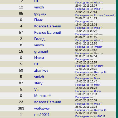
12
Lit
Последнее
от
Wlad_II
29.04.2011 23:37
12
vmizh
Последнее
от
Wlad_II
20.04.2011 22:51
65
gogasy
Последнее
от
Козлов Евгений
20.04.2011 18:21
0
Пчих
Последнее
от
15.04.2011 21:31
4
Козлов Евгений
Последнее
от
Wlad_II
15.04.2011 02:25
57
Козлов Евгений
Последнее
от собака
09.04.2011 20:27
2
Голод
Последнее
от
Wlad_II
05.04.2011 23:56
8
vmizh
Последнее
от
Турист
05.04.2011 15:55
15
grumant
Последнее
от Виктор
31.03.2011 02:51
0
Изюм
Последнее
от
17.03.2011 23:57
5
Lit
Последнее
от
Andrew
17.03.2011 23:32
59
zharikov
Последнее
от
Виктор Ф.
17.03.2011 11:22
5
vmizh
Последнее
от
Гена
16.03.2011 15:44
87
stary
Последнее
от
frank
15.03.2011 01:26
5
Vit
Последнее
от
Изюм
13.03.2011 11:33
0
Молотов*
Последнее
от
05.03.2011 20:39
23
Козлов Евгений
Последнее
от
Wlad_II
28.02.2011 11:28
383
wolkwww
Последнее
от
Виктор Ф.
27.02.2011 20:04
1
rus20011
Последнее
от
rus20011