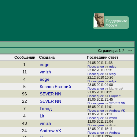
Страницы:
1
2
>>
Сообщений
Создана
Последний ответ
24.05.2011 11:36
1
edge
Последнее
от
edge
22.02.2011 09:31
11
vmizh
Последнее
от
stary
22.12.2010 16:20
4
edge
Последнее
от
edge
23.05.2011 04:00
5
Козлов Евгений
Последнее
от Молотов*
21.05.2011 01:21
96
SEVER NN
Последнее
от
Surjikoff
15.05.2011 23:45
22
SEVER NN
Последнее
от
SEVER NN
15.05.2011 14:01
7
Голод
Последнее
от
Andrew VK
13.05.2011 21:11
4
Lit
Последнее
от
vmizh
12.05.2011 23:04
43
vmizh
Последнее
от dimsi
12.05.2011 15:11
24
Andrew VK
Последнее
от
Andrew
11.05.2011 19:47