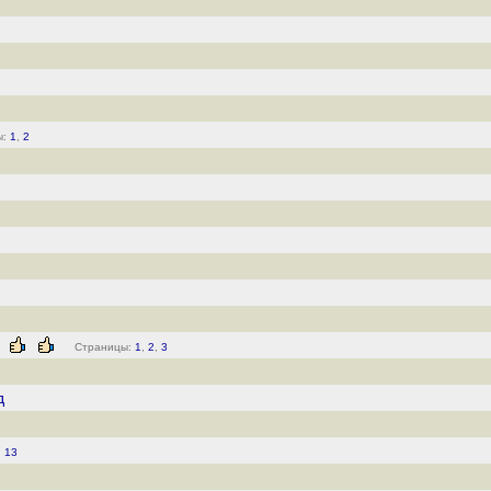
ы:
1
,
2
Страницы:
1
,
2
,
3
д
,
13