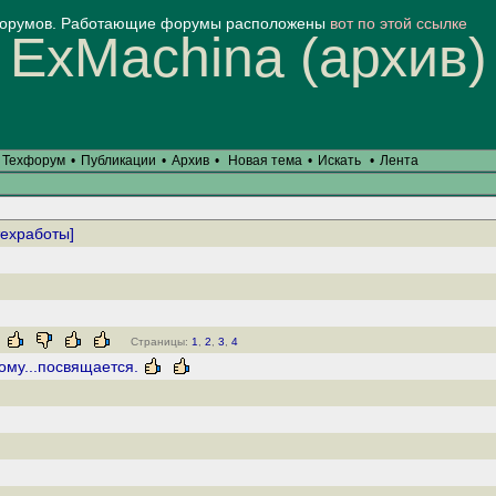
форумов. Работающие форумы расположены
вот по этой ссылке
ExMachina (архив)
Техфорум
•
Публикации
•
Архив
•
Новая тема
•
Искать
•
Лента
техработы]
Страницы:
1
,
2
,
3
,
4
ому...посвящается.