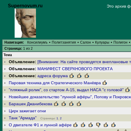
Supernovum.ru
Это архив 
Навигация:
Консилиумъ
•
Политзанятия
•
Салон
•
Кулуары
•
Полигон
•
Страница:
1 из 2
Тема
Объявление:
[Внимание: На сайте проводятся внеплановые 
Объявление:
МАНИФЕСТ СВЕРХНОВОГО ПРОЕКТА
Объявление:
адреса форума
Паровая техника для Стратегического Манёвра
"пляжный ролик", со стартом А-15, выдал НАСА "с головой"
Новейшее доказательство "лунной афёры", Попову и Покровск
Барашек Джанибекова
Цирк зажигает огни
Танк "Армада"
Страницы:
1
,
2
О двигателе Ф1 и лунной афёре