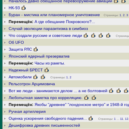
Началось давно обещанное перевооружение авиации
НК-93
Буран - мистика или планомерное уничтожение
Страницы:
1
,
2
,
3
Перемещён:
А где обещание Покровского?...
Случай эволюции паразитизма в симбиоз
Что создали русские и советские люди
Страниц
Об UFO
Защита РЛС
Японский ядерный презерватив
Перемещён:
Часы из ракеты.
Надежный БРЕСТ
Автомобили
Страницы:
1
,
2
Рельсотрон Арцимовича
Вот же люди - занимаются делом ... а не болтовней
Любопытная заметка про корреляцию.
Перемещён:
Якобы "древнее" "лондонское метро" и 1948-й го
Ручная артиллерия
Оценка ускорения свободного падения...
Страницы:
1
...
11
,
12
Дешифровка древних письменностей