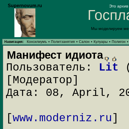
Supernovum.ru
Это архи
Госпл
Мы моделируем меч
Навигация:
Консилиумъ
•
Политзанятия
•
Салон
•
Кулуары
•
Полигон
•
Манифест идиота
Пользователь:
Lit
(
[Модератор]
Дата: 08, April, 2
[
www.moderniz.ru
]