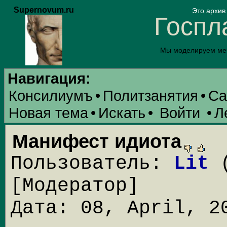
Supernovum.ru
Это архи
Госпл
Мы моделируем меч
Навигация:
Консилиумъ
•
Политзанятия
•
Са
Новая тема
•
Искать
•
Войти
•
Л
Манифест идиота
Пользователь:
Lit
(
[Модератор]
Дата: 08, April, 2