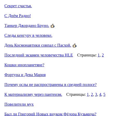
Секрет счастья.
С Днём Радио!
Танкер Джордано Бруно.
Следы кенгуру в человеке.
День Космонавтики совпал с Пасхой.
Последний экзамен человечества HLE
Страницы:
1
,
2
Кошки инопланетяне?
Фортуна и Дева Мария
Почему ослы не распространены в средней полосе?
К материализму через пантеизм.
Страницы:
1
,
2
,
3
,
4
,
5
Повелители мух
Был ли Григорий Новых внуком Фёдора Кузьмича?