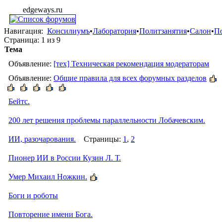
edgeways.ru
Навигация:
Консилиумъ
•
Лаборатория
•
Политзанятия
•
Салон
•
П
Страница:
1 из 9
Тема
Объявление:
[тех] Техническая рекомендация модераторам
Объявление:
Общие правила для всех форумных разделов
Бейтс.
200 лет решения проблемы параллельности Лобачевским.
ИИ, разочарования.
Страницы:
1
,
2
Пионер ИИ в России Кузин Л. Т.
Умер Михаил Ножкин.
Боги и роботы
Повторение имени Бога.