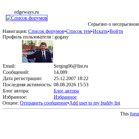
edgeways.ru
Серьезно о несерьезном
Навигация:
Список форумов
•
Список тем
•
Искать
•
Войти
Профиль пользователя : gogasy
Email:
Sergog06@list.ru
Сообщений:
14,089
Дата регистрации:
25.12.2007 18:22
Последняя активность:
08.08.2026 15:53
Блог автора:
Блог автора
Избранное:
Избранное
Опции:
Отправить сообщение
•
Add user to my buddy list
This
for