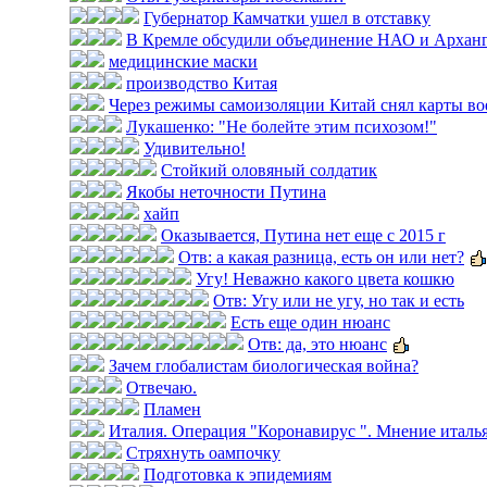
Губернатор Камчатки ушел в отставку
В Кремле обсудили объединение НАО и Арханг
медицинские маски
производство Китая
Через режимы самоизоляции Китай снял карты во
Лукашенко: "Не болейте этим психозом!"
Удивительно!
Стойкий оловяный солдатик
Якобы неточности Путина
хайп
Оказывается, Путина нет еще с 2015 г
Отв: а какая разница, есть он или нет?
Угу! Неважно какого цвета кошкю
Отв: Угу или не угу, но так и есть
Есть еще один нюанс
Отв: да, это нюанс
Зачем глобалистам биологическая война?
Отвечаю.
Пламен
Италия. Операция "Коронавирус ". Мнение итальян
Стряхнуть оампочку
Подготовка к эпидемиям