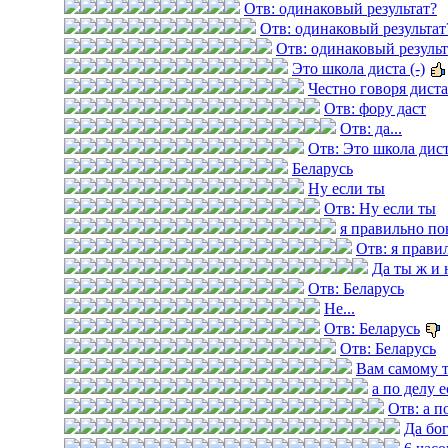
Отв: одинаковый результат?
Отв: одинаковый результат
Отв: одинаковый результ
Это школа диста (-)
Честно говоря дист
Отв: фору даст
Отв: да...
Отв: Это школа диста
Беларусь
Ну если ты
Отв: Ну если ты
я правильно по
Отв: я прави
Да ты ж и 
Отв: Беларусь
Не...
Отв: Беларусь
Отв: Беларусь
Вам самому 
а по делу е
Отв: а п
Да бог