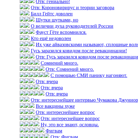
Отв: гениально!
Отв: Короновирирус и теории заговора
Билл Гейтс доволен
Шутки шутками, но
О величии духа руководителей России
Фауст Гёте вспомнился.
Кто ещё недоволен
Их уже айвазовскими называют, сплошные вол
Гусь заразился ковидом после ревакцинации!
Отв: Гусь заразился ковидом после ревакцинац
Сомнений много.
Отв: Сомнений много.
С помощью СМИ панику нагоняют.
Отв: вчера
Отв: вчера
Отв: вчера
Отв: интереснейшее интервью Чумакова Джуниор н
Все вакцины хуже
Отв: интереснейшее вопрос
Отв: интереснейшее вопрос
Ну, это все знают, ословцы.
Фигвам
Отв: Фигвам