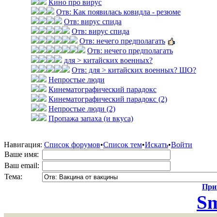
Кино про вирус
Отв: Как появилась ковидла - резюме
Отв: вирус спида
Отв: вирус спида
Отв: нечего предполагать
Отв: нечего предполагать
для > китайских военных?
Отв: для > китайских военных? ШО?
Непростые люди
Кинематографический парадокс
Кинематографический парадокс (2)
Непростые люди (2)
Пропажа запаха (и вкуса)
Навигация:
Список форумов
•
Список тем
•
Искать
•
Войти
Ваше имя:
Ваш email:
Тема:
Прик
Sm