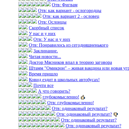
Отв: Фигвам
Отв: как вариант - ослогородцы
Отв: как вариант 2 - ословец
Отв: Ослонцы
Скорбный список
У нас и у них
Отв: У нас и у них
Отв: Понравилось из сегодняшненького
Заклинание.
Читая новости...
Доктор Мясников впал в теорию заговора
Штамм "Омикрон" – живая вакцина или новая уг
Время пришло
Ковид ездит в школьных автобусах!
Почти все
А что говорить?
глубокомысленно!
Отв: глубокомысленно!
Отв: одинаковый результат?
Отв: одинаковый результат?
Отв: одинаковый результат?
Отв: одинаковый результат?