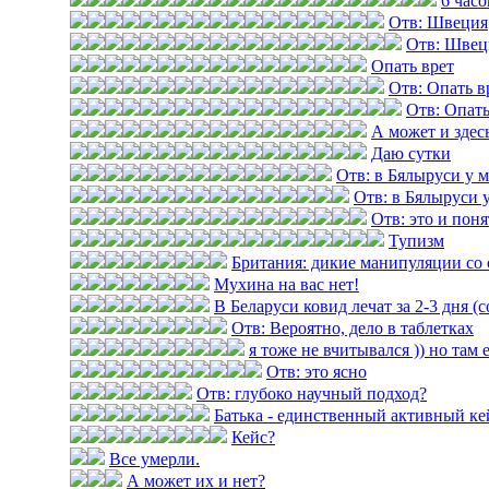
6 часо
Отв: Швеция
Отв: Швец
Опать врет
Отв: Опать в
Отв: Опать
А может и здес
Даю сутки
Отв: в Бялыруси у 
Отв: в Бялыруси 
Отв: это и пон
Тупизм
Британия: дикие манипуляции со 
Мухина на вас нет!
В Беларуси ковид лечат за 2-3 дня (
Отв: Вероятно, дело в таблетках
я тоже не вчитывался )) но там 
Отв: это ясно
Отв: глубоко научный подход?
Батька - единственный активный ке
Кейс?
Все умерли.
А может их и нет?