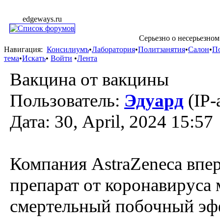
edgeways.ru
Серьезно о несерьезном
Навигация:
Консилиумъ
•
Лаборатория
•
Политзанятия
•
Салон
•
П
тема
•
Искать
•
Войти
•
Лента
Вакцина от вакцины
Пользователь:
Эдуард
(IP-
Дата: 30, April, 2024 15:57
Компания AstraZeneca впер
препарат от коронавируса
смертельный побочный эффе