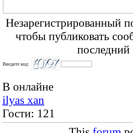
Незарегистрированный по
чтобы публиковать соо
последний 
Введите код:
В онлайне
ilyas xan
Гости: 121
This
forum
p