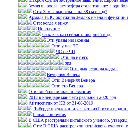
Макрон сделал экстренное заявление: Европа замер
Земля выросла, атмосфера стала тоньше: люди болею
Отв: Земля выросла ... на 38 см в год?
Армада НЛО окружила Землю: имена и функции 
Отв: когда я вижу
Новолуние
Отв: как раз сейчас шикарный вид.
Эти указы незаконны
Отв: у нас ЧС
ЧС не ЧП
Отв: да ну его
зря
Отв: дык, если да кады...
Вечерняя Венера
Отв: Вечерняя Венера
Отв: это Венера
Отв: внебольничная пневмония
2012 в клендаре майя это реальный 2020 год
Антисептик от КВ от 31-08-2019
Либерде предложили уезжать из России в один
human coronvirus
В США расстреляли китайского ученого, утвержда
Отв: В США расстреляли китайского ученого, у