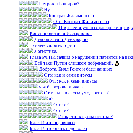
Петров и Баширов?
Ну...
Контрат Филимоныча
Отв: Контрат Филимоныча
11 врачей и учёных раскрыли правду 
Конспирология и Илларионов
Дело врачей и День радио
Тайные силы истории
Логистика.
Глава РФПИ заявил о нарушении патентов на вак
Всё-таки Путин слишком добренький,
Доброта, Билл Гейтс и базы данных
Отв: как и сами вирусы
Отв: как и сами вирусы
чья бы корова мычала
Отв: вы... в своем уме, логик...?
и?
Отв: и?
Отв: и?
Итак, что в сухом остатке?
Билл Гейтс недоволен
Билл Гейтс опять недоволен