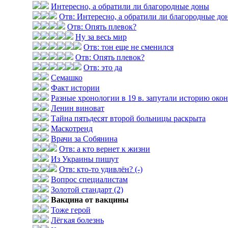
Интересно, а обратили ли благородные доны
Отв: Интересно, а обратили ли благородные до
Отв: Опять плевок?
Ну за весь мир
Отв: тон еще не сменился
Отв: Опять плевок?
Отв: это да
Семашко
Факт истории
Разные хронологии в 19 в. запутали историю оконч
Ленин виноват
Тайна пятьдесят второй больницы раскрыта
Маскотренд
Врачи за Собянина
Отв: а кто вернет к жизни
Из Украины пишут
Отв: кто-то удивлён? (-)
Вопрос специалистам
Золотой стандарт (2)
Вакцина от вакцины
Тоже герой
Лёгкая болезнь