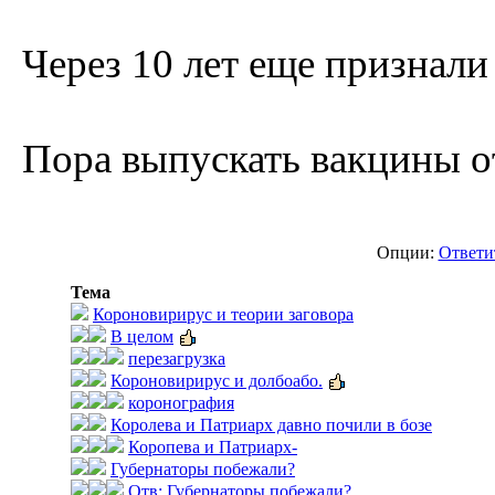
Через 10 лет еще признали
Пора выпускать вакцины о
Опции:
Ответи
Тема
Короновирирус и теории заговора
В целом
перезагрузка
Короновирирус и долбоабо.
коронография
Королева и Патриарх давно почили в бозе
Коропева и Патриарх-
Губернаторы побежали?
Отв: Губернаторы побежали?