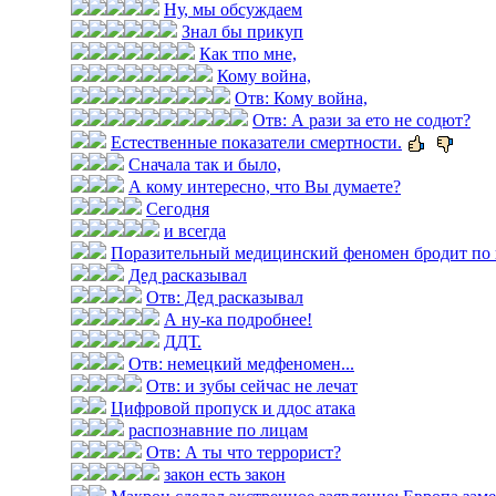
Ну, мы обсуждаем
Знал бы прикуп
Как тпо мне,
Кому война,
Отв: Кому война,
Отв: А рази за ето не содют?
Естественные показатели смертности.
Сначала так и было,
А кому интересно, что Вы думаете?
Сегодня
и всегда
Поразительный медицинский феномен бродит по 
Дед расказывал
Отв: Дед расказывал
А ну-ка подробнее!
ДДТ.
Отв: немецкий медфеномен...
Отв: и зубы сейчас не лечат
Цифровой пропуск и ддос атака
распознавние по лицам
Отв: А ты что террорист?
закон есть закон