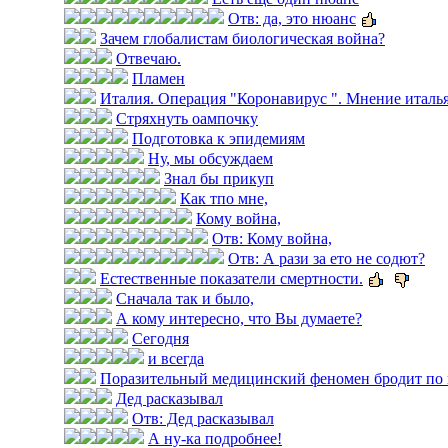
Отв: да, это нюанс
Зачем глобалистам биологическая война?
Отвечаю.
Пламен
Италия. Операция "Коронавирус ". Мнение итальян
Стряхнуть оампочку
Подготовка к эпидемиям
Ну, мы обсуждаем
Знал бы прикуп
Как тпо мне,
Кому война,
Отв: Кому война,
Отв: А рази за ето не содют?
Естественные показатели смертности.
Сначала так и было,
А кому интересно, что Вы думаете?
Сегодня
и всегда
Поразительный медицинский феномен бродит по 
Дед расказывал
Отв: Дед расказывал
А ну-ка подробнее!