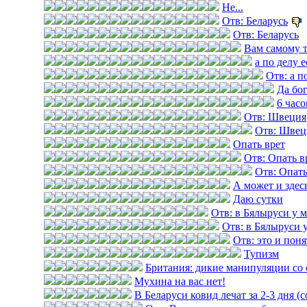
Не...
Отв: Беларусь
Отв: Беларусь
Вам самому 
а по делу е
Отв: а п
Да бог
6 часо
Отв: Швеция
Отв: Швец
Опать врет
Отв: Опать в
Отв: Опать
А может и здес
Даю сутки
Отв: в Бялыруси у 
Отв: в Бялыруси 
Отв: это и пон
Тупизм
Британия: дикие манипуляции со 
Мухина на вас нет!
В Беларуси ковид лечат за 2-3 дня (