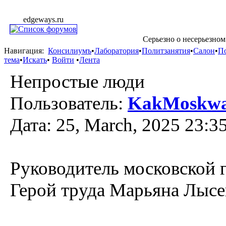
edgeways.ru
Серьезно о несерьезном
Навигация:
Консилиумъ
•
Лаборатория
•
Политзанятия
•
Салон
•
П
тема
•
Искать
•
Войти
•
Лента
Непростые люди
Пользователь:
KakMoskwa
Дата: 25, March, 2025 23:3
Руководитель московской 
Герой труда Марьяна Лысе