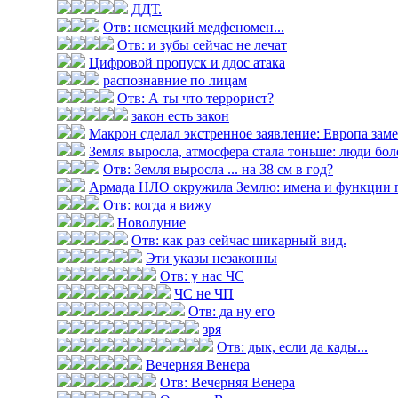
ДДТ.
Отв: немецкий медфеномен...
Отв: и зубы сейчас не лечат
Цифровой пропуск и ддос атака
распознавние по лицам
Отв: А ты что террорист?
закон есть закон
Макрон сделал экстренное заявление: Европа замер
Земля выросла, атмосфера стала тоньше: люди болею
Отв: Земля выросла ... на 38 см в год?
Армада НЛО окружила Землю: имена и функции 
Отв: когда я вижу
Новолуние
Отв: как раз сейчас шикарный вид.
Эти указы незаконны
Отв: у нас ЧС
ЧС не ЧП
Отв: да ну его
зря
Отв: дык, если да кады...
Вечерняя Венера
Отв: Вечерняя Венера