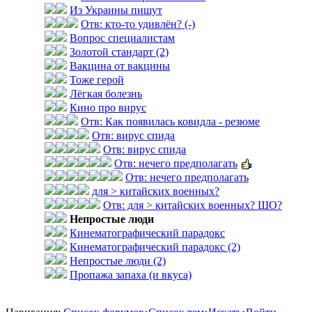
Из Украины пишут
Отв: кто-то удивлён? (-)
Вопрос специалистам
Золотой стандарт (2)
Вакцина от вакцины
Тоже герой
Лёгкая болезнь
Кино про вирус
Отв: Как появилась ковидла - резюме
Отв: вирус спида
Отв: вирус спида
Отв: нечего предполагать
Отв: нечего предполагать
для > китайских военных?
Отв: для > китайских военных? ШО?
Непростые люди
Кинематографический парадокс
Кинематографический парадокс (2)
Непростые люди (2)
Пропажа запаха (и вкуса)