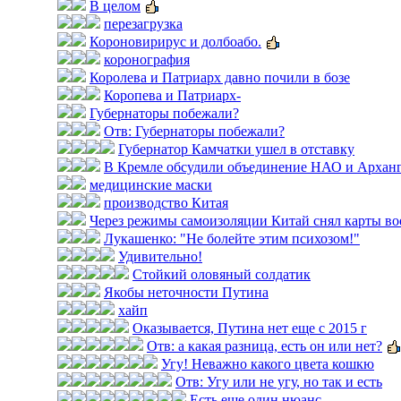
В целом
перезагрузка
Короновирирус и долбоабо.
коронография
Королева и Патриарх давно почили в бозе
Коропева и Патриарх-
Губернаторы побежали?
Отв: Губернаторы побежали?
Губернатор Камчатки ушел в отставку
В Кремле обсудили объединение НАО и Арханг
медицинские маски
производство Китая
Через режимы самоизоляции Китай снял карты во
Лукашенко: "Не болейте этим психозом!"
Удивительно!
Стойкий оловяный солдатик
Якобы неточности Путина
хайп
Оказывается, Путина нет еще с 2015 г
Отв: а какая разница, есть он или нет?
Угу! Неважно какого цвета кошкю
Отв: Угу или не угу, но так и есть
Есть еще один нюанс