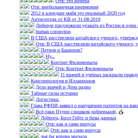
Отв: это Венера
Отв: внебольничная пневмония
2012 в клендаре майя это реальный 2020 год
Антисептик от КВ от 31-08-2019
Либерде предложили уезжать из России в один
human coronvirus
В США расстреляли китайского ученого, утвержда
Отв: В США расстреляли китайского ученого, у
Петров и Баширов?
Ну...
Контрат Филимоныча
Отв: Контрат Филимоныча
11 врачей и учёных раскрыли правду 
Конспирология и Илларионов
Дело врачей и День радио
Тайные силы истории
Логистика.
Глава РФПИ заявил о нарушении патентов на вак
Всё-таки Путин слишком добренький,
Доброта, Билл Гейтс и базы данных
Отв: как и сами вирусы
Отв: как и сами вирусы
чья бы корова мычала