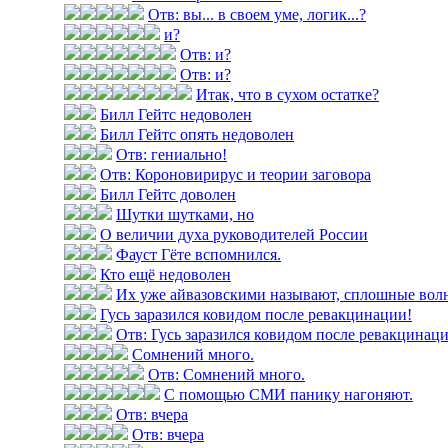
Отв: вы... в своем уме, логик...?
и?
Отв: и?
Отв: и?
Итак, что в сухом остатке?
Билл Гейтс недоволен
Билл Гейтс опять недоволен
Отв: гениально!
Отв: Короновирирус и теории заговора
Билл Гейтс доволен
Шутки шутками, но
О величии духа руководителей России
Фауст Гёте вспомнился.
Кто ещё недоволен
Их уже айвазовскими называют, сплошные вол
Гусь заразился ковидом после ревакцинации!
Отв: Гусь заразился ковидом после ревакцинац
Сомнений много.
Отв: Сомнений много.
С помощью СМИ панику нагоняют.
Отв: вчера
Отв: вчера