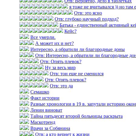
Отв: Вероятно, дело в таблетках
я тоже не вчитывался )) но там 
Отв: это ясно
Отв: глубоко научный подход?
Батька - единственный активный ке
Кейс?
Все умерли.
А может их и нет?
Интересно, а обратили ли благородные доны
Отв: Интересно, а обратили ли благородные до
Отв: Опять плевок?
Ну за весь мир
Отв: тон еще не сменился
Отв: Опять плевок?
Отв: это да
Семашко
Факт истории
Разные хронологии в 19 в. запутали историю оконч
Ленин виноват
Тайна пятьдесят второй больницы раскрыта
Маскотренд
Врачи за Собянина
Отв: а кто вернет к жизни