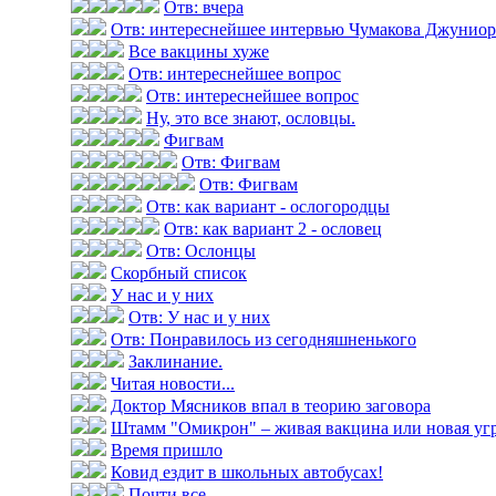
Отв: вчера
Отв: интереснейшее интервью Чумакова Джуниор н
Все вакцины хуже
Отв: интереснейшее вопрос
Отв: интереснейшее вопрос
Ну, это все знают, ословцы.
Фигвам
Отв: Фигвам
Отв: Фигвам
Отв: как вариант - ослогородцы
Отв: как вариант 2 - ословец
Отв: Ослонцы
Скорбный список
У нас и у них
Отв: У нас и у них
Отв: Понравилось из сегодняшненького
Заклинание.
Читая новости...
Доктор Мясников впал в теорию заговора
Штамм "Омикрон" – живая вакцина или новая уг
Время пришло
Ковид ездит в школьных автобусах!
Почти все