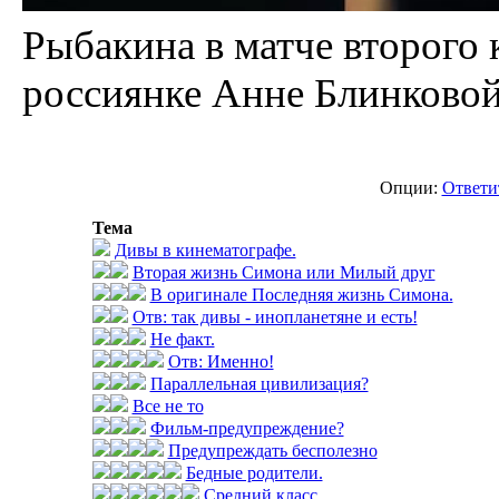
Рыбакина в матче второго 
россиянке Анне Блинковой (
Опции:
Ответи
Тема
Дивы в кинематографе.
Вторая жизнь Симона или Милый друг
В оригинале Последняя жизнь Симона.
Отв: так дивы - инопланетяне и есть!
Не факт.
Отв: Именно!
Параллельная цивилизация?
Все не то
Фильм-предупреждение?
Предупреждать бесполезно
Бедные родители.
Средний класс.