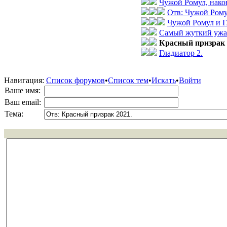
Чужой Ромул, нако
Отв: Чужой Рому
Чужой Ромул и Г
Самый жуткий ужа
Красный призрак 
Гладиатор 2.
Навигация:
Список форумов
•
Список тем
•
Искать
•
Войти
Ваше имя:
Ваш email:
Тема: