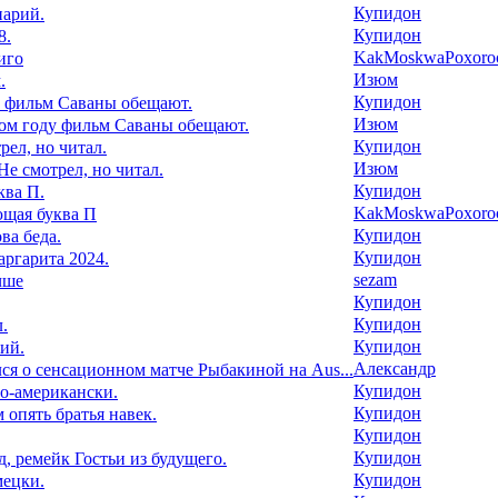
Купидон
нарий.
Купидон
8.
KakMoskwaPoxoroc
иго
Изюм
.
Купидон
у фильм Саваны обещают.
Изюм
том году фильм Саваны обещают.
Купидон
рел, но читал.
Изюм
Не смотрел, но читал.
Купидон
ква П.
KakMoskwaPoxoroc
ющая буква П
Купидон
ва беда.
Купидон
ргарита 2024.
sezam
чше
Купидон
Купидон
.
Купидон
ий.
Александр
ся о сенсационном матче Рыбакиной на Aus...
Купидон
о-американски.
Купидон
 опять братья навек.
Купидон
Купидон
д, ремейк Гостьи из будущего.
Купидон
мецки.