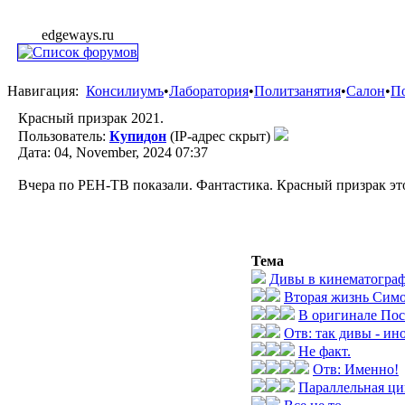
edgeways.ru
Навигация:
Консилиумъ
•
Лаборатория
•
Политзанятия
•
Салон
•
П
Красный призрак 2021.
Пользователь:
Купидон
(IP-адрес скрыт)
Дата: 04, November, 2024 07:37
Вчера по РЕН-ТВ показали. Фантастика. Красный призрак это
Тема
Дивы в кинематограф
Вторая жизнь Сим
В оригинале Пос
Отв: так дивы - ин
Не факт.
Отв: Именно!
Параллельная ци