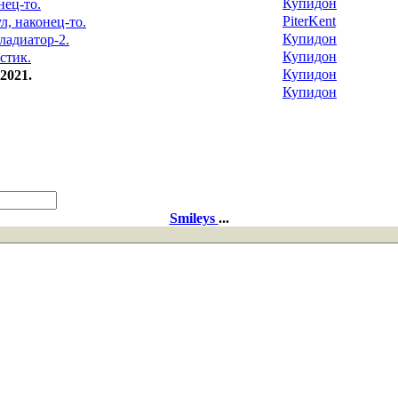
Купидон
нец-то.
PiterKent
л, наконец-то.
Купидон
ладиатор-2.
Купидон
стик.
Купидон
2021.
Купидон
Smileys
...