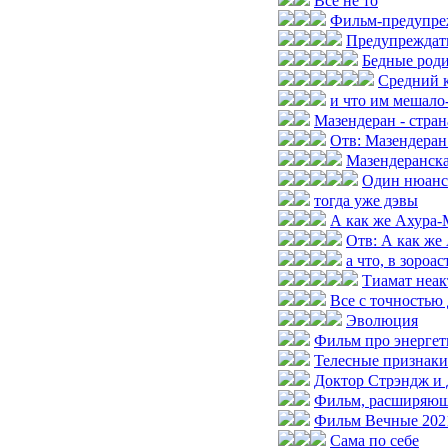
Все не то
Фильм-предупре
Предупреждать
Бедные роди
Средний к
и что им мешало
Мазендеран - стран
Отв: Мазендеран 
Мазендеранска
Один нюанс
тогда уже дэвы
А как же Ахура-
Отв: А как же
а что, в зороа
Тиамат неак
Все с точностью
Эволюция
Фильм про энергет
Телесные признаки
Доктор Стрэндж и 
Фильм, расширяющ
Фильм Вечные 202
Сама по себе