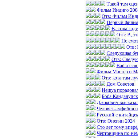
Такой там сце
Фильм Индиго 200
Отв: Фильм Инд
Первый фильм
В, этом год
Отв: В, э
Не смот
Отв: 
Следующая бу
Отв: Следу
Bad от сло
Фильм Мастер и Ма
Отв: кота там лу
Дом Советов.
Иешуа порадовал
Боба Кандалупск
Джокович высказал
Человек-амфибия п
Русский с китайцем
Отв: Онегин 2024
Сто лет тому вперё
Чертовщина по-не