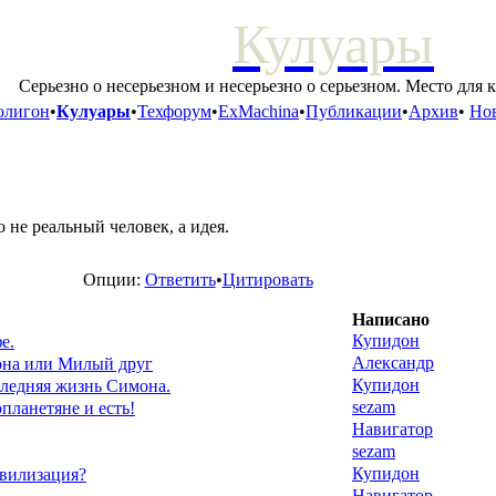
Кулуары
Серьезно о несерьезном и несерьезно о серьезном. Место для 
олигон
•
Кулуары
•
Техфорум
•
ExMachina
•
Публикации
•
Архив
•
Нов
 не реальный человек, а идея.
Опции:
Ответить
•
Цитировать
Написано
Купидон
е.
Александр
она или Милый друг
Купидон
ледняя жизнь Симона.
sezam
опланетяне и есть!
Навигатор
sezam
Купидон
вилизация?
Навигатор