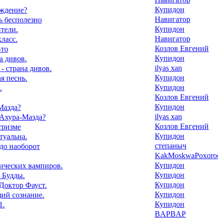
Купидон
ждение?
Навигатор
 бесполезно
Купидон
тели.
Навигатор
ласс.
Козлов Евгений
-то
Купидон
а дивов.
ilyas xan
- страна дивов.
Купидон
я песнь.
Купидон
.
Козлов Евгений
Купидон
Мазда?
ilyas xan
 Ахура-Мазда?
Козлов Евгений
стризме
Купидон
туальна.
степаныч
 до наоборот
KakMoskwaPoxoroc
Купидон
ических вампиров.
Купидон
 Будды.
Купидон
Доктор Фауст.
Купидон
ий сознание.
Купидон
1.
BAPBAP