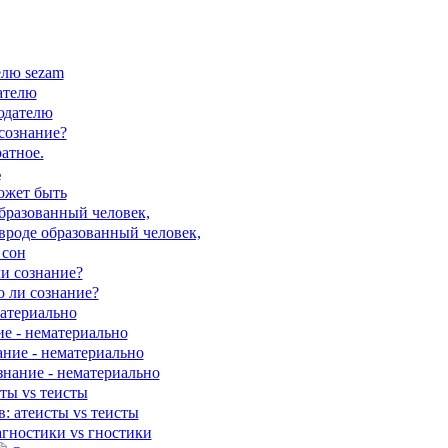
елю sezam
ателю
юдателю
сознание?
атное.
ь
может быть
бразованный человек,
вроде образованный человек,
 сон
ли сознание?
о ли сознание?
материально
ие - нематериально
ание - нематериально
знание - нематериально
ты vs теисты
в: атеисты vs теисты
агностики vs гностики