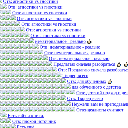
Отв: агностики vs гностики
Отв: агностики vs гностики
Отв: агностики vs гностики
Отв: агностики vs гностики
Отв: агностики vs гностики
Отв: агностики vs гностики
Отв: агностики vs гностики
нематериальное - реально
Отв: нематериальное - реально
Отв: нематериальное - реально
Отв: нематериальное - реально
Предлагаю сначала разобраться
Отв: Предлагаю сначала разобратьс
Творец всего
Отв: для обученных
для обученного с детства
Отв: детский подход и де
Отв: Творец всего
Неужели вам не преподавал
Отв:идеалисты считают
Есть сайт и книги.
Отв: плохой источник
Есть ещё.