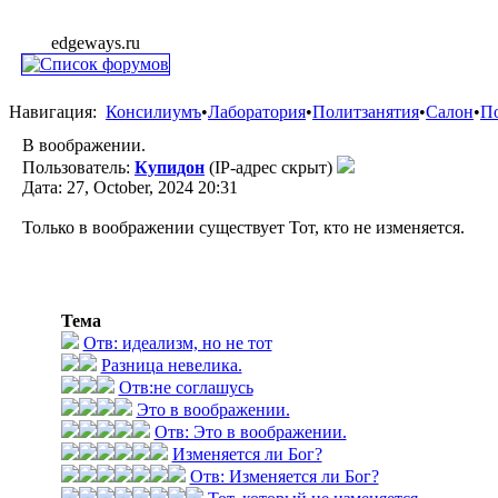
edgeways.ru
Навигация:
Консилиумъ
•
Лаборатория
•
Политзанятия
•
Салон
•
П
В воображении.
Пользователь:
Купидон
(IP-адрес скрыт)
Дата: 27, October, 2024 20:31
Только в воображении существует Тот, кто не изменяется.
Тема
Отв: идеализм, но не тот
Разница невелика.
Отв:не соглашусь
Это в воображении.
Отв: Это в воображении.
Изменяется ли Бог?
Отв: Изменяется ли Бог?