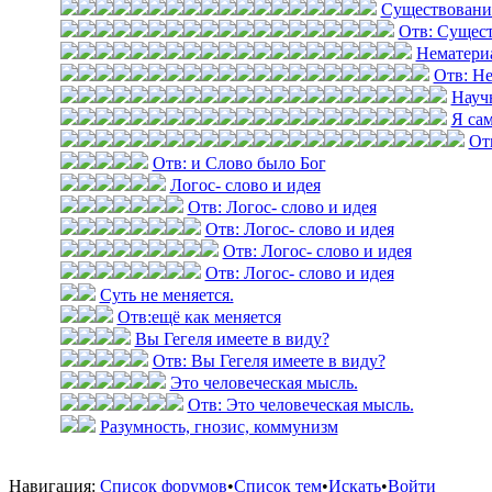
Существовани
Отв: Сущест
Нематери
Отв: Н
Науч
Я са
От
Отв: и Слово было Бог
Логос- слово и идея
Отв: Логос- слово и идея
Отв: Логос- слово и идея
Отв: Логос- слово и идея
Отв: Логос- слово и идея
Суть не меняется.
Отв:ещё как меняется
Вы Гегеля имеете в виду?
Отв: Вы Гегеля имеете в виду?
Это человеческая мысль.
Отв: Это человеческая мысль.
Разумность, гнозис, коммунизм
Навигация:
Список форумов
•
Список тем
•
Искать
•
Войти