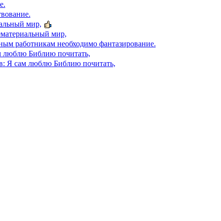
е.
вование.
альный мир,
ематериальный мир,
ным работникам необходимо фантазирование.
м люблю Библию почитать,
в: Я сам люблю Библию почитать,