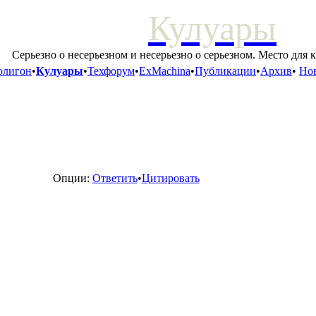
Кулуары
Серьезно о несерьезном и несерьезно о серьезном. Место для 
олигон
•
Кулуары
•
Техфорум
•
ExMachina
•
Публикации
•
Архив
•
Нов
Опции:
Ответить
•
Цитировать