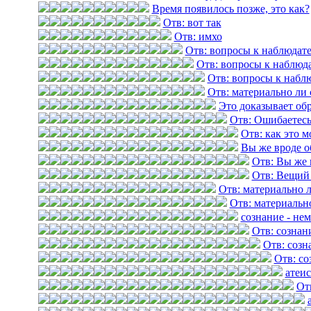
Время появилось позже, это как?
Отв: вот так
Отв: имхо
Отв: вопросы к наблюдат
Отв: вопросы к наблюд
Отв: вопросы к набл
Отв: материально ли 
Это доказывает обр
Отв: Ошибаетес
Отв: как это 
Вы же вроде о
Отв: Вы же 
Отв: Вещий
Отв: материально 
Отв: материальн
сознание - не
Отв: сознан
Отв: созн
Отв: со
атеис
От