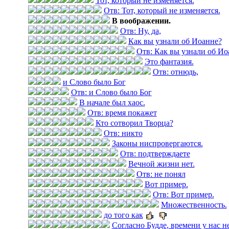
Тот, который не изменяется.
Отв: Тот, который не изменяется.
В воображении.
Отв: Ну, да,
Как вы узнали об Иоанне?
Отв: Как вы узнали об Ио
Это фантазия.
Отв: отнюдь,
и Слово было Бог
Отв: и Слово было Бог
В начале был хаос.
Отв: время покажет
Кто сотворил Творца?
Отв: никто
Законы ниспровергаются.
Отв: подтверждаете
Вечной жизни нет.
Отв: не понял
Вот пример.
Отв: Вот пример.
Множественность.
до того как
Согласно Будде, времени у нас не