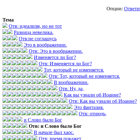
Опции:
Ответи
Тема
Отв: идеализм, но не тот
Разница невелика.
Отв:не соглашусь
Это в воображении.
Отв: Это в воображении.
Изменяется ли Бог?
Отв: Изменяется ли Бог?
Тот, который не изменяется.
Отв: Тот, который не изменяется.
В воображении.
Отв: Ну, да,
Как вы узнали об Иоанне?
Отв: Как вы узнали об Иоанне?
Это фантазия.
Отв: отнюдь,
и Слово было Бог
Отв: и Слово было Бог
В начале был хаос.
Отв: время покажет