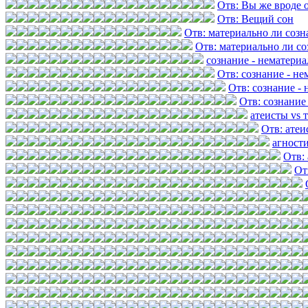
Отв: Вы же вроде 
Отв: Вещий сон
Отв: материально ли созн
Отв: материально ли со
сознание - нематери
Отв: сознание - н
Отв: сознание -
Отв: сознание
атеисты vs 
Отв: атеи
агност
Отв:
От