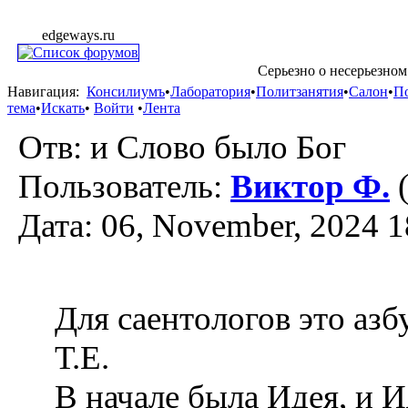
edgeways.ru
Серьезно о несерьезном
Навигация:
Консилиумъ
•
Лаборатория
•
Политзанятия
•
Салон
•
П
тема
•
Искать
•
Войти
•
Лента
Отв: и Слово было Бог
Пользователь:
Виктор Ф.
(
Дата: 06, November, 2024 1
Для саентологов это азб
Т.Е.
В начале была Идея, и И