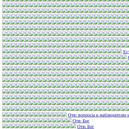
Ес
Отв: вопросы к наблюдателю 
Отв: Бог
Отв: Бог