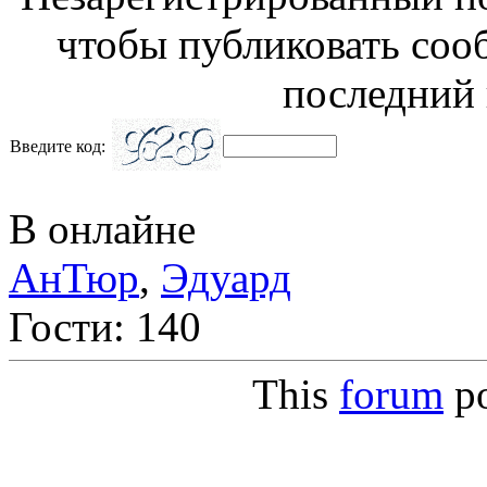
чтобы публиковать соо
последний 
Введите код:
В онлайне
АнТюр
,
Эдуард
Гости: 140
This
forum
p