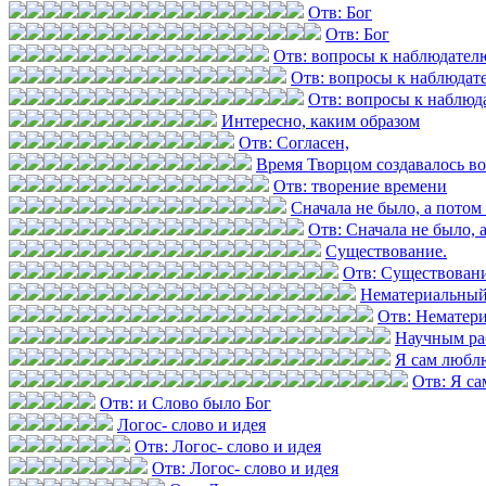
Отв: Бог
Отв: Бог
Отв: вопросы к наблюдател
Отв: вопросы к наблюдат
Отв: вопросы к наблюд
Интересно, каким образом
Отв: Согласен,
Время Творцом создавалось в
Отв: творение времени
Сначала не было, а потом 
Отв: Сначала не было, а
Существование.
Отв: Существовани
Нематериальный
Отв: Нематер
Научным ра
Я сам любл
Отв: Я с
Отв: и Слово было Бог
Логос- слово и идея
Отв: Логос- слово и идея
Отв: Логос- слово и идея