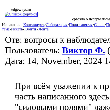
edgeways.ru
Серьезно о несерьезном
Навигация:
Консилиумъ
•
Лаборатория
•
Политзанятия
•
Салон
•
П
тема
•
Искать
•
Войти
•
Лента
Отв: вопросы к наблюдате
Пользователь:
Виктор Ф.
(
Дата: 14, November, 2024 1
При всём уважении к п
часть написанного здес
"силовыми полями" даж