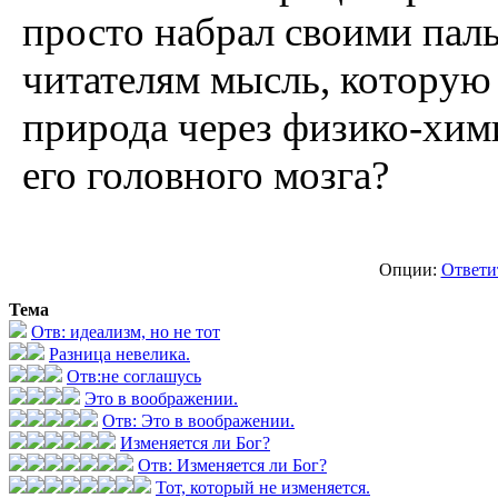
просто набрал своими пал
читателям мысль, которую
природа через физико-хим
его головного мозга?
Опции:
Ответи
Тема
Отв: идеализм, но не тот
Разница невелика.
Отв:не соглашусь
Это в воображении.
Отв: Это в воображении.
Изменяется ли Бог?
Отв: Изменяется ли Бог?
Тот, который не изменяется.