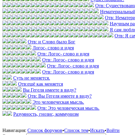
Отв: Существовани
Нематериальный
Отв: Нематер
Научным ра
Я сам любл
Отв: Я с
Отв: и Слово было Бог
Логос- слово и идея
Отв: Логос- слово и идея
Отв: Логос- слово и идея
Отв: Логос- слово и идея
Отв: Логос- слово и идея
Суть не меняется.
Отв:ещё как меняется
Вы Гегеля имеете в виду?
Отв: Вы Гегеля имеете в виду?
Это человеческая мысль.
Отв: Это человеческая мысль.
Разумность, гнозис, коммунизм
Навигация:
Список форумов
•
Список тем
•
Искать
•
Войти