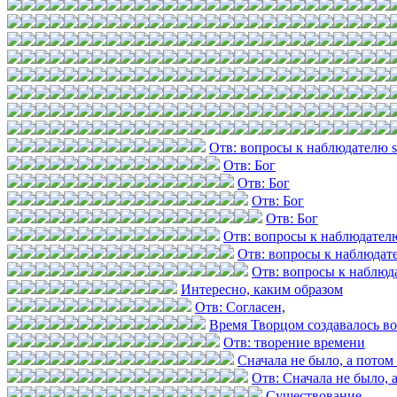
Отв: вопросы к наблюдателю 
Отв: Бог
Отв: Бог
Отв: Бог
Отв: Бог
Отв: вопросы к наблюдател
Отв: вопросы к наблюдат
Отв: вопросы к наблюд
Интересно, каким образом
Отв: Согласен,
Время Творцом создавалось в
Отв: творение времени
Сначала не было, а потом 
Отв: Сначала не было, а
Существование.