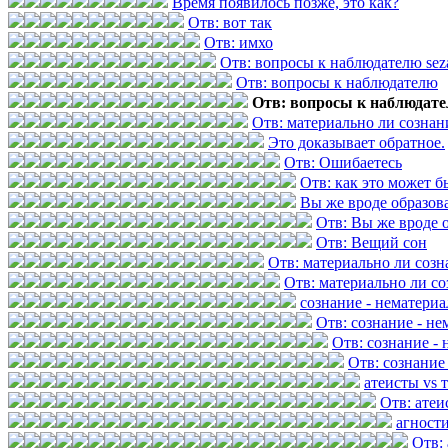
Время появилось позже, это как?
Отв: вот так
Отв: имхо
Отв: вопросы к наблюдателю se
Отв: вопросы к наблюдателю
Отв: вопросы к наблюдат
Отв: материально ли сознан
Это доказывает обратное.
Отв: Ошибаетесь
Отв: как это может б
Вы же вроде образов
Отв: Вы же вроде 
Отв: Вещий сон
Отв: материально ли созн
Отв: материально ли со
сознание - нематери
Отв: сознание - н
Отв: сознание -
Отв: сознание
атеисты vs 
Отв: атеи
агност
Отв: