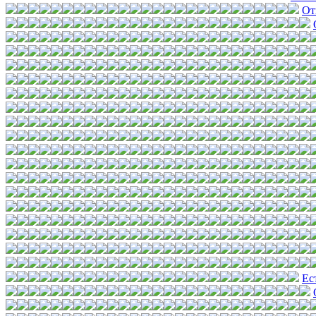
От
Ес