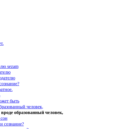
т.
елю sezam
ателю
юдателю
сознание?
атное.
ь
может быть
бразованный человек,
 вроде образованный человек,
 сон
ли сознание?