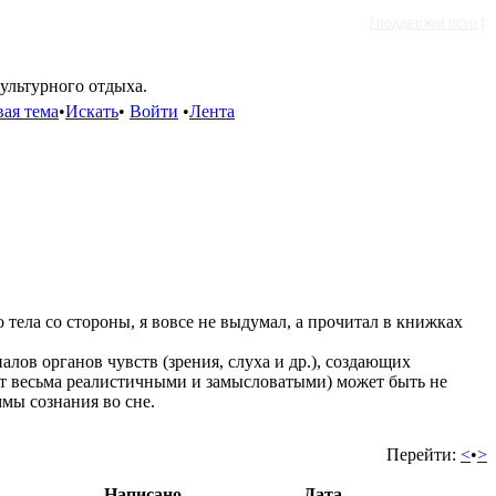
[ поддержки псто ]
культурного отдыха.
ая тема
•
Искать
•
Войти
•
Лента
тела со стороны, я вовсе не выдумал, а прочитал в книжках
алов органов чувств (зрения, слуха и др.), создающих
ют весьма реалистичными и замысловатыми) может быть не
мы сознания во сне.
Перейти:
<
•
>
Написано
Дата