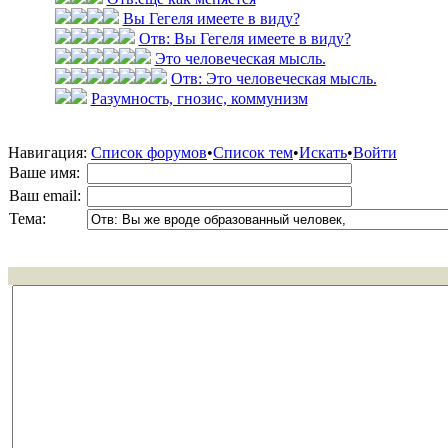
Вы Гегеля имеете в виду?
Отв: Вы Гегеля имеете в виду?
Это человеческая мысль.
Отв: Это человеческая мысль.
Разумность, гнозис, коммунизм
Навигация:
Список форумов
•
Список тем
•
Искать
•
Войти
Ваше имя:
Ваш email:
Тема: