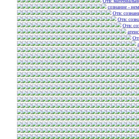
Отв: материальн
сознание - не
Отв: сознан
Отв: созн
Отв: со
атеис
От