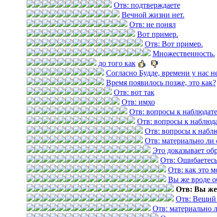
Отв: подтверждаете
Вечной жизни нет.
Отв: не понял
Вот пример.
Отв: Вот пример.
Множественность.
до того как
Согласно Будде, времени у нас не
Время появилось позже, это как?
Отв: вот так
Отв: имхо
Отв: вопросы к наблюдат
Отв: вопросы к наблюд
Отв: вопросы к набл
Отв: материально ли 
Это доказывает обр
Отв: Ошибаетес
Отв: как это 
Вы же вроде о
Отв: Вы же
Отв: Вещий
Отв: материально 