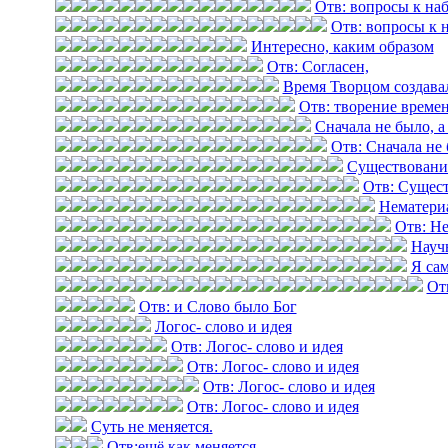
Отв: вопросы к на
Отв: вопросы к 
Интересно, каким образом
Отв: Согласен,
Время Творцом создава
Отв: творение време
Сначала не было, а
Отв: Сначала не 
Существовани
Отв: Сущест
Нематери
Отв: Н
Науч
Я са
От
Отв: и Слово было Бог
Логос- слово и идея
Отв: Логос- слово и идея
Отв: Логос- слово и идея
Отв: Логос- слово и идея
Отв: Логос- слово и идея
Суть не меняется.
Отв:ещё как меняется