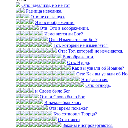
Отв: идеализм, но не тот
Разница невелика.
Отв:не соглашусь
Это в воображении.
Отв: Это в воображении.
Изменяется ли Бог?
Отв: Изменяется ли Бог?
Тот, который не изменяется.
Отв: Тот, который не изменяется.
В воображении.
Отв: Ну, да,
Как вы узнали об Иоанне?
Отв: Как вы узнали об Ио
Это фантазия.
Отв: отнюдь,
и Слово было Бог
Отв: и Слово было Бог
В начале был хаос.
Отв: время покажет
Кто сотворил Творца?
Отв: никто
Законы ниспровергаются.