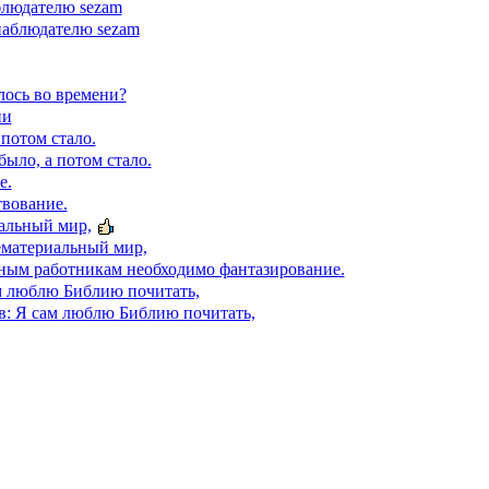
блюдателю sezam
наблюдателю sezam
лось во времени?
ни
 потом стало.
было, а потом стало.
е.
вование.
альный мир,
ематериальный мир,
ным работникам необходимо фантазирование.
м люблю Библию почитать,
в: Я сам люблю Библию почитать,