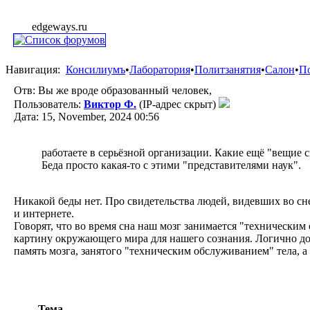
edgeways.ru
Навигация:
Консилиумъ
•
Лаборатория
•
Политзанятия
•
Салон
•
П
Отв: Вы же вроде образованный человек,
Пользователь:
Виктор Ф.
(IP-адрес скрыт)
Дата: 15, November, 2024 00:56
работаете в серьёзной организации. Какие ещё "вещие 
Беда просто какая-то с этими "представителями наук".
Никакой беды нет. Про свидетельства людей, видевших во сн
и интернете.
Говорят, что во время сна наш мозг занимается "техническим 
картину окружающего мира для нашего сознания. Логично до
память мозга, занятого "техническим обслуживанием" тела, 
Тема