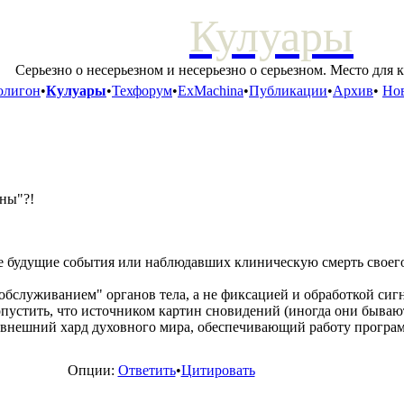
Кулуары
Серьезно о несерьезном и несерьезно о серьезном. Место для 
олигон
•
Кулуары
•
Техфорум
•
ExMachina
•
Публикации
•
Архив
•
Нов
сны"?!
е будущие события или наблюдавших клиническую смерть своего 
обслуживанием" органов тела, а не фиксацией и обработкой сигн
пустить, что источником картин сновидений (иногда они быва
а внешний хард духовного мира, обеспечивающий работу програм
Опции:
Ответить
•
Цитировать