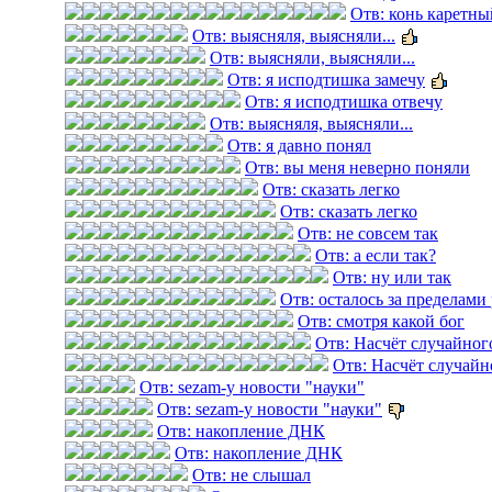
Отв: конь каретны
Отв: выясняля, выясняли...
Отв: выясняли, выясняли...
Отв: я исподтишка замечу
Отв: я исподтишка отвечу
Отв: выясняля, выясняли...
Отв: я давно понял
Отв: вы меня неверно поняли
Отв: сказать легко
Отв: сказать легко
Отв: не совсем так
Отв: а если так?
Отв: ну или так
Отв: осталось за пределами
Отв: смотря какой бог
Отв: Насчёт случайног
Отв: Насчёт случайн
Отв: sezam-у новости "науки"
Отв: sezam-у новости "науки"
Отв: накопление ДНК
Отв: накопление ДНК
Отв: не слышал