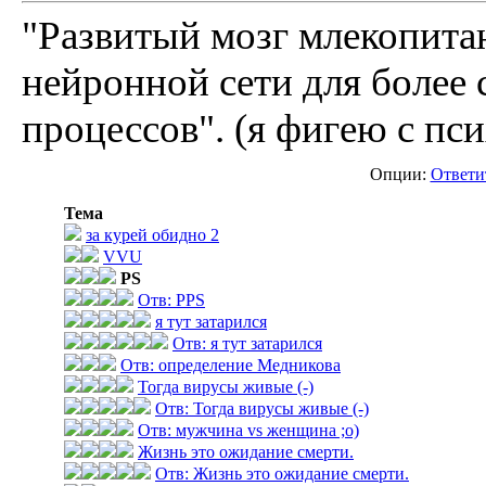
"Развитый мозг млекопита
нейронной сети для боле
процессов". (я фигею с пс
Опции:
Ответи
Тема
за курей обидно 2
VVU
PS
Отв: PPS
я тут затарился
Отв: я тут затарился
Отв: определение Медникова
Тогда вирусы живые (-)
Отв: Тогда вирусы живые (-)
Отв: мужчина vs женщина ;о)
Жизнь это ожидание смерти.
Отв: Жизнь это ожидание смерти.