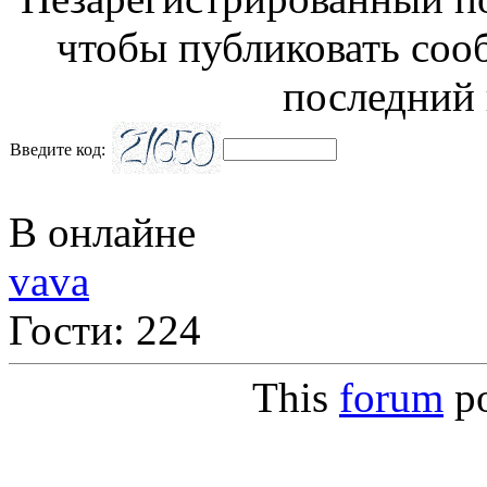
чтобы публиковать соо
последний 
Введите код:
В онлайне
vava
Гости: 224
This
forum
p