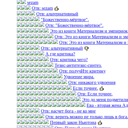
sezam
Отв: sezam
Отв: альтернативный
"Божественно-мёртвое".
Отв: "Божественно-мёртвое".
Это из книги Материализм и эмпириок
Отв: Это из книги Материализм и э
Отв: Это из книги Материализм и
Отв: альтернативный
А где критика?
Отв: критика чего?
Тезис-антитезис-синтез.
Отв: получИте критику
Удвоение мира.
Отв: никакого удвоения
Если точнее.
Отв: Если точнее.
Это до меня подметили
Ева - вторая жена Ад
Отв: насчет бога - не ко мне
Отв: верить можно не только лишь в бога..
Первый закон Ньютона