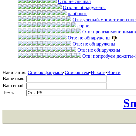
Отв: не слышал
Отв: не обнаружены
наоборот
Отв: ученый-монист или гнос
сорри
Отв: про взаимопониман
Отв: не обнаружены
Отв: не обнаружены
Отв: не обнаружены
Отв: попробуем дожить(-
Навигация:
Список форумов
•
Список тем
•
Искать
•
Войти
Ваше имя:
Ваш email:
Тема:
Sm