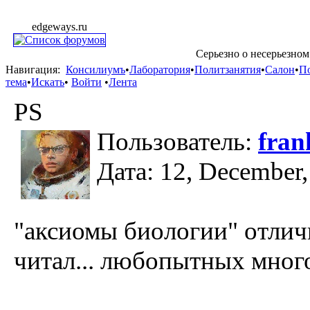
edgeways.ru
Серьезно о несерьезном
Навигация:
Консилиумъ
•
Лаборатория
•
Политзанятия
•
Салон
•
П
тема
•
Искать
•
Войти
•
Лента
PS
Пользователь:
fran
Дата: 12, December,
"аксиомы биологии" отличн
читал... любопытных мног