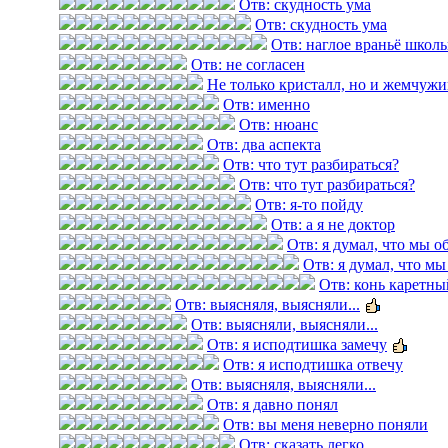
Отв: скудность ума
Отв: скудность ума
Отв: наглое враньё школь
Отв: не согласен
Не только кристалл, но и жемчужи
Отв: именно
Отв: нюанс
Отв: два аспекта
Отв: что тут разбираться?
Отв: что тут разбираться?
Отв: я-то пойду
Отв: а я не доктор
Отв: я думал, что мы 
Отв: я думал, что м
Отв: конь каретны
Отв: выясняля, выясняли...
Отв: выясняли, выясняли...
Отв: я исподтишка замечу
Отв: я исподтишка отвечу
Отв: выясняля, выясняли...
Отв: я давно понял
Отв: вы меня неверно поняли
Отв: сказать легко