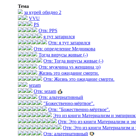
Тема
за курей обидно 2
VVU
PS
Отв: PPS
я тут затарился
Отв: я тут затарился
Отв: определение Медникова
Тогда вирусы живые (-)
Отв: Тогда вирусы живые (-)
Отв: мужчина vs женщина ;о)
Жизнь это ожидание смерти.
Отв: Жизнь это ожидание смерти.
sezam
Отв: sezam
Отв: альтернативный
"Божественно-мёртвое".
Отв: "Божественно-мёртвое".
Это из книги Материализм и эмпириок
Отв: Это из книги Материализм и э
Отв: Это из книги Материализм и
Отв: альтернативный