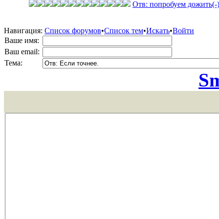
Отв: попробуем дожить(-
Навигация:
Список форумов
•
Список тем
•
Искать
•
Войти
Ваше имя:
Ваш email:
Тема:
Sm