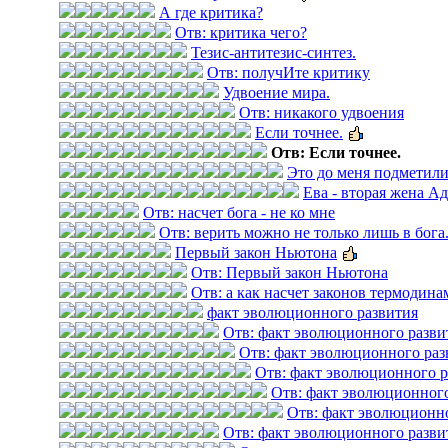
А где критика?
Отв: критика чего?
Тезис-антитезис-синтез.
Отв: получИте критику
Удвоение мира.
Отв: никакого удвоения
Если точнее.
Отв: Если точнее.
Это до меня подметили
Ева - вторая жена Ад
Отв: насчет бога - не ко мне
Отв: верить можно не только лишь в бога..
Первый закон Ньютона
Отв: Первый закон Ньютона
Отв: а как насчет законов термодин
факт эволюционного развития
Отв: факт эволюционного разви
Отв: факт эволюционного раз
Отв: факт эволюционного р
Отв: факт эволюционного
Отв: факт эволюционн
Отв: факт эволюционного разви