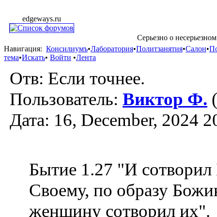
edgeways.ru
Серьезно о несерьезном
Навигация:
Консилиумъ
•
Лаборатория
•
Политзанятия
•
Салон
•
П
тема
•
Искать
•
Войти
•
Лента
Отв: Если точнее.
Пользователь:
Виктор Ф.
(
Дата: 16, December, 2024 2
Бытие 1.27 "И сотворил 
Своему, по образу Божи
женщину сотворил их".