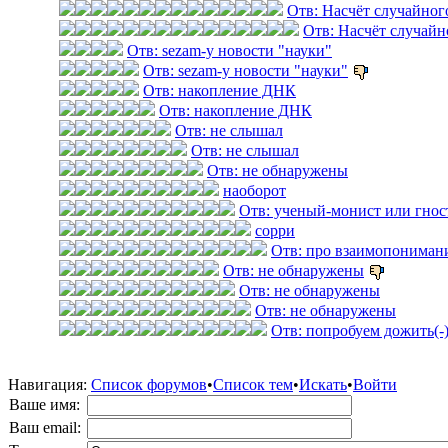
Отв: Насчёт случайног
Отв: Насчёт случайн
Отв: sezam-у новости "науки"
Отв: sezam-у новости "науки"
Отв: накопление ДНК
Отв: накопление ДНК
Отв: не слышал
Отв: не слышал
Отв: не обнаружены
наоборот
Отв: ученый-монист или гнос
сорри
Отв: про взаимопониман
Отв: не обнаружены
Отв: не обнаружены
Отв: не обнаружены
Отв: попробуем дожить(-
Навигация:
Список форумов
•
Список тем
•
Искать
•
Войти
Ваше имя:
Ваш email: