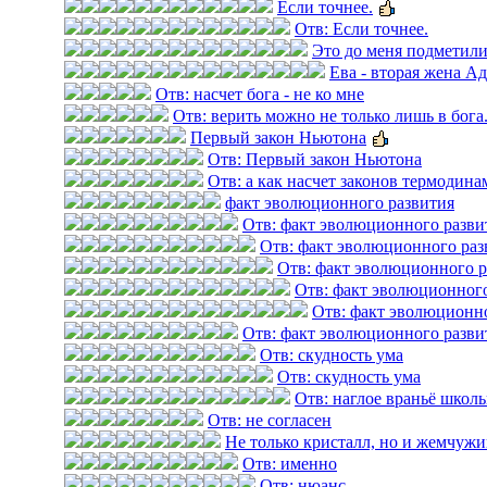
Если точнее.
Отв: Если точнее.
Это до меня подметили
Ева - вторая жена Ад
Отв: насчет бога - не ко мне
Отв: верить можно не только лишь в бога..
Первый закон Ньютона
Отв: Первый закон Ньютона
Отв: а как насчет законов термодин
факт эволюционного развития
Отв: факт эволюционного разви
Отв: факт эволюционного раз
Отв: факт эволюционного р
Отв: факт эволюционного
Отв: факт эволюционн
Отв: факт эволюционного разви
Отв: скудность ума
Отв: скудность ума
Отв: наглое враньё школь
Отв: не согласен
Не только кристалл, но и жемчужи
Отв: именно
Отв: нюанс