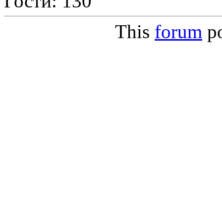
Гости: 130
This
forum
p