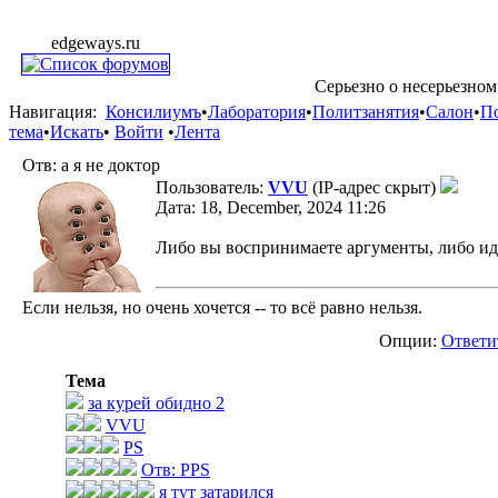
edgeways.ru
Серьезно о несерьезном
Навигация:
Консилиумъ
•
Лаборатория
•
Политзанятия
•
Салон
•
П
тема
•
Искать
•
Войти
•
Лента
Отв: а я не доктор
Пользователь:
VVU
(IP-адрес скрыт)
Дата: 18, December, 2024 11:26
Либо вы воспринимаете аргументы, либо идёте
Если нельзя, но очень хочется -- то всё равно нельзя.
Опции:
Ответи
Тема
за курей обидно 2
VVU
PS
Отв: PPS
я тут затарился