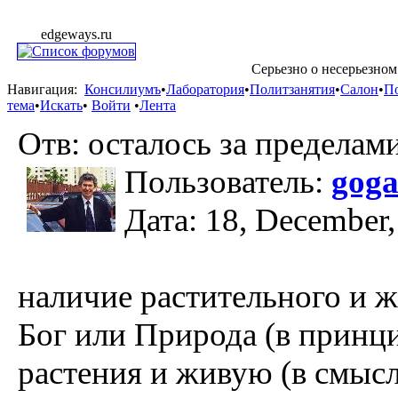
edgeways.ru
Серьезно о несерьезном
Навигация:
Консилиумъ
•
Лаборатория
•
Политзанятия
•
Салон
•
П
тема
•
Искать
•
Войти
•
Лента
Отв: осталось за пределам
Пользователь:
goga
Дата: 18, December,
наличие растительного и 
Бог или Природа (в принци
растения и живую (в смыс