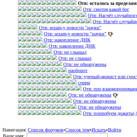
Отв: осталось за предела
Отв: смотря какой бог
Отв: Насчёт случайног
Отв: Насчёт случайн
Отв: sezam-у новости "науки"
Отв: sezam-у новости "науки"
Отв: накопление ДНК
Отв: накопление ДНК
Отв: не слышал
Отв: не слышал
Отв: не обнаружены
наоборот
Отв: ученый-монист или гнос
сорри
Отв: про взаимопониман
Отв: не обнаружены
Отв: не обнаружены
Отв: не обнаружены
Отв: попробуем дожить(-
Навигация:
Список форумов
•
Список тем
•
Искать
•
Войти
Ваше имя: