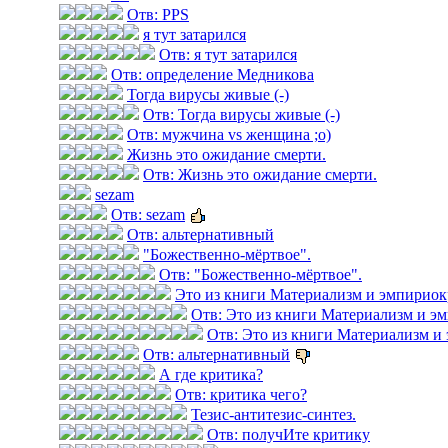
Отв: PPS
я тут затарился
Отв: я тут затарился
Отв: определение Медникова
Тогда вирусы живые (-)
Отв: Тогда вирусы живые (-)
Отв: мужчина vs женщина ;о)
Жизнь это ожидание смерти.
Отв: Жизнь это ожидание смерти.
sezam
Отв: sezam
Отв: альтернативный
"Божественно-мёртвое".
Отв: "Божественно-мёртвое".
Это из книги Материализм и эмпириок
Отв: Это из книги Материализм и э
Отв: Это из книги Материализм и
Отв: альтернативный
А где критика?
Отв: критика чего?
Тезис-антитезис-синтез.
Отв: получИте критику