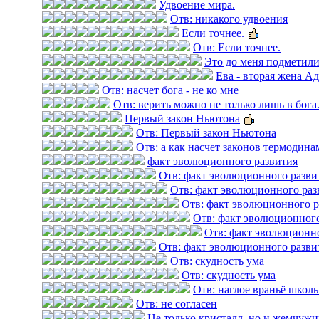
Удвоение мира.
Отв: никакого удвоения
Если точнее.
Отв: Если точнее.
Это до меня подметили
Ева - вторая жена Ад
Отв: насчет бога - не ко мне
Отв: верить можно не только лишь в бога..
Первый закон Ньютона
Отв: Первый закон Ньютона
Отв: а как насчет законов термодин
факт эволюционного развития
Отв: факт эволюционного разви
Отв: факт эволюционного раз
Отв: факт эволюционного р
Отв: факт эволюционного
Отв: факт эволюционн
Отв: факт эволюционного разви
Отв: скудность ума
Отв: скудность ума
Отв: наглое враньё школь
Отв: не согласен
Не только кристалл, но и жемчужи