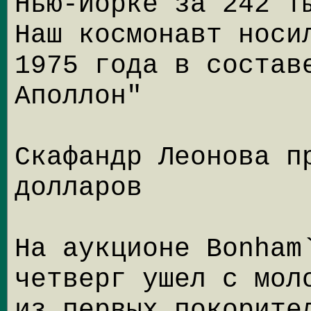
Нью-Йорке за 242 т
Наш космонавт носи
1975 года в состав
Аполлон"
Скафандр Леонова п
долларов
На аукционе Bonham
четверг ушел с мол
из первых покорите