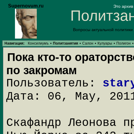
Supernovum.ru
Это архи
Политзан
Вопросы актуальной политики
Навигация:
Консилиумъ
•
Политзанятия
•
Салон
•
Кулуары
•
Полигон
•
Пока кто-то ораторств
по закромам
Пользователь:
star
Дата: 06, May, 201
Скафандр Леонова п