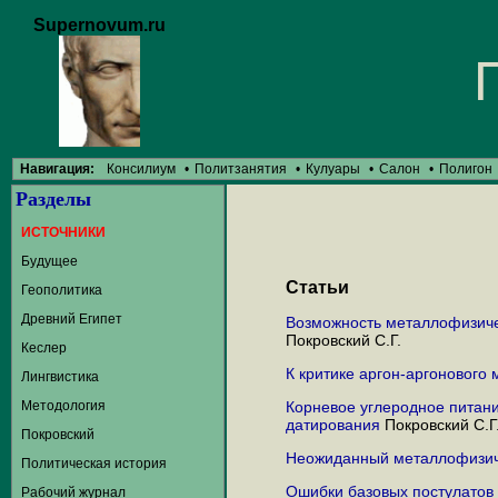
Supernovum.ru
Навигация:
Консилиум
•
Политзанятия
•
Кулуары
•
Салон
•
Полигон
Разделы
ИСТОЧНИКИ
Будущее
Статьи
Геополитика
Древний Египет
Возможность металлофизиче
Покровский С.Г.
Кеслер
К критике аргон-аргонового
Лингвистика
Методология
Корневое углеродное питани
датирования
Покровский С.Г
Покровский
Неожиданный металлофизич
Политическая история
Ошибки базовых постулатов 
Рабочий журнал