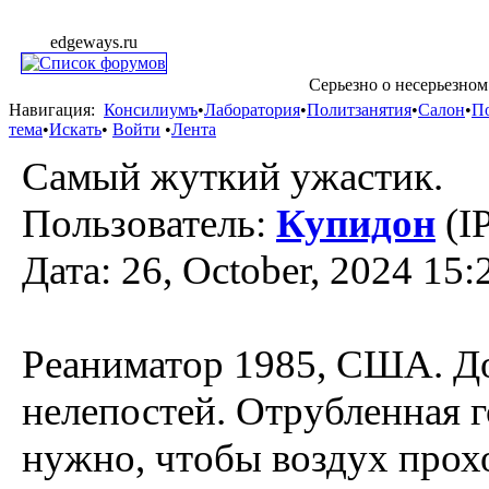
edgeways.ru
Серьезно о несерьезном
Навигация:
Консилиумъ
•
Лаборатория
•
Политзанятия
•
Салон
•
П
тема
•
Искать
•
Войти
•
Лента
Самый жуткий ужастик.
Пользователь:
Купидон
(I
Дата: 26, October, 2024 15:
Реаниматор 1985, США. До 
нелепостей. Отрубленная г
нужно, чтобы воздух прохо