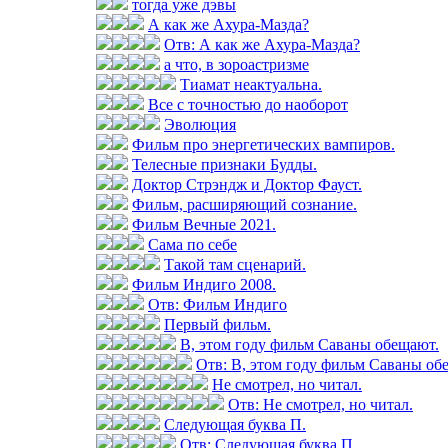
тогда уже дэвы
А как же Ахура-Мазда?
Отв: А как же Ахура-Мазда?
а что, в зороастризме
Тиамат неактуальна.
Все с точностью до наоборот
Эволюция
Фильм про энергетических вампиров.
Телесные признаки Будды.
Доктор Стрэндж и Доктор Фауст.
Фильм, расширяющий сознание.
Фильм Вечные 2021.
Сама по себе
Такой там сценарий.
Фильм Индиго 2008.
Отв: Фильм Индиго
Первый фильм.
В, этом году фильм Саваны обещают.
Отв: В, этом году фильм Саваны об
Не смотрел, но читал.
Отв: Не смотрел, но читал.
Следующая буква П.
Отв: Следующая буква П