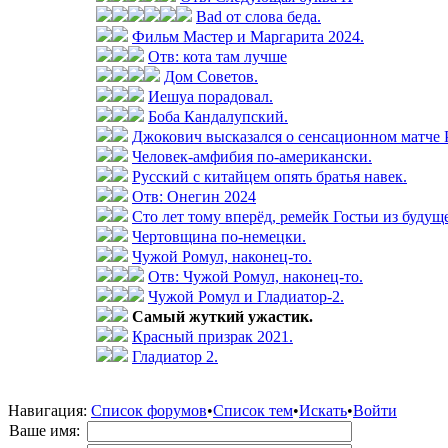
Bad от слова беда.
Фильм Мастер и Маргарита 2024.
Отв: кота там лучше
Дом Советов.
Иешуа порадовал.
Боба Кандалупский.
Джокович высказался о сенсационном матче 
Человек-амфибия по-американски.
Русский с китайцем опять братья навек.
Отв: Онегин 2024
Сто лет тому вперёд, ремейк Гостьи из будущ
Чертовщина по-немецки.
Чужой Ромул, наконец-то.
Отв: Чужой Ромул, наконец-то.
Чужой Ромул и Гладиатор-2.
Самый жуткий ужастик.
Красный призрак 2021.
Гладиатор 2.
Навигация:
Список форумов
•
Список тем
•
Искать
•
Войти
Ваше имя: