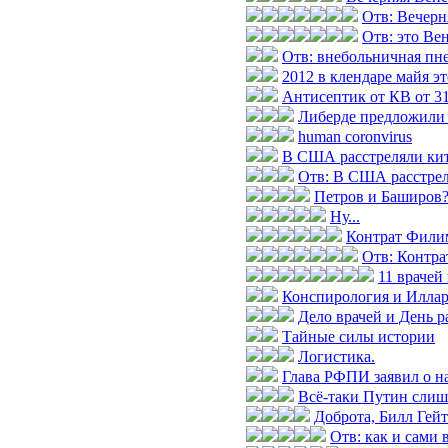
Отв: Вечерн
Отв: это Ве
Отв: внебольничная пн
2012 в клендаре майя э
Антисептик от КВ от 31
Либерде предложили 
human coronvirus
В США расстреляли кита
Отв: В США расстреля
Петров и Баширов
Ну...
Контрат Фили
Отв: Контр
11 врачей
Конспирология и Илла
Дело врачей и День р
Тайные силы истории
Логистика.
Глава РФПИ заявил о н
Всё-таки Путин слиш
Доброта, Билл Гей
Отв: как и сами