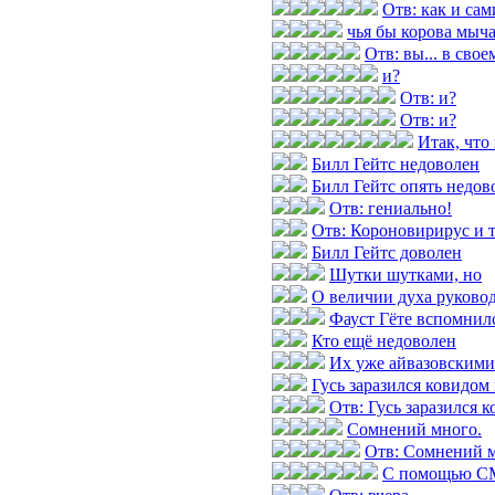
Отв: как и са
чья бы корова мыч
Отв: вы... в свое
и?
Отв: и?
Отв: и?
Итак, что
Билл Гейтс недоволен
Билл Гейтс опять недов
Отв: гениально!
Отв: Короновирирус и т
Билл Гейтс доволен
Шутки шутками, но
О величии духа руково
Фауст Гёте вспомнилс
Кто ещё недоволен
Их уже айвазовскими
Гусь заразился ковидом
Отв: Гусь заразился 
Сомнений много.
Отв: Сомнений м
С помощью СМ