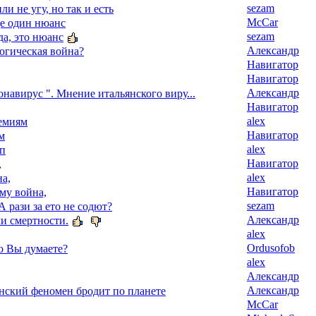
sezam
ли не угу, но так и есть
McCar
ще один нюанс
sezam
да, это нюанс
Александр
огическая война?
Навигатор
Навигатор
Александр
навирус ". Мнение итальянского виру...
Навигатор
alex
емиям
Навигатор
м
alex
уп
Навигатор
,
alex
а,
Навигатор
му война,
sezam
А рази за ето не содют?
Александр
и смертности.
alex
Ordusofob
о Вы думаете?
alex
Александр
Александр
ский феномен бродит по планете
McCar