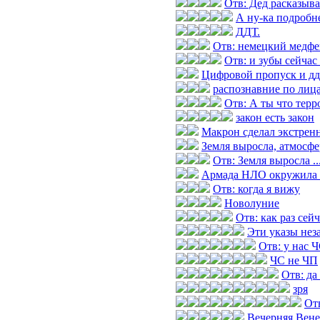
Отв: Дед расказыв
А ну-ка подробн
ДДТ.
Отв: немецкий медфе
Отв: и зубы сейчас
Цифровой пропуск и дд
распознавние по лиц
Отв: А ты что терр
закон есть закон
Макрон сделал экстренн
Земля выросла, атмосфер
Отв: Земля выросла ...
Армада НЛО окружила 
Отв: когда я вижу
Новолуние
Отв: как раз сей
Эти указы нез
Отв: у нас 
ЧС не ЧП
Отв: да
зря
Отв
Вечерняя Вене