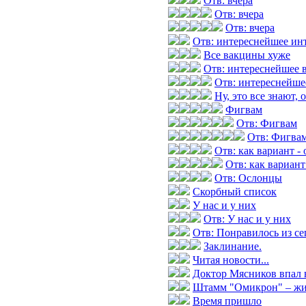
Отв: вчера
Отв: вчера
Отв: вчера
Отв: интереснейшее инт
Все вакцины хуже
Отв: интереснейшее 
Отв: интереснейше
Ну, это все знают, 
Фигвам
Отв: Фигвам
Отв: Фигва
Отв: как вариант -
Отв: как вариант
Отв: Ослонцы
Скорбный список
У нас и у них
Отв: У нас и у них
Отв: Понравилось из с
Заклинание.
Читая новости...
Доктор Мясников впал 
Штамм "Омикрон" – жив
Время пришло