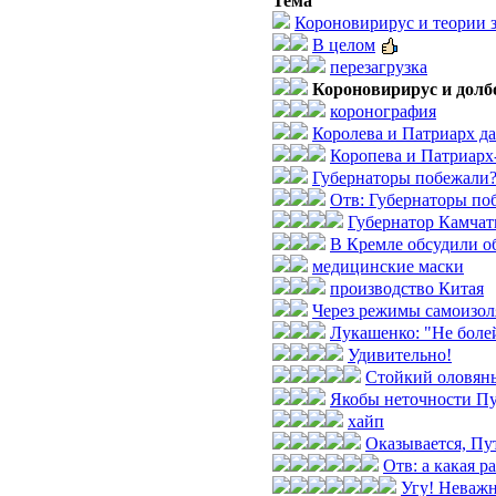
Тема
Короновирирус и теории 
В целом
перезагрузка
Короновирирус и долб
коронография
Королева и Патриарх да
Коропева и Патриарх
Губернаторы побежали
Отв: Губернаторы по
Губернатор Камчат
В Кремле обсудили о
медицинские маски
производство Китая
Через режимы самоизол
Лукашенко: "Не боле
Удивительно!
Стойкий оловян
Якобы неточности П
хайп
Оказывается, Пут
Отв: а какая р
Угу! Неважн