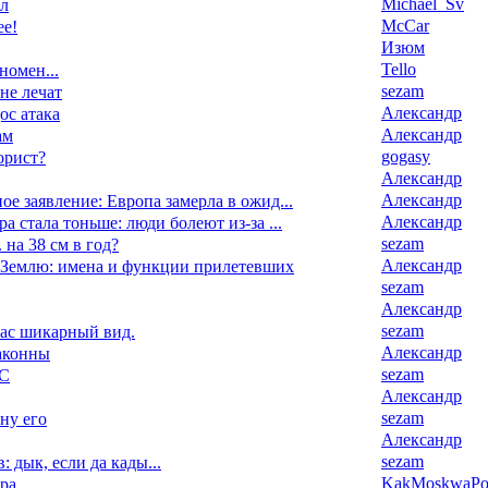
Michael_Sv
ал
McCar
ее!
Изюм
Tello
номен...
sezam
 не лечат
Александр
ос атака
Александр
ам
gogasy
орист?
Александр
Александр
ое заявление: Европа замерла в ожид...
Александр
а стала тоньше: люди болеют из-за ...
sezam
 на 38 см в год?
Александр
Землю: имена и функции прилетевших
sezam
Александр
sezam
час шикарный вид.
Александр
аконны
sezam
ЧС
Александр
sezam
 ну его
Александр
sezam
: дык, если да кады...
KakMoskwaPox
ра