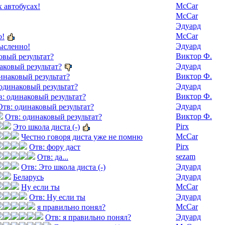
McCar
 автобусах!
McCar
Эдуард
McCar
о!
Эдуард
ысленно!
Виктор Ф.
овый результат?
Эдуард
аковый результат?
Виктор Ф.
инаковый результат?
Эдуард
одинаковый результат?
Виктор Ф.
в: одинаковый результат?
Эдуард
Отв: одинаковый результат?
Виктор Ф.
Отв: одинаковый результат?
Pirx
Это школа диста (-)
McCar
Честно говоря диста уже не помню
Pirx
Отв: фору даст
sezam
Отв: да...
Эдуард
Отв: Это школа диста (-)
Эдуард
Беларусь
McCar
Ну если ты
Эдуард
Отв: Ну если ты
McCar
я правильно понял?
Эдуард
Отв: я правильно понял?