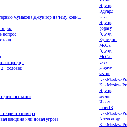
Эдуард
Эдуард
vava
ервью Чумакова Джуниор на тему кови...
Эдуард
gogasy
вопрос
Эдуард
е вопрос
Купидон
ословцы.
McCar
Эдуард
McCar
м
vava
 ослогородцы
gogasy
 2 - ословец
sezam
KakMoskwaPox
KakMoskwaPox
Эдуард
sezam
егодняшненького
Изюм
mmv13
KakMoskwaPox
в теорию заговора
Александр
ая вакцина или новая угроза
KakMoskwaPox