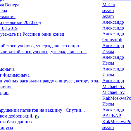
McCar
яя Венера
sezam
нера
sezam
евмония
Александр
то реальный 2020 год
Александр
-08-2019
Александр
уезжать из России в один конец
Ordusofob
Александр
йского ученого, утверждавшего о про...
Изюм
ли китайского ученого, утверждавшего ...
Александр
?
Изюм
Александр
моныча
Изюм
ат Филимоныча
Александр
 и учёных раскрыли правду о вирусе , которую за...
Michael_Sv
рионов
Michael_Sv
адио
KakMoskwaPox
Изюм
Александр
арушении патентов на вакцину «Спутни...
BAPBAP
ком добренький,
KakMoskwaPox
тс и базы данных
sezam
 вирусы