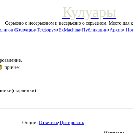
Кулуары
Серьезно о несерьезном и несерьезно о серьезном. Место для 
олигон
•
Кулуары
•
Техфорум
•
ExMachina
•
Публикации
•
Архив
•
Нов
роавление.
причем
анники(старлинки)
Опции:
Ответить
•
Цитировать