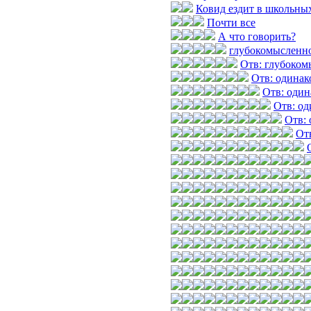
Ковид ездит в школьных
Почти все
А что говорить?
глубокомысленн
Отв: глубоком
Отв: одинак
Отв: один
Отв: од
Отв: 
От