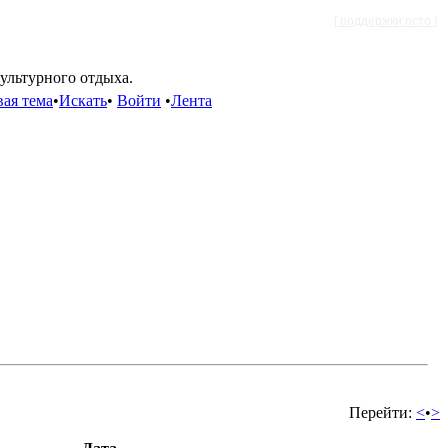
[ поддержки псто ]
культурного отдыха.
ая тема
•
Искать
•
Войти
•
Лента
Перейти:
<
•
>