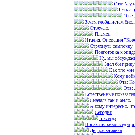
Отв: Угу и
Есть е
Отв: 
Зачем глобалистам биол
Отвечаю.
Пламен
Италия. Операция "Коро
Стряхнуть оампочку
Подготовка к эпид
Ну, мы обсуждае
Знал бы прик
Как тпо мне
Кому войн
Отв: Ко
Отв: 
Естественные показател
Сначала так и было,
А кому интересно, чт
Сегодня
и всегда
Поразительный медицин
Дед расказывал