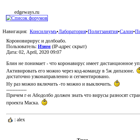
edgeways.ru
Навигация:
Консилиумъ
•
Лаборатория
•
Политзанятия
•
Салон
•
П
Короновирирус и долбоабо.
Пользователь:
Изюм
(IP-адрес скрыт)
Дата: 02, April, 2020 09:07
Блин не понимает - что коронавирус имеет дистанционное уп
Активировать его можно через код-команду в 5ж дипазоне.
достаточно узконаправленно и сегментировано.
Ну раз можно включить -то можно и выключить.
-------------
Причем г-н Абодолбо должен знать что вирусы разносят стр
проекта Маска.
: alex