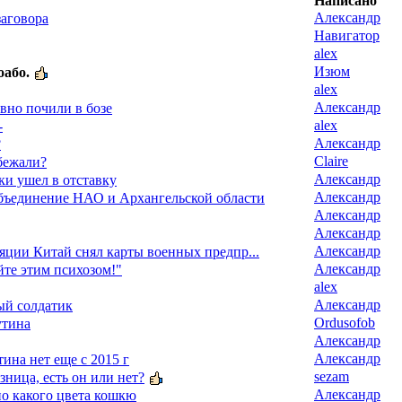
Написано
Александр
заговора
Навигатор
alex
Изюм
оабо.
alex
Александр
вно почили в бозе
alex
-
Александр
?
Claire
бежали?
Александр
ки ушел в отставку
Александр
бъединение НАО и Архангельской области
Александр
Александр
Александр
яции Китай снял карты военных предпр...
Александр
йте этим психозом!"
alex
Александр
ый солдатик
Ordusofob
утина
Александр
Александр
ина нет еще с 2015 г
sezam
азница, есть он или нет?
Александр
о какого цвета кошкю