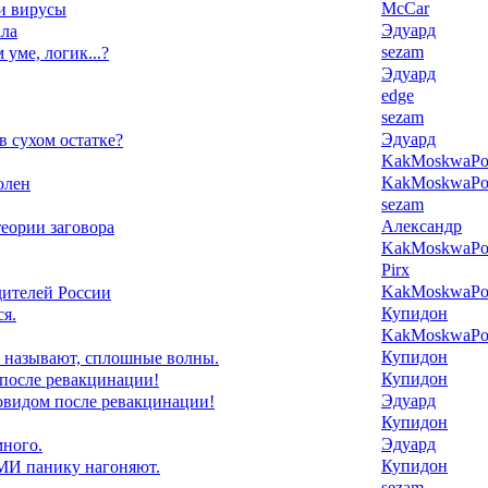
McCar
ми вирусы
Эдуард
ала
sezam
м уме, логик...?
Эдуард
edge
sezam
Эдуард
 в сухом остатке?
KakMoskwaPox
KakMoskwaPox
олен
sezam
Александр
еории заговора
KakMoskwaPox
Pirx
KakMoskwaPox
дителей России
Купидон
я.
KakMoskwaPox
Купидон
 называют, сплошные волны.
Купидон
 после ревакцинации!
Эдуард
ковидом после ревакцинации!
Купидон
Эдуард
ного.
Купидон
И панику нагоняют.
sezam