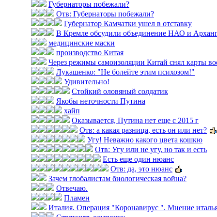
Губернаторы побежали?
Отв: Губернаторы побежали?
Губернатор Камчатки ушел в отставку
В Кремле обсудили объединение НАО и Арханг
медицинские маски
производство Китая
Через режимы самоизоляции Китай снял карты во
Лукашенко: "Не болейте этим психозом!"
Удивительно!
Стойкий оловяный солдатик
Якобы неточности Путина
хайп
Оказывается, Путина нет еще с 2015 г
Отв: а какая разница, есть он или нет?
Угу! Неважно какого цвета кошкю
Отв: Угу или не угу, но так и есть
Есть еще один нюанс
Отв: да, это нюанс
Зачем глобалистам биологическая война?
Отвечаю.
Пламен
Италия. Операция "Коронавирус ". Мнение итальян