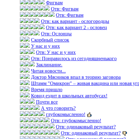
Фигвам
Отв: Фигвам
Отв: Фигвам
Отв: как вариант - ослогородцы
Отв: как вариант 2 - ословец
Отв: Ослонцы
Скорбный список
У нас и у них
Отв: У нас и у них
Отв: Понравилось из сегодняшненького
Заклинание.
Читая новости...
Доктор Мясников впал в теорию заговора
Штамм "Омикрон" – живая вакцина или новая уг
Время пришло
Ковид ездит в школьных автобусах!
Почти все
А что говорить?
глубокомысленно!
Отв: глубокомысленно!
Отв: одинаковый результат?
Отв: одинаковый результат?