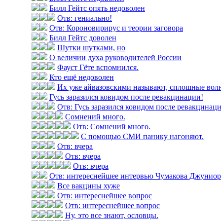
Билл Гейтс опять недоволен
Отв: гениально!
Отв: Короновирирус и теории заговора
Билл Гейтс доволен
Шутки шутками, но
О величии духа руководителей России
Фауст Гёте вспомнился.
Кто ещё недоволен
Их уже айвазовскими называют, сплошные вол
Гусь заразился ковидом после ревакцинации!
Отв: Гусь заразился ковидом после ревакцинац
Сомнений много.
Отв: Сомнений много.
С помощью СМИ панику нагоняют.
Отв: вчера
Отв: вчера
Отв: вчера
Отв: интереснейшее интервью Чумакова Джуниор н
Все вакцины хуже
Отв: интереснейшее вопрос
Отв: интереснейшее вопрос
Ну, это все знают, ословцы.