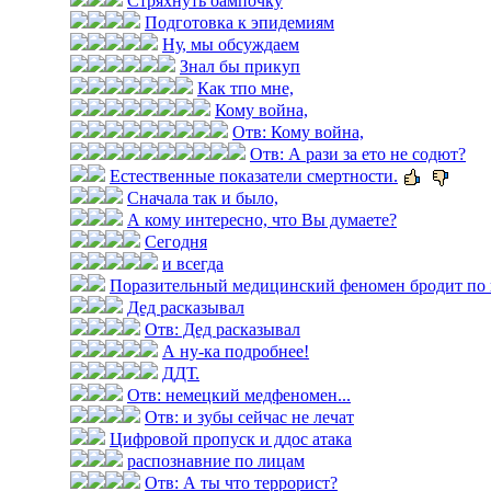
Стряхнуть оампочку
Подготовка к эпидемиям
Ну, мы обсуждаем
Знал бы прикуп
Как тпо мне,
Кому война,
Отв: Кому война,
Отв: А рази за ето не содют?
Естественные показатели смертности.
Сначала так и было,
А кому интересно, что Вы думаете?
Сегодня
и всегда
Поразительный медицинский феномен бродит по 
Дед расказывал
Отв: Дед расказывал
А ну-ка подробнее!
ДДТ.
Отв: немецкий медфеномен...
Отв: и зубы сейчас не лечат
Цифровой пропуск и ддос атака
распознавние по лицам
Отв: А ты что террорист?