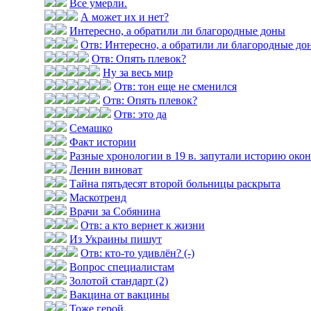
Все умерли.
А может их и нет?
Интересно, а обратили ли благородные доны
Отв: Интересно, а обратили ли благородные до
Отв: Опять плевок?
Ну за весь мир
Отв: тон еще не сменился
Отв: Опять плевок?
Отв: это да
Семашко
Факт истории
Разные хронологии в 19 в. запутали историю оконч
Ленин виноват
Тайна пятьдесят второй больницы раскрыта
Маскотренд
Врачи за Собянина
Отв: а кто вернет к жизни
Из Украины пишут
Отв: кто-то удивлён? (-)
Вопрос специалистам
Золотой стандарт (2)
Вакцина от вакцины
Тоже герой