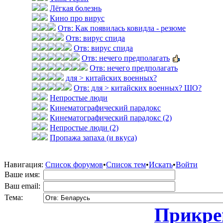
Лёгкая болезнь
Кино про вирус
Отв: Как появилась ковидла - резюме
Отв: вирус спида
Отв: вирус спида
Отв: нечего предполагать
Отв: нечего предполагать
для > китайских военных?
Отв: для > китайских военных? ШО?
Непростые люди
Кинематографический парадокс
Кинематографический парадокс (2)
Непростые люди (2)
Пропажа запаха (и вкуса)
Навигация:
Список форумов
•
Список тем
•
Искать
•
Войти
Ваше имя:
Ваш email:
Тема:
Прикреп