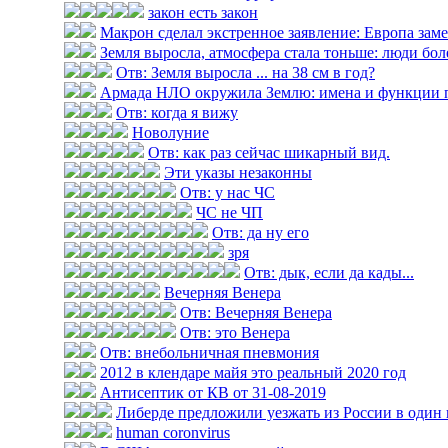
закон есть закон
Макрон сделал экстренное заявление: Европа замер
Земля выросла, атмосфера стала тоньше: люди болею
Отв: Земля выросла ... на 38 см в год?
Армада НЛО окружила Землю: имена и функции 
Отв: когда я вижу
Новолуние
Отв: как раз сейчас шикарный вид.
Эти указы незаконны
Отв: у нас ЧС
ЧС не ЧП
Отв: да ну его
зря
Отв: дык, если да кады...
Вечерняя Венера
Отв: Вечерняя Венера
Отв: это Венера
Отв: внебольничная пневмония
2012 в клендаре майя это реальный 2020 год
Антисептик от КВ от 31-08-2019
Либерде предложили уезжать из России в один
human coronvirus