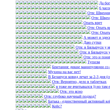
Да бог
6 часо
Отв: Швеция
Отв: Швец
Опать врет
Отв: Опать в
Отв: Опать
А может и здес
Даю сутки
Отв: в Бялыруси у 
Отв: в Бялыруси 
Отв: это и пон
Тупизм
Британия: дикие манипуляции со 
Мухина на вас нет!
В Беларуси ковид лечат за 2-3 дня (
Отв: Вероятно, дело в таблетках
я тоже не вчитывался )) но там 
Отв: это ясно
Отв: глубоко научный подход?
Батька - единственный активный ке
Кейс?