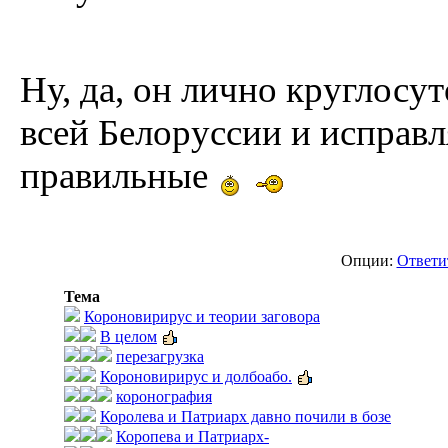
Ну, да, он лично круглосу
всей Белоруссии и исправл
правильные
Опции:
Ответи
Тема
Короновирирус и теории заговора
В целом
перезагрузка
Короновирирус и долбоабо.
коронография
Королева и Патриарх давно почили в бозе
Коропева и Патриарх-