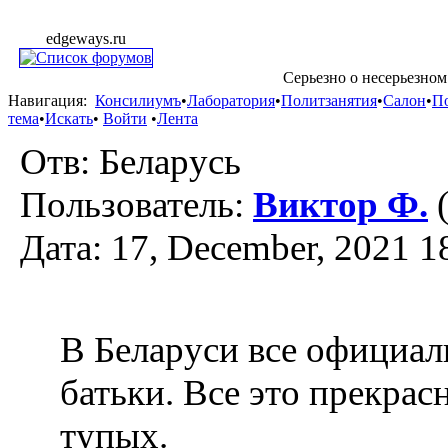
edgeways.ru
Серьезно о несерьезном
Навигация:
Консилиумъ
•
Лаборатория
•
Политзанятия
•
Салон
•
П
тема
•
Искать
•
Войти
•
Лента
Отв: Беларусь
Пользователь:
Виктор Ф.
(
Дата: 17, December, 2021 1
В Беларуси все официал
батьки. Все это прекра
тупых.