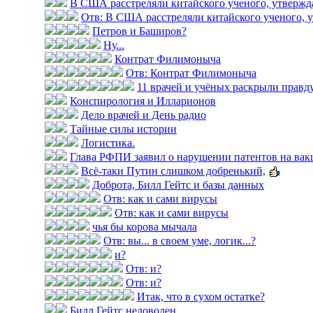
В США расстреляли китайского ученого, утвержда
Отв: В США расстреляли китайского ученого, у
Петров и Баширов?
Ну...
Контрат Филимоныча
Отв: Контрат Филимоныча
11 врачей и учёных раскрыли правду 
Конспирология и Илларионов
Дело врачей и День радио
Тайные силы истории
Логистика.
Глава РФПИ заявил о нарушении патентов на вак
Всё-таки Путин слишком добренький,
Доброта, Билл Гейтс и базы данных
Отв: как и сами вирусы
Отв: как и сами вирусы
чья бы корова мычала
Отв: вы... в своем уме, логик...?
и?
Отв: и?
Отв: и?
Итак, что в сухом остатке?
Билл Гейтс недоволен