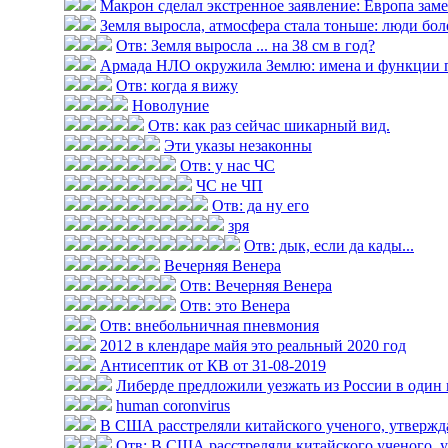
Макрон сделал экстренное заявление: Европа замер
Земля выросла, атмосфера стала тоньше: люди болею
Отв: Земля выросла ... на 38 см в год?
Армада НЛО окружила Землю: имена и функции 
Отв: когда я вижу
Новолуние
Отв: как раз сейчас шикарный вид.
Эти указы незаконны
Отв: у нас ЧС
ЧС не ЧП
Отв: да ну его
зря
Отв: дык, если да кады...
Вечерняя Венера
Отв: Вечерняя Венера
Отв: это Венера
Отв: внебольничная пневмония
2012 в клендаре майя это реальный 2020 год
Антисептик от КВ от 31-08-2019
Либерде предложили уезжать из России в один
human coronvirus
В США расстреляли китайского ученого, утвержда
Отв: В США расстреляли китайского ученого, у