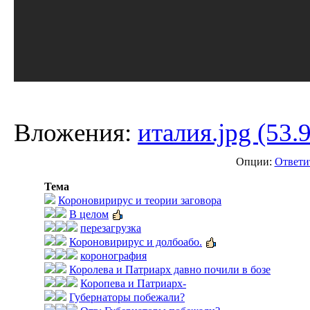
Вложения:
италия.jpg (53.
Опции:
Ответи
Тема
Короновирирус и теории заговора
В целом
перезагрузка
Короновирирус и долбоабо.
коронография
Королева и Патриарх давно почили в бозе
Коропева и Патриарх-
Губернаторы побежали?