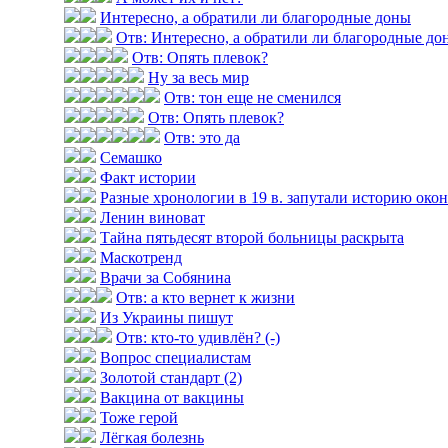
Интересно, а обратили ли благородные доны
Отв: Интересно, а обратили ли благородные до
Отв: Опять плевок?
Ну за весь мир
Отв: тон еще не сменился
Отв: Опять плевок?
Отв: это да
Семашко
Факт истории
Разные хронологии в 19 в. запутали историю оконч
Ленин виноват
Тайна пятьдесят второй больницы раскрыта
Маскотренд
Врачи за Собянина
Отв: а кто вернет к жизни
Из Украины пишут
Отв: кто-то удивлён? (-)
Вопрос специалистам
Золотой стандарт (2)
Вакцина от вакцины
Тоже герой
Лёгкая болезнь