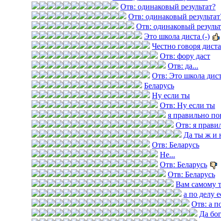
Отв: одинаковый результат?
Отв: одинаковый результат
Отв: одинаковый результ
Это школа диста (-)
Честно говоря дист
Отв: фору даст
Отв: да...
Отв: Это школа диста
Беларусь
Ну если ты
Отв: Ну если ты
я правильно по
Отв: я прави
Да ты ж и 
Отв: Беларусь
Не...
Отв: Беларусь
Отв: Беларусь
Вам самому 
а по делу е
Отв: а п
Да бог