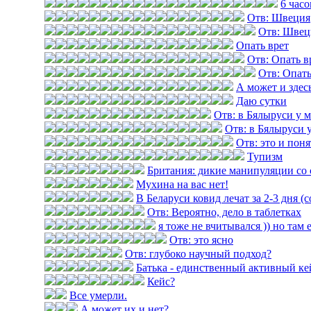
6 часо
Отв: Швеция
Отв: Швец
Опать врет
Отв: Опать в
Отв: Опать
А может и здес
Даю сутки
Отв: в Бялыруси у 
Отв: в Бялыруси 
Отв: это и пон
Тупизм
Британия: дикие манипуляции со 
Мухина на вас нет!
В Беларуси ковид лечат за 2-3 дня (
Отв: Вероятно, дело в таблетках
я тоже не вчитывался )) но там 
Отв: это ясно
Отв: глубоко научный подход?
Батька - единственный активный ке
Кейс?
Все умерли.
А может их и нет?