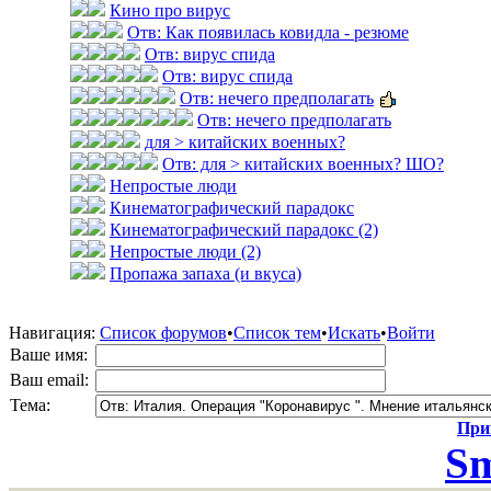
Кино про вирус
Отв: Как появилась ковидла - резюме
Отв: вирус спида
Отв: вирус спида
Отв: нечего предполагать
Отв: нечего предполагать
для > китайских военных?
Отв: для > китайских военных? ШО?
Непростые люди
Кинематографический парадокс
Кинематографический парадокс (2)
Непростые люди (2)
Пропажа запаха (и вкуса)
Навигация:
Список форумов
•
Список тем
•
Искать
•
Войти
Ваше имя:
Ваш email:
Тема:
Прик
Sm