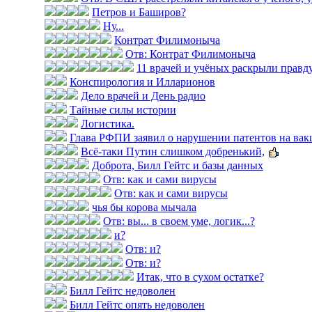
Петров и Баширов?
Ну...
Контрат Филимоныча
Отв: Контрат Филимоныча
11 врачей и учёных раскрыли правду 
Конспирология и Илларионов
Дело врачей и День радио
Тайные силы истории
Логистика.
Глава РФПИ заявил о нарушении патентов на вак
Всё-таки Путин слишком добренький,
Доброта, Билл Гейтс и базы данных
Отв: как и сами вирусы
Отв: как и сами вирусы
чья бы корова мычала
Отв: вы... в своем уме, логик...?
и?
Отв: и?
Отв: и?
Итак, что в сухом остатке?
Билл Гейтс недоволен
Билл Гейтс опять недоволен