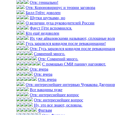
Отв: гениально!
Отв: Короновирирус и теории заговора
Билл Гейтс доволен
Шутки шутками, но
О величии духа руководителей России
Фауст Гёте вспомнился.
Кто ещё недоволен
Их уже айвазовскими называют, сплошные вол
Гусь заразился ковидом после ревакцинации!
Отв: Гусь заразился ковидом после ревакцинац
Сомнений много.
Отв: Сомнений много.
С помощью СМИ панику нагоняют.
Отв: вчера
Отв: вчера
Отв: вчера
Отв: интереснейшее интервью Чумакова Джуниор н
Все вакцины хуже
Отв: интереснейшее вопрос
Отв: интереснейшее вопрос
Ну, это все знают, ословцы.
Фигвам