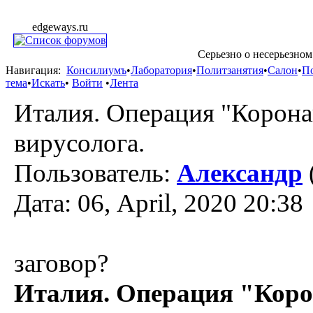
edgeways.ru
Серьезно о несерьезном
Навигация:
Консилиумъ
•
Лаборатория
•
Политзанятия
•
Салон
•
П
тема
•
Искать
•
Войти
•
Лента
Италия. Операция "Корона
вирусолога.
Пользователь:
Александр
Дата: 06, April, 2020 20:38
заговор?
Италия. Операция "Коро