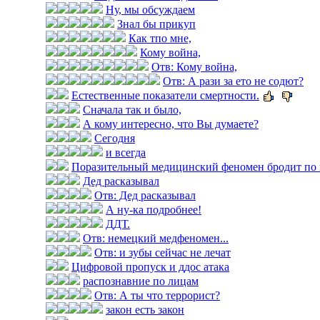
Ну, мы обсуждаем
Знал бы прикуп
Как тпо мне,
Кому война,
Отв: Кому война,
Отв: А рази за ето не содют?
Естественные показатели смертности.
Сначала так и было,
А кому интересно, что Вы думаете?
Сегодня
и всегда
Поразительный медицинский феномен бродит по 
Дед расказывал
Отв: Дед расказывал
А ну-ка подробнее!
ДДТ.
Отв: немецкий медфеномен...
Отв: и зубы сейчас не лечат
Цифровой пропуск и ддос атака
распознавние по лицам
Отв: А ты что террорист?
закон есть закон