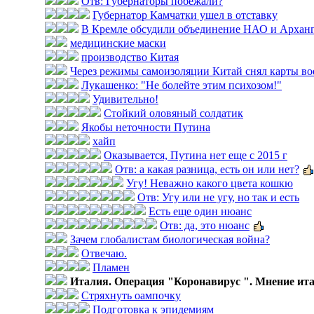
Отв: Губернаторы побежали?
Губернатор Камчатки ушел в отставку
В Кремле обсудили объединение НАО и Арханг
медицинские маски
производство Китая
Через режимы самоизоляции Китай снял карты во
Лукашенко: "Не болейте этим психозом!"
Удивительно!
Стойкий оловяный солдатик
Якобы неточности Путина
хайп
Оказывается, Путина нет еще с 2015 г
Отв: а какая разница, есть он или нет?
Угу! Неважно какого цвета кошкю
Отв: Угу или не угу, но так и есть
Есть еще один нюанс
Отв: да, это нюанс
Зачем глобалистам биологическая война?
Отвечаю.
Пламен
Италия. Операция "Коронавирус ". Мнение итал
Стряхнуть оампочку
Подготовка к эпидемиям