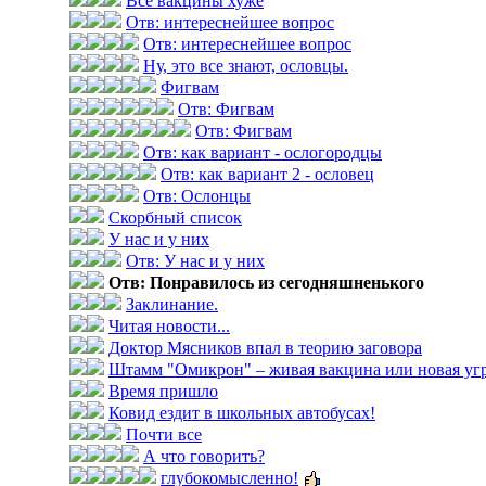
Все вакцины хуже
Отв: интереснейшее вопрос
Отв: интереснейшее вопрос
Ну, это все знают, ословцы.
Фигвам
Отв: Фигвам
Отв: Фигвам
Отв: как вариант - ослогородцы
Отв: как вариант 2 - ословец
Отв: Ослонцы
Скорбный список
У нас и у них
Отв: У нас и у них
Отв: Понравилось из сегодняшненького
Заклинание.
Читая новости...
Доктор Мясников впал в теорию заговора
Штамм "Омикрон" – живая вакцина или новая уг
Время пришло
Ковид ездит в школьных автобусах!
Почти все
А что говорить?
глубокомысленно!