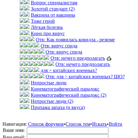
Вопрос специалистам
Золотой стандарт (2)
Вакцина от вакцины
Тоже герой
Лёгкая болезнь
Кино про вирус
Отв: Как появилась ковидла - резюме
Отв: вирус спида
Отв: вирус спида
Отв: нечего предполагать
Отв: нечего предполагать
для > китайских военных?
Отв: для > китайских военных? ШО?
Непростые люди
Кинематографический парадокс
Кинематографический парадокс (2)
Непростые люди (2)
Пропажа запаха (и вкуса)
Навигация:
Список форумов
•
Список тем
•
Искать
•
Войти
Ваше имя:
Ваш email: