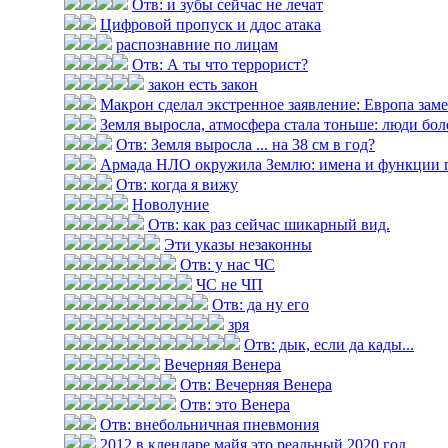
Отв: и зубы сейчас не лечат
Цифровой пропуск и ддос атака
распознавние по лицам
Отв: А ты что террорист?
закон есть закон
Макрон сделал экстренное заявление: Европа замер
Земля выросла, атмосфера стала тоньше: люди болею
Отв: Земля выросла ... на 38 см в год?
Армада НЛО окружила Землю: имена и функции 
Отв: когда я вижу
Новолуние
Отв: как раз сейчас шикарный вид.
Эти указы незаконны
Отв: у нас ЧС
ЧС не ЧП
Отв: да ну его
зря
Отв: дык, если да кады...
Вечерняя Венера
Отв: Вечерняя Венера
Отв: это Венера
Отв: внебольничная пневмония
2012 в клендаре майя это реальный 2020 год