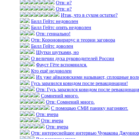
Отв: и?
Отв: и?
Итак, что в сухом остатке?
Билл Гейтс недоволен
Билл Гейтс опять недоволен
Отв: гениально!
Отв: Короновирирус и теории заговора
Билл Гейтс доволен
Шутки шутками, но
О величии духа руководителей России
Фауст Гёте вспомнился.
Кто ещё недоволен
Их уже айвазовскими называют, сплошные вол
Гусь заразился ковидом после ревакцинации!
Отв: Гусь заразился ковидом после ревакцинац
Сомнений много.
Отв: Сомнений много.
С помощью СМИ панику нагоняют.
Отв: вчера
Отв: вчера
Отв: вчера
Отв: интереснейшее интервью Чумакова Джуниор н