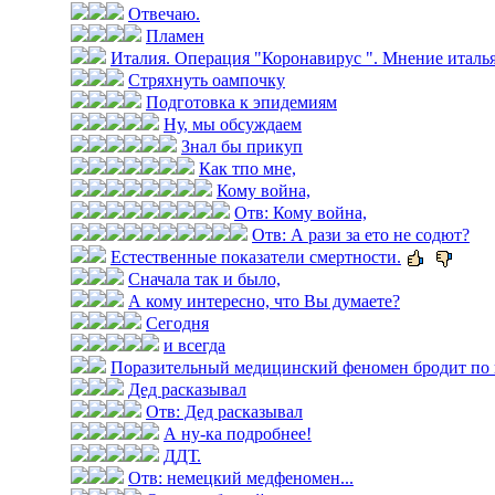
Отвечаю.
Пламен
Италия. Операция "Коронавирус ". Мнение итальян
Стряхнуть оампочку
Подготовка к эпидемиям
Ну, мы обсуждаем
Знал бы прикуп
Как тпо мне,
Кому война,
Отв: Кому война,
Отв: А рази за ето не содют?
Естественные показатели смертности.
Сначала так и было,
А кому интересно, что Вы думаете?
Сегодня
и всегда
Поразительный медицинский феномен бродит по 
Дед расказывал
Отв: Дед расказывал
А ну-ка подробнее!
ДДТ.
Отв: немецкий медфеномен...