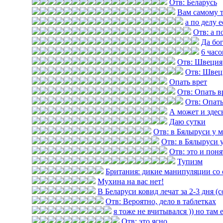
Отв: Беларусь
Вам самому 
а по делу е
Отв: а п
Да бог
6 часо
Отв: Швеция
Отв: Швец
Опать врет
Отв: Опать в
Отв: Опать
А может и здес
Даю сутки
Отв: в Бялыруси у 
Отв: в Бялыруси 
Отв: это и пон
Тупизм
Британия: дикие манипуляции со 
Мухина на вас нет!
В Беларуси ковид лечат за 2-3 дня (
Отв: Вероятно, дело в таблетках
я тоже не вчитывался )) но там 
Отв: это ясно