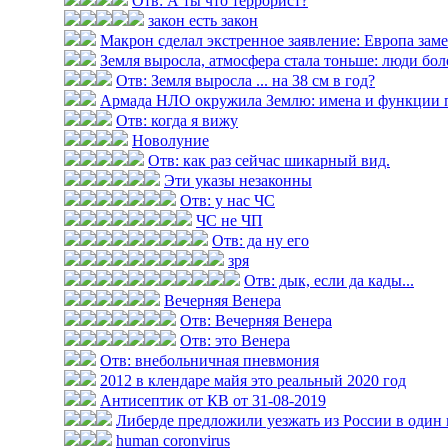
Отв: А ты что террорист?
закон есть закон
Макрон сделал экстренное заявление: Европа замер
Земля выросла, атмосфера стала тоньше: люди болею
Отв: Земля выросла ... на 38 см в год?
Армада НЛО окружила Землю: имена и функции 
Отв: когда я вижу
Новолуние
Отв: как раз сейчас шикарный вид.
Эти указы незаконны
Отв: у нас ЧС
ЧС не ЧП
Отв: да ну его
зря
Отв: дык, если да кады...
Вечерняя Венера
Отв: Вечерняя Венера
Отв: это Венера
Отв: внебольничная пневмония
2012 в клендаре майя это реальный 2020 год
Антисептик от КВ от 31-08-2019
Либерде предложили уезжать из России в один
human coronvirus