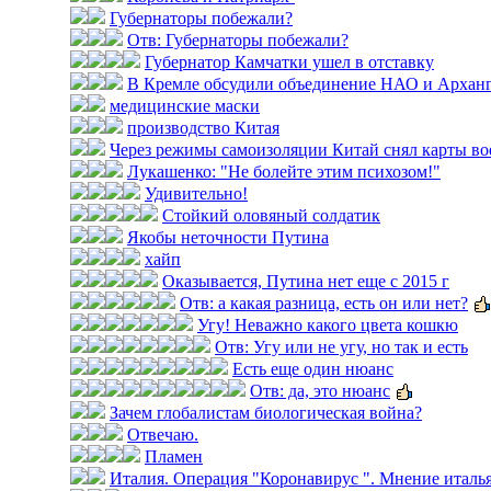
Губернаторы побежали?
Отв: Губернаторы побежали?
Губернатор Камчатки ушел в отставку
В Кремле обсудили объединение НАО и Арханг
медицинские маски
производство Китая
Через режимы самоизоляции Китай снял карты во
Лукашенко: "Не болейте этим психозом!"
Удивительно!
Стойкий оловяный солдатик
Якобы неточности Путина
хайп
Оказывается, Путина нет еще с 2015 г
Отв: а какая разница, есть он или нет?
Угу! Неважно какого цвета кошкю
Отв: Угу или не угу, но так и есть
Есть еще один нюанс
Отв: да, это нюанс
Зачем глобалистам биологическая война?
Отвечаю.
Пламен
Италия. Операция "Коронавирус ". Мнение итальян