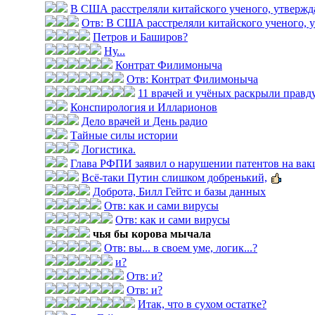
В США расстреляли китайского ученого, утвержда
Отв: В США расстреляли китайского ученого, у
Петров и Баширов?
Ну...
Контрат Филимоныча
Отв: Контрат Филимоныча
11 врачей и учёных раскрыли правду 
Конспирология и Илларионов
Дело врачей и День радио
Тайные силы истории
Логистика.
Глава РФПИ заявил о нарушении патентов на вак
Всё-таки Путин слишком добренький,
Доброта, Билл Гейтс и базы данных
Отв: как и сами вирусы
Отв: как и сами вирусы
чья бы корова мычала
Отв: вы... в своем уме, логик...?
и?
Отв: и?
Отв: и?
Итак, что в сухом остатке?