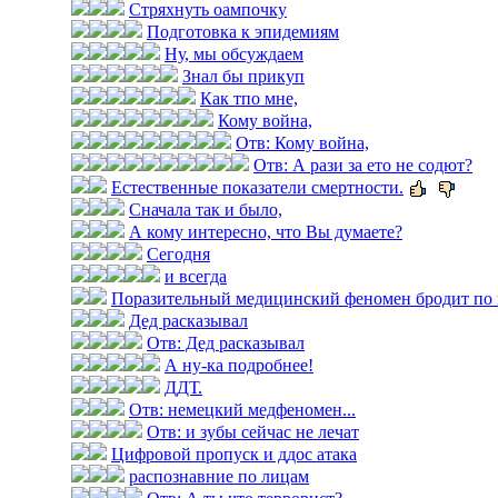
Стряхнуть оампочку
Подготовка к эпидемиям
Ну, мы обсуждаем
Знал бы прикуп
Как тпо мне,
Кому война,
Отв: Кому война,
Отв: А рази за ето не содют?
Естественные показатели смертности.
Сначала так и было,
А кому интересно, что Вы думаете?
Сегодня
и всегда
Поразительный медицинский феномен бродит по 
Дед расказывал
Отв: Дед расказывал
А ну-ка подробнее!
ДДТ.
Отв: немецкий медфеномен...
Отв: и зубы сейчас не лечат
Цифровой пропуск и ддос атака
распознавние по лицам