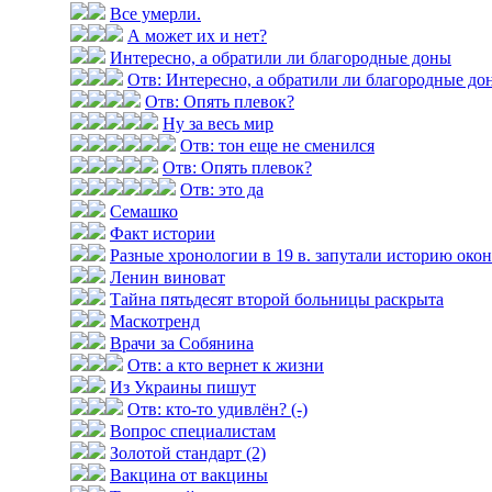
Все умерли.
А может их и нет?
Интересно, а обратили ли благородные доны
Отв: Интересно, а обратили ли благородные до
Отв: Опять плевок?
Ну за весь мир
Отв: тон еще не сменился
Отв: Опять плевок?
Отв: это да
Семашко
Факт истории
Разные хронологии в 19 в. запутали историю оконч
Ленин виноват
Тайна пятьдесят второй больницы раскрыта
Маскотренд
Врачи за Собянина
Отв: а кто вернет к жизни
Из Украины пишут
Отв: кто-то удивлён? (-)
Вопрос специалистам
Золотой стандарт (2)
Вакцина от вакцины