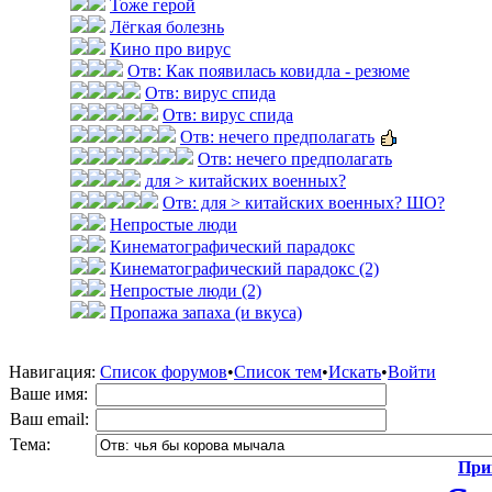
Тоже герой
Лёгкая болезнь
Кино про вирус
Отв: Как появилась ковидла - резюме
Отв: вирус спида
Отв: вирус спида
Отв: нечего предполагать
Отв: нечего предполагать
для > китайских военных?
Отв: для > китайских военных? ШО?
Непростые люди
Кинематографический парадокс
Кинематографический парадокс (2)
Непростые люди (2)
Пропажа запаха (и вкуса)
Навигация:
Список форумов
•
Список тем
•
Искать
•
Войти
Ваше имя:
Ваш email:
Тема:
Прик