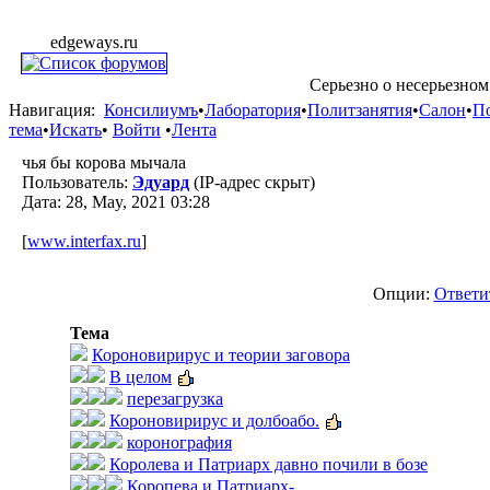
edgeways.ru
Серьезно о несерьезном
Навигация:
Консилиумъ
•
Лаборатория
•
Политзанятия
•
Салон
•
П
тема
•
Искать
•
Войти
•
Лента
чья бы корова мычала
Пользователь:
Эдуард
(IP-адрес скрыт)
Дата: 28, May, 2021 03:28
[
www.interfax.ru
]
Опции:
Ответи
Тема
Короновирирус и теории заговора
В целом
перезагрузка
Короновирирус и долбоабо.
коронография
Королева и Патриарх давно почили в бозе
Коропева и Патриарх-