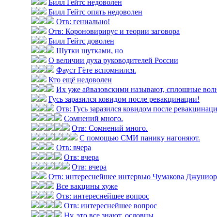
Билл Гейтс недоволен
Билл Гейтс опять недоволен
Отв: гениально!
Отв: Короновирирус и теории заговора
Билл Гейтс доволен
Шутки шутками, но
О величии духа руководителей России
Фауст Гёте вспомнился.
Кто ещё недоволен
Их уже айвазовскими называют, сплошные вол
Гусь заразился ковидом после ревакцинации!
Отв: Гусь заразился ковидом после ревакцинац
Сомнений много.
Отв: Сомнений много.
С помощью СМИ панику нагоняют.
Отв: вчера
Отв: вчера
Отв: вчера
Отв: интереснейшее интервью Чумакова Джуниор н
Все вакцины хуже
Отв: интереснейшее вопрос
Отв: интереснейшее вопрос
Ну, это все знают, ословцы.