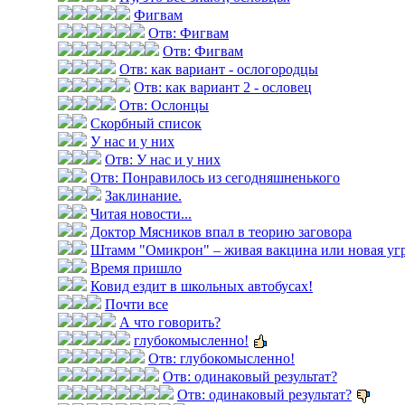
Фигвам
Отв: Фигвам
Отв: Фигвам
Отв: как вариант - ослогородцы
Отв: как вариант 2 - ословец
Отв: Ослонцы
Скорбный список
У нас и у них
Отв: У нас и у них
Отв: Понравилось из сегодняшненького
Заклинание.
Читая новости...
Доктор Мясников впал в теорию заговора
Штамм "Омикрон" – живая вакцина или новая уг
Время пришло
Ковид ездит в школьных автобусах!
Почти все
А что говорить?
глубокомысленно!
Отв: глубокомысленно!
Отв: одинаковый результат?
Отв: одинаковый результат?