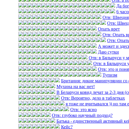
Отв: а п
Да бог
6 часо
Отв: Швеция
Отв: Швец
Опать врет
Отв: Опать в
Отв: Опать
А может и здес
Даю сутки
Отв: в Бялыруси у 
Отв: в Бялыруси 
Отв: это и пон
Тупизм
Британия: дикие манипуляции со 
Мухина на вас нет!
В Беларуси ковид лечат за 2-3 дня (
Отв: Вероятно, дело в таблетках
я тоже не вчитывался )) но там 
Отв: это ясно
Отв: глубоко научный подход?
Батька - единственный активный ке
Кейс?