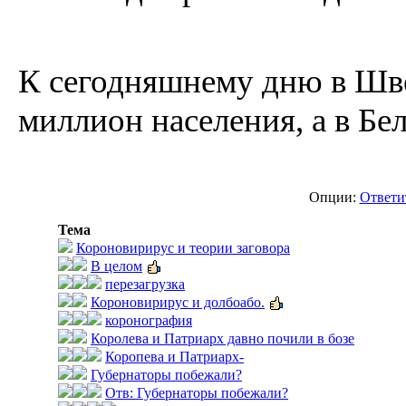
К сегодняшнему дню в Шв
миллион населения, а в Бе
Опции:
Ответи
Тема
Короновирирус и теории заговора
В целом
перезагрузка
Короновирирус и долбоабо.
коронография
Королева и Патриарх давно почили в бозе
Коропева и Патриарх-
Губернаторы побежали?
Отв: Губернаторы побежали?