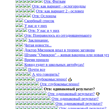
Отв: Фигвам
Отв: как вариант - ослогородцы
Отв: как вариант 2 - ословец
Отв: Ослонцы
Скорбный список
У нас и у них
Отв: У нас и у них
Отв: Понравилось из сегодняшненького
Заклинание.
Читая новости...
Доктор Мясников впал в теорию заговора
Штамм "Омикрон" – живая вакцина или новая уг
Время пришло
Ковид ездит в школьных автобусах!
Почти все
А что говорить?
глубокомысленно!
Отв: глубокомысленно!
Отв: одинаковый результат?
Отв: одинаковый результат?
Отв: одинаковый результат?
Отв: одинаковый результат?
Отв: одинаковый результат?