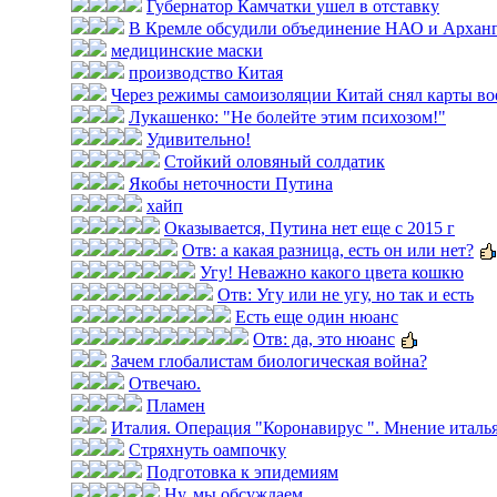
Губернатор Камчатки ушел в отставку
В Кремле обсудили объединение НАО и Арханг
медицинские маски
производство Китая
Через режимы самоизоляции Китай снял карты во
Лукашенко: "Не болейте этим психозом!"
Удивительно!
Стойкий оловяный солдатик
Якобы неточности Путина
хайп
Оказывается, Путина нет еще с 2015 г
Отв: а какая разница, есть он или нет?
Угу! Неважно какого цвета кошкю
Отв: Угу или не угу, но так и есть
Есть еще один нюанс
Отв: да, это нюанс
Зачем глобалистам биологическая война?
Отвечаю.
Пламен
Италия. Операция "Коронавирус ". Мнение итальян
Стряхнуть оампочку
Подготовка к эпидемиям
Ну, мы обсуждаем