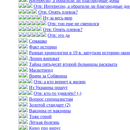
Интересно, а обратили ли благородные доны
Отв: Интересно, а обратили ли благородные до
Отв: Опять плевок?
Ну за весь мир
Отв: тон еще не сменился
Отв: Опять плевок?
Отв: это да
Семашко
Факт истории
Разные хронологии в 19 в. запутали историю оконч
Ленин виноват
Тайна пятьдесят второй больницы раскрыта
Маскотренд
Врачи за Собянина
Отв: а кто вернет к жизни
Из Украины пишут
Отв: кто-то удивлён? (-)
Вопрос специалистам
Золотой стандарт (2)
Вакцина от вакцины
Тоже герой
Лёгкая болезнь
Кино про вирус