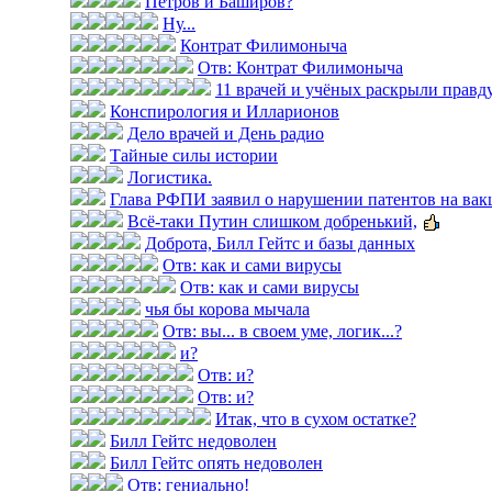
Петров и Баширов?
Ну...
Контрат Филимоныча
Отв: Контрат Филимоныча
11 врачей и учёных раскрыли правду 
Конспирология и Илларионов
Дело врачей и День радио
Тайные силы истории
Логистика.
Глава РФПИ заявил о нарушении патентов на вак
Всё-таки Путин слишком добренький,
Доброта, Билл Гейтс и базы данных
Отв: как и сами вирусы
Отв: как и сами вирусы
чья бы корова мычала
Отв: вы... в своем уме, логик...?
и?
Отв: и?
Отв: и?
Итак, что в сухом остатке?
Билл Гейтс недоволен
Билл Гейтс опять недоволен
Отв: гениально!