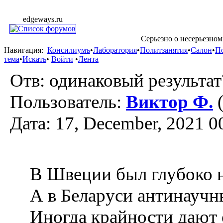
edgeways.ru
Серьезно о несерьезном
Навигация:
Консилиумъ
•
Лаборатория
•
Политзанятия
•
Салон
•
П
тема
•
Искать
•
Войти
•
Лента
Отв: одинаковый результат
Пользователь:
Виктор Ф.
(
Дата: 17, December, 2021 0
В Швеции был глубоко 
А в Беларуси антинаучн
Иногда крайности дают 