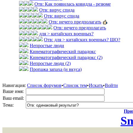
Отв: Как появилась ковидла - резюме
Отв: вирус спида
Отв: вирус спида
Отв: нечего предполагать
Отв: нечего предполагать
для > китайских военных?
Отв: для > китайских военных? ШО?
Непростые люди
Кинематографический парадокс
Кинематографический парадокс (2)
Непростые люди (2)
Пропажа запаха (и вкуса)
Навигация:
Список форумов
•
Список тем
•
Искать
•
Войти
Ваше имя:
Ваш email:
Тема:
Прик
Sm