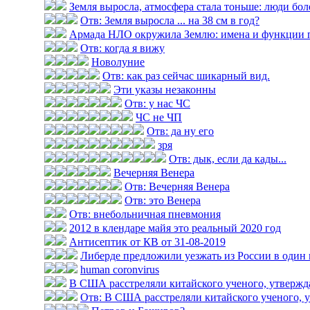
Земля выросла, атмосфера стала тоньше: люди болею
Отв: Земля выросла ... на 38 см в год?
Армада НЛО окружила Землю: имена и функции 
Отв: когда я вижу
Новолуние
Отв: как раз сейчас шикарный вид.
Эти указы незаконны
Отв: у нас ЧС
ЧС не ЧП
Отв: да ну его
зря
Отв: дык, если да кады...
Вечерняя Венера
Отв: Вечерняя Венера
Отв: это Венера
Отв: внебольничная пневмония
2012 в клендаре майя это реальный 2020 год
Антисептик от КВ от 31-08-2019
Либерде предложили уезжать из России в один
human coronvirus
В США расстреляли китайского ученого, утвержда
Отв: В США расстреляли китайского ученого, у