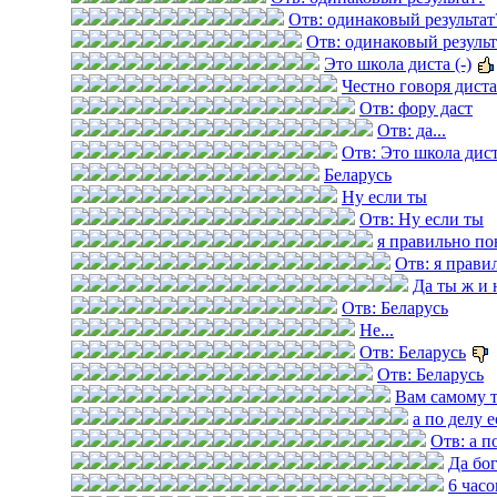
Отв: одинаковый результат
Отв: одинаковый результ
Это школа диста (-)
Честно говоря дист
Отв: фору даст
Отв: да...
Отв: Это школа диста
Беларусь
Ну если ты
Отв: Ну если ты
я правильно по
Отв: я прави
Да ты ж и 
Отв: Беларусь
Не...
Отв: Беларусь
Отв: Беларусь
Вам самому 
а по делу е
Отв: а п
Да бог
6 часо