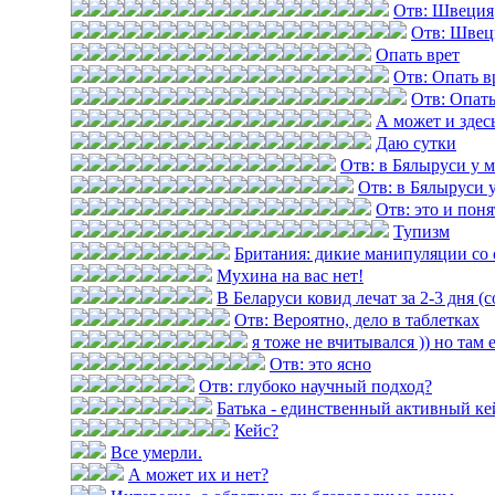
Отв: Швеция
Отв: Швец
Опать врет
Отв: Опать в
Отв: Опать
А может и здес
Даю сутки
Отв: в Бялыруси у 
Отв: в Бялыруси 
Отв: это и пон
Тупизм
Британия: дикие манипуляции со 
Мухина на вас нет!
В Беларуси ковид лечат за 2-3 дня (
Отв: Вероятно, дело в таблетках
я тоже не вчитывался )) но там 
Отв: это ясно
Отв: глубоко научный подход?
Батька - единственный активный ке
Кейс?
Все умерли.
А может их и нет?