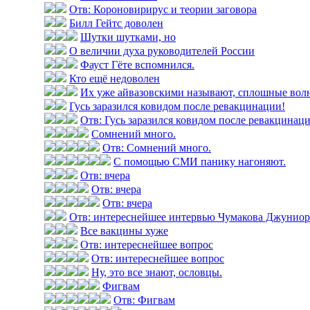
Отв: Короновирирус и теории заговора
Билл Гейтс доволен
Шутки шутками, но
О величии духа руководителей России
Фауст Гёте вспомнился.
Кто ещё недоволен
Их уже айвазовскими называют, сплошные вол
Гусь заразился ковидом после ревакцинации!
Отв: Гусь заразился ковидом после ревакцинац
Сомнений много.
Отв: Сомнений много.
С помощью СМИ панику нагоняют.
Отв: вчера
Отв: вчера
Отв: вчера
Отв: интереснейшее интервью Чумакова Джуниор н
Все вакцины хуже
Отв: интереснейшее вопрос
Отв: интереснейшее вопрос
Ну, это все знают, ословцы.
Фигвам
Отв: Фигвам