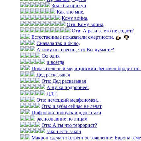
Знал бы прикуп
Как тпо мне,
Кому война,
Отв: Кому война,
Отв: А рази за ето не содют?
Естественные показатели смертности.
Сначала так и было,
А кому интересно, что Вы думаете?
Сегодня
и всегда
Поразительный медицинский феномен бродит по 
Дед расказывал
Отв: Дед расказывал
А ну-ка подробнее!
ДДТ.
Отв: немецкий медфеномен...
Отв: и зубы сейчас не лечат
Цифровой пропуск и ддос атака
распознавние по лицам
Отв: А ты что террорист?
закон есть закон
Макрон сделал экстренное заявление: Европа замер