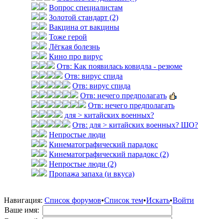
Вопрос специалистам
Золотой стандарт (2)
Вакцина от вакцины
Тоже герой
Лёгкая болезнь
Кино про вирус
Отв: Как появилась ковидла - резюме
Отв: вирус спида
Отв: вирус спида
Отв: нечего предполагать
Отв: нечего предполагать
для > китайских военных?
Отв: для > китайских военных? ШО?
Непростые люди
Кинематографический парадокс
Кинематографический парадокс (2)
Непростые люди (2)
Пропажа запаха (и вкуса)
Навигация:
Список форумов
•
Список тем
•
Искать
•
Войти
Ваше имя: