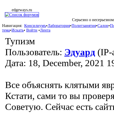
edgeways.ru
Серьезно о несерьезном
Навигация:
Консилиумъ
•
Лаборатория
•
Политзанятия
•
Салон
•
П
тема
•
Искать
•
Войти
•
Лента
Тупизм
Пользователь:
Эдуард
(IP-
Дата: 18, December, 2021 1
Все объяснять клятыми яв
Кстати, сами то вы провер
Советую. Сейчас есть са