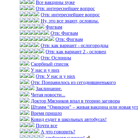
Все вакцины хуже
Отв: интереснейшее вопрос
Отв: интереснейшее вопрос
Ну, это все знают, ословцы.
Фигвам
Отв: Фигвам
Отв: Фигвам
Отв: как вариант - ослогородцы
Отв: как вариант 2 - ословец
Отв: Ослонцы
Скорбный список
У нас и у них
Отв: У нас и у них
Отв: Понравилось из сегодняшненького
Заклинание.
Читая новости...
Доктор Мясников впал в теорию заговора
Штамм "Омикрон" – живая вакцина или новая уг
Время пришло
Ковид ездит в школьных автобусах!
Почти все
А что говорить?
глубокомысленно!