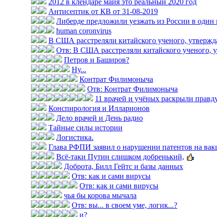
2012 в клендаре майя это реальный 2020 год
Антисептик от КВ от 31-08-2019
Либерде предложили уезжать из России в один
human coronvirus
В США расстреляли китайского ученого, утвержда
Отв: В США расстреляли китайского ученого, у
Петров и Баширов?
Ну...
Контрат Филимоныча
Отв: Контрат Филимоныча
11 врачей и учёных раскрыли правду 
Конспирология и Илларионов
Дело врачей и День радио
Тайные силы истории
Логистика.
Глава РФПИ заявил о нарушении патентов на вак
Всё-таки Путин слишком добренький,
Доброта, Билл Гейтс и базы данных
Отв: как и сами вирусы
Отв: как и сами вирусы
чья бы корова мычала
Отв: вы... в своем уме, логик...?
и?