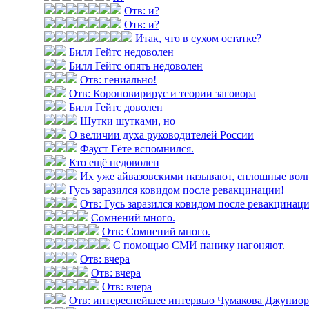
Отв: и?
Отв: и?
Итак, что в сухом остатке?
Билл Гейтс недоволен
Билл Гейтс опять недоволен
Отв: гениально!
Отв: Короновирирус и теории заговора
Билл Гейтс доволен
Шутки шутками, но
О величии духа руководителей России
Фауст Гёте вспомнился.
Кто ещё недоволен
Их уже айвазовскими называют, сплошные вол
Гусь заразился ковидом после ревакцинации!
Отв: Гусь заразился ковидом после ревакцинац
Сомнений много.
Отв: Сомнений много.
С помощью СМИ панику нагоняют.
Отв: вчера
Отв: вчера
Отв: вчера
Отв: интереснейшее интервью Чумакова Джуниор н