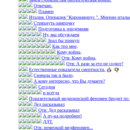
Отвечаю.
Пламен
Италия. Операция "Коронавирус ". Мнение итальян
Стряхнуть оампочку
Подготовка к эпидемиям
Ну, мы обсуждаем
Знал бы прикуп
Как тпо мне,
Кому война,
Отв: Кому война,
Отв: А рази за ето не содют?
Естественные показатели смертности.
Сначала так и было,
А кому интересно, что Вы думаете?
Сегодня
и всегда
Поразительный медицинский феномен бродит по 
Дед расказывал
Отв: Дед расказывал
А ну-ка подробнее!
ДДТ.
Отв: немецкий медфеномен...