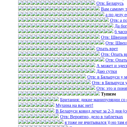
Отв: Беларусь
Вам самому 
а по делу е
Отв: а п
Да бог
6 часо
Отв: Швеция
Отв: Швец
Опать врет
Отв: Опать в
Отв: Опать
А может и здес
Даю сутки
Отв: в Бялыруси у 
Отв: в Бялыруси 
Отв: это и пон
Тупизм
Британия: дикие манипуляции со 
Мухина на вас нет!
В Беларуси ковид лечат за 2-3 дня (
Отв: Вероятно, дело в таблетках
я тоже не вчитывался )) но там 