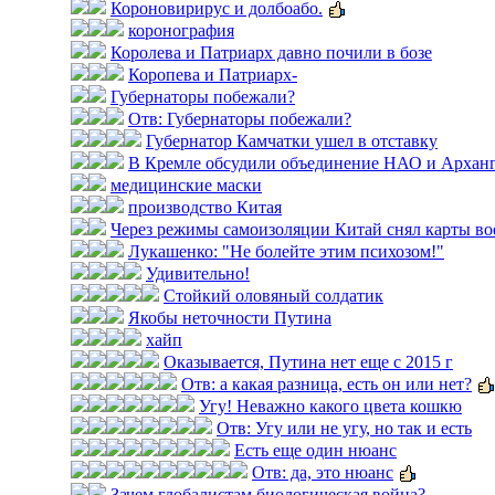
Короновирирус и долбоабо.
коронография
Королева и Патриарх давно почили в бозе
Коропева и Патриарх-
Губернаторы побежали?
Отв: Губернаторы побежали?
Губернатор Камчатки ушел в отставку
В Кремле обсудили объединение НАО и Арханг
медицинские маски
производство Китая
Через режимы самоизоляции Китай снял карты во
Лукашенко: "Не болейте этим психозом!"
Удивительно!
Стойкий оловяный солдатик
Якобы неточности Путина
хайп
Оказывается, Путина нет еще с 2015 г
Отв: а какая разница, есть он или нет?
Угу! Неважно какого цвета кошкю
Отв: Угу или не угу, но так и есть
Есть еще один нюанс
Отв: да, это нюанс
Зачем глобалистам биологическая война?