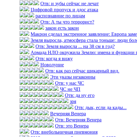
Отв: и зубы сейчас не лечат
Цифровой пропуск и ддос атака
распознавние по лицам
Отв: А ты что террорист?
закон есть закон
Макрон сделал экстренное заявление: Европа замер
Земля выросла, атмосфера стала тоньше: люди болею
Отв: Земля выросла ... на 38 см в год?
Армада НЛО окружила Землю: имена и функции 
Отв: когда я вижу
Новолуние
Отв: как раз сейчас шикарный вид.
Эти указы незаконны
Отв: у нас ЧС
ЧС не ЧП
Отв: да ну его
зря
Отв: дык, если да кады...
Вечерняя Венера
Отв: Вечерняя Венера
Отв: это Венера
Отв: внебольничная пневмония