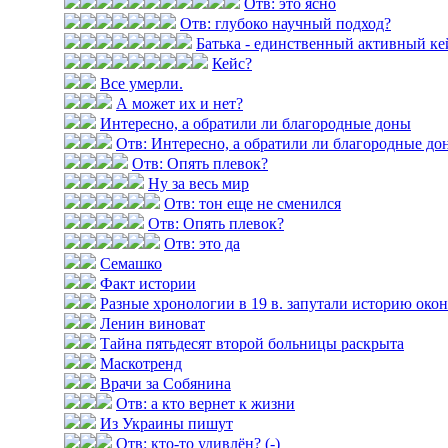
Отв: это ясно
Отв: глубоко научный подход?
Батька - единственный активный ке
Кейс?
Все умерли.
А может их и нет?
Интересно, а обратили ли благородные доны
Отв: Интересно, а обратили ли благородные до
Отв: Опять плевок?
Ну за весь мир
Отв: тон еще не сменился
Отв: Опять плевок?
Отв: это да
Семашко
Факт истории
Разные хронологии в 19 в. запутали историю оконч
Ленин виноват
Тайна пятьдесят второй больницы раскрыта
Маскотренд
Врачи за Собянина
Отв: а кто вернет к жизни
Из Украины пишут
Отв: кто-то удивлён? (-)