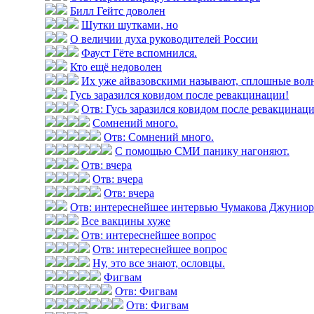
Билл Гейтс доволен
Шутки шутками, но
О величии духа руководителей России
Фауст Гёте вспомнился.
Кто ещё недоволен
Их уже айвазовскими называют, сплошные вол
Гусь заразился ковидом после ревакцинации!
Отв: Гусь заразился ковидом после ревакцинац
Сомнений много.
Отв: Сомнений много.
С помощью СМИ панику нагоняют.
Отв: вчера
Отв: вчера
Отв: вчера
Отв: интереснейшее интервью Чумакова Джуниор н
Все вакцины хуже
Отв: интереснейшее вопрос
Отв: интереснейшее вопрос
Ну, это все знают, ословцы.
Фигвам
Отв: Фигвам
Отв: Фигвам