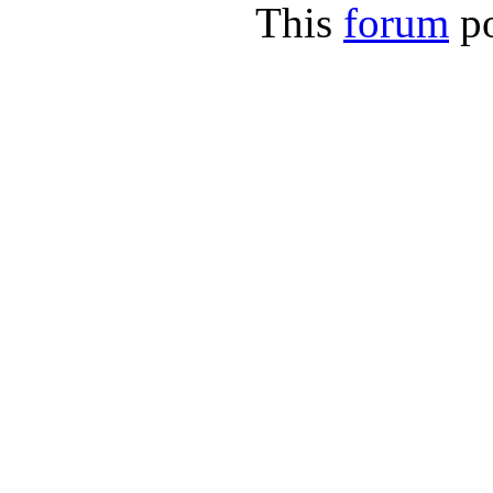
This
forum
p