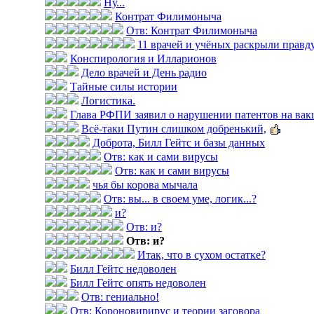
Ну...
Контрат Филимоныча
Отв: Контрат Филимоныча
11 врачей и учёных раскрыли правду 
Конспирология и Илларионов
Дело врачей и День радио
Тайные силы истории
Логистика.
Глава РФПИ заявил о нарушении патентов на вак
Всё-таки Путин слишком добренький,
Доброта, Билл Гейтс и базы данных
Отв: как и сами вирусы
Отв: как и сами вирусы
чья бы корова мычала
Отв: вы... в своем уме, логик...?
и?
Отв: и?
Отв: и?
Итак, что в сухом остатке?
Билл Гейтс недоволен
Билл Гейтс опять недоволен
Отв: гениально!
Отв: Короновирирус и теории заговора