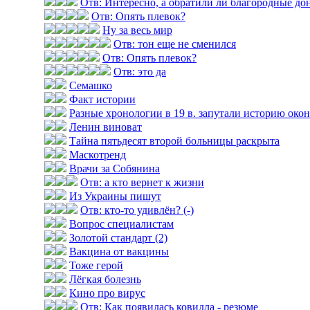
Отв: Интересно, а обратили ли благородные до
Отв: Опять плевок?
Ну за весь мир
Отв: тон еще не сменился
Отв: Опять плевок?
Отв: это да
Семашко
Факт истории
Разные хронологии в 19 в. запутали историю оконч
Ленин виноват
Тайна пятьдесят второй больницы раскрыта
Маскотренд
Врачи за Собянина
Отв: а кто вернет к жизни
Из Украины пишут
Отв: кто-то удивлён? (-)
Вопрос специалистам
Золотой стандарт (2)
Вакцина от вакцины
Тоже герой
Лёгкая болезнь
Кино про вирус
Отв: Как появилась ковидла - резюме