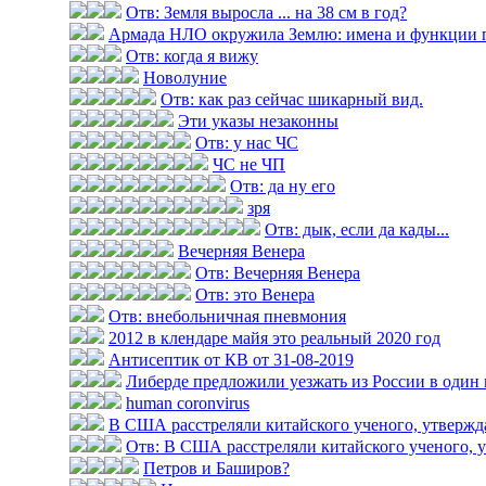
Отв: Земля выросла ... на 38 см в год?
Армада НЛО окружила Землю: имена и функции 
Отв: когда я вижу
Новолуние
Отв: как раз сейчас шикарный вид.
Эти указы незаконны
Отв: у нас ЧС
ЧС не ЧП
Отв: да ну его
зря
Отв: дык, если да кады...
Вечерняя Венера
Отв: Вечерняя Венера
Отв: это Венера
Отв: внебольничная пневмония
2012 в клендаре майя это реальный 2020 год
Антисептик от КВ от 31-08-2019
Либерде предложили уезжать из России в один
human coronvirus
В США расстреляли китайского ученого, утвержда
Отв: В США расстреляли китайского ученого, у
Петров и Баширов?