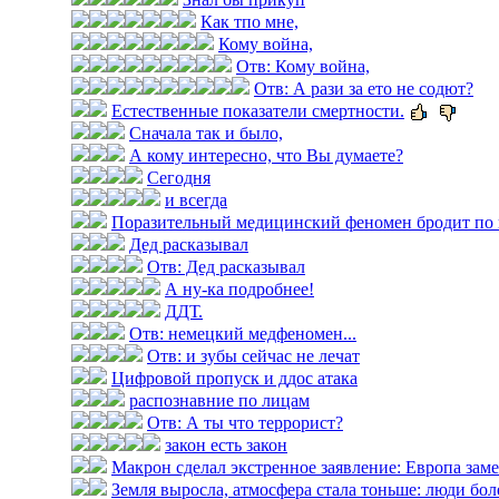
Как тпо мне,
Кому война,
Отв: Кому война,
Отв: А рази за ето не содют?
Естественные показатели смертности.
Сначала так и было,
А кому интересно, что Вы думаете?
Сегодня
и всегда
Поразительный медицинский феномен бродит по 
Дед расказывал
Отв: Дед расказывал
А ну-ка подробнее!
ДДТ.
Отв: немецкий медфеномен...
Отв: и зубы сейчас не лечат
Цифровой пропуск и ддос атака
распознавние по лицам
Отв: А ты что террорист?
закон есть закон
Макрон сделал экстренное заявление: Европа замер
Земля выросла, атмосфера стала тоньше: люди болею