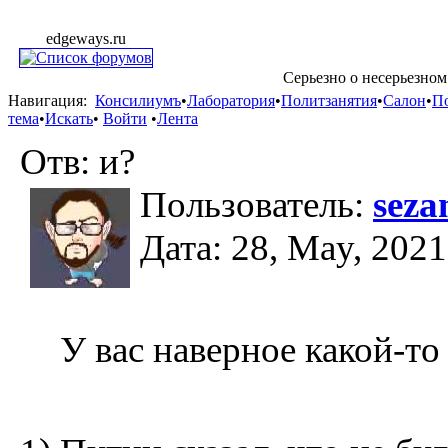
edgeways.ru
Серьезно о несерьезном
Навигация:
Консилиумъ
•
Лаборатория
•
Политзанятия
•
Салон
•
П
тема
•
Искать
•
Войти
•
Лента
Отв: и?
Пользователь:
sez
Дата: 28, May, 2021
У вас наверное какой-т