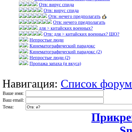
Отв: вирус спида
Отв: вирус спида
Отв: нечего предполагать
Отв: нечего предполагать
для > китайских военных?
Отв: для > китайских военных? ШО?
Непростые люди
Кинематографический парадокс
Кинематографический парадокс (2)
Непростые люди (2)
Пропажа запаха (и вкуса)
Навигация:
Список форум
Ваше имя:
Ваш email:
Тема:
Прикреп
Sm