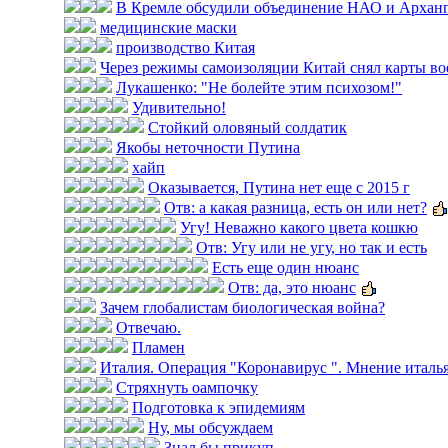
В Кремле обсудили объединение НАО и Арханг
медицинские маски
производство Китая
Через режимы самоизоляции Китай снял карты во
Лукашенко: "Не болейте этим психозом!"
Удивительно!
Стойкий оловяный солдатик
Якобы неточности Путина
хайп
Оказывается, Путина нет еще с 2015 г
Отв: а какая разница, есть он или нет?
Угу! Неважно какого цвета кошкю
Отв: Угу или не угу, но так и есть
Есть еще один нюанс
Отв: да, это нюанс
Зачем глобалистам биологическая война?
Отвечаю.
Пламен
Италия. Операция "Коронавирус ". Мнение итальян
Стряхнуть оампочку
Подготовка к эпидемиям
Ну, мы обсуждаем
Знал бы прикуп