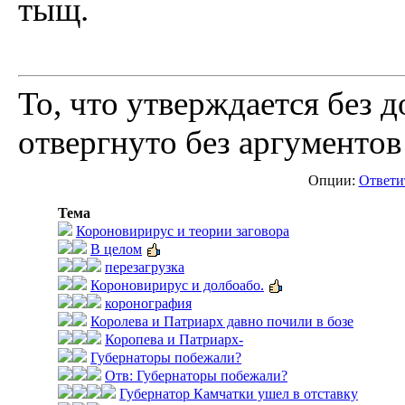
тыщ.
То, что утверждается без д
отвергнуто без аргументов
Опции:
Ответи
Тема
Короновирирус и теории заговора
В целом
перезагрузка
Короновирирус и долбоабо.
коронография
Королева и Патриарх давно почили в бозе
Коропева и Патриарх-
Губернаторы побежали?
Отв: Губернаторы побежали?
Губернатор Камчатки ушел в отставку