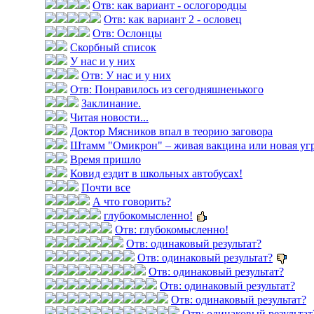
Отв: как вариант - ослогородцы
Отв: как вариант 2 - ословец
Отв: Ослонцы
Скорбный список
У нас и у них
Отв: У нас и у них
Отв: Понравилось из сегодняшненького
Заклинание.
Читая новости...
Доктор Мясников впал в теорию заговора
Штамм "Омикрон" – живая вакцина или новая уг
Время пришло
Ковид ездит в школьных автобусах!
Почти все
А что говорить?
глубокомысленно!
Отв: глубокомысленно!
Отв: одинаковый результат?
Отв: одинаковый результат?
Отв: одинаковый результат?
Отв: одинаковый результат?
Отв: одинаковый результат?
Отв: одинаковый результат