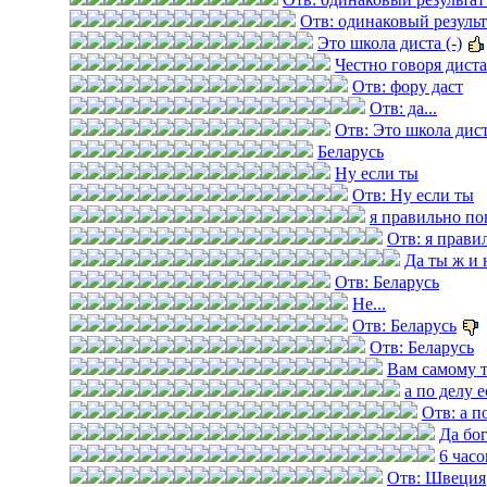
Отв: одинаковый результ
Это школа диста (-)
Честно говоря дист
Отв: фору даст
Отв: да...
Отв: Это школа диста
Беларусь
Ну если ты
Отв: Ну если ты
я правильно по
Отв: я прави
Да ты ж и 
Отв: Беларусь
Не...
Отв: Беларусь
Отв: Беларусь
Вам самому 
а по делу е
Отв: а п
Да бог
6 часо
Отв: Швеция