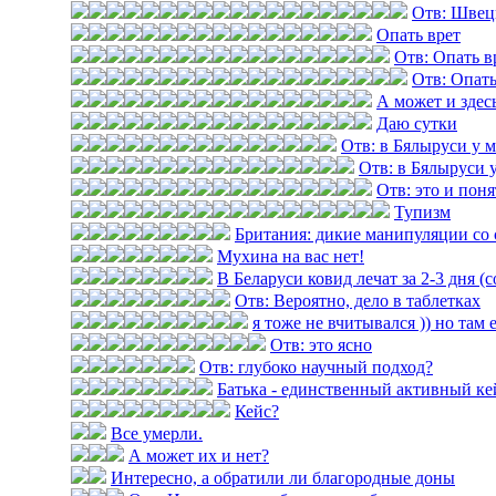
Отв: Швец
Опать врет
Отв: Опать в
Отв: Опать
А может и здес
Даю сутки
Отв: в Бялыруси у 
Отв: в Бялыруси 
Отв: это и пон
Тупизм
Британия: дикие манипуляции со 
Мухина на вас нет!
В Беларуси ковид лечат за 2-3 дня (
Отв: Вероятно, дело в таблетках
я тоже не вчитывался )) но там 
Отв: это ясно
Отв: глубоко научный подход?
Батька - единственный активный ке
Кейс?
Все умерли.
А может их и нет?
Интересно, а обратили ли благородные доны