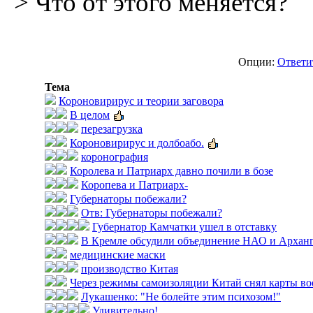
> Что от этого меняется?
Опции:
Ответи
Тема
Короновирирус и теории заговора
В целом
перезагрузка
Короновирирус и долбоабо.
коронография
Королева и Патриарх давно почили в бозе
Коропева и Патриарх-
Губернаторы побежали?
Отв: Губернаторы побежали?
Губернатор Камчатки ушел в отставку
В Кремле обсудили объединение НАО и Арханг
медицинские маски
производство Китая
Через режимы самоизоляции Китай снял карты во
Лукашенко: "Не болейте этим психозом!"
Удивительно!