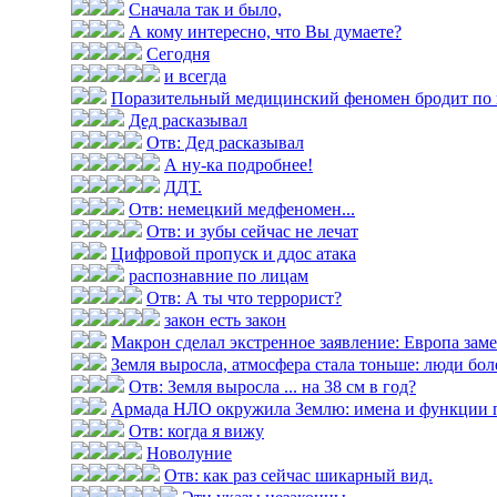
Сначала так и было,
А кому интересно, что Вы думаете?
Сегодня
и всегда
Поразительный медицинский феномен бродит по 
Дед расказывал
Отв: Дед расказывал
А ну-ка подробнее!
ДДТ.
Отв: немецкий медфеномен...
Отв: и зубы сейчас не лечат
Цифровой пропуск и ддос атака
распознавние по лицам
Отв: А ты что террорист?
закон есть закон
Макрон сделал экстренное заявление: Европа замер
Земля выросла, атмосфера стала тоньше: люди болею
Отв: Земля выросла ... на 38 см в год?
Армада НЛО окружила Землю: имена и функции 
Отв: когда я вижу
Новолуние
Отв: как раз сейчас шикарный вид.