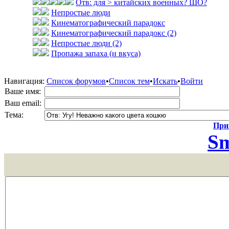
Отв: для > китайских военных? ШО?
Непростые люди
Кинематографический парадокс
Кинематографический парадокс (2)
Непростые люди (2)
Пропажа запаха (и вкуса)
Навигация:
Список форумов
•
Список тем
•
Искать
•
Войти
Ваше имя:
Ваш email:
Тема:
Прик
Sm