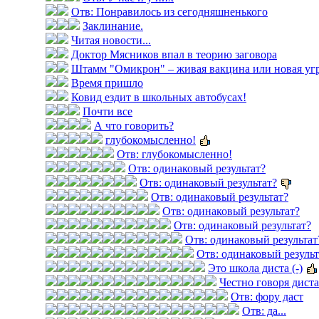
Отв: Понравилось из сегодняшненького
Заклинание.
Читая новости...
Доктор Мясников впал в теорию заговора
Штамм "Омикрон" – живая вакцина или новая уг
Время пришло
Ковид ездит в школьных автобусах!
Почти все
А что говорить?
глубокомысленно!
Отв: глубокомысленно!
Отв: одинаковый результат?
Отв: одинаковый результат?
Отв: одинаковый результат?
Отв: одинаковый результат?
Отв: одинаковый результат?
Отв: одинаковый результат
Отв: одинаковый результ
Это школа диста (-)
Честно говоря дист
Отв: фору даст
Отв: да...