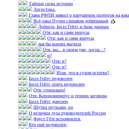
Тайные силы истории
Логистика.
Глава РФПИ заявил о нарушении патентов на вак
Всё-таки Путин слишком добренький,
Доброта, Билл Гейтс и базы данных
Отв: как и сами вирусы
Отв: как и сами вирусы
чья бы корова мычала
Отв: вы... в своем уме, логик...?
и?
Отв: и?
Отв: и?
Итак, что в сухом остатке?
Билл Гейтс недоволен
Билл Гейтс опять недоволен
Отв: гениально!
Отв: Короновирирус и теории заговора
Билл Гейтс доволен
Шутки шутками, но
О величии духа руководителей России
Фауст Гёте вспомнился.
Кто ещё недоволен