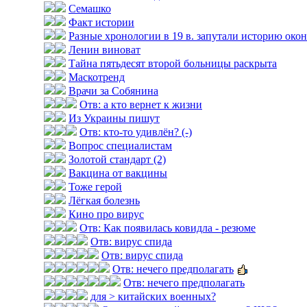
Семашко
Факт истории
Разные хронологии в 19 в. запутали историю оконч
Ленин виноват
Тайна пятьдесят второй больницы раскрыта
Маскотренд
Врачи за Собянина
Отв: а кто вернет к жизни
Из Украины пишут
Отв: кто-то удивлён? (-)
Вопрос специалистам
Золотой стандарт (2)
Вакцина от вакцины
Тоже герой
Лёгкая болезнь
Кино про вирус
Отв: Как появилась ковидла - резюме
Отв: вирус спида
Отв: вирус спида
Отв: нечего предполагать
Отв: нечего предполагать
для > китайских военных?