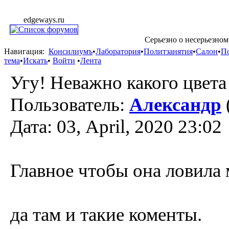
edgeways.ru
Серьезно о несерьезном
Навигация:
Консилиумъ
•
Лаборатория
•
Политзанятия
•
Салон
•
П
тема
•
Искать
•
Войти
•
Лента
Угу! Неважно какого цвет
Пользователь:
Александр
Дата: 03, April, 2020 23:02
Главное чтобы она ловила
да там и такие коменты.