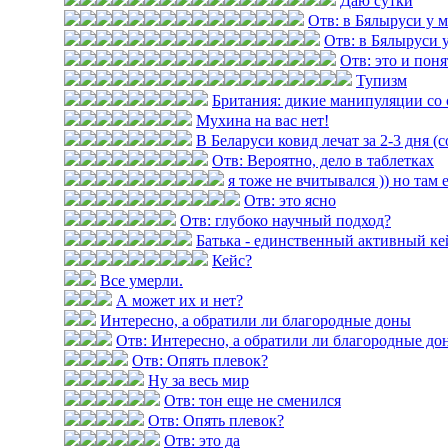
Даю сутки
Отв: в Бялыруси у 
Отв: в Бялыруси 
Отв: это и пон
Тупизм
Британия: дикие манипуляции со 
Мухина на вас нет!
В Беларуси ковид лечат за 2-3 дня (
Отв: Вероятно, дело в таблетках
я тоже не вчитывался )) но там 
Отв: это ясно
Отв: глубоко научный подход?
Батька - единственный активный ке
Кейс?
Все умерли.
А может их и нет?
Интересно, а обратили ли благородные доны
Отв: Интересно, а обратили ли благородные до
Отв: Опять плевок?
Ну за весь мир
Отв: тон еще не сменился
Отв: Опять плевок?
Отв: это да