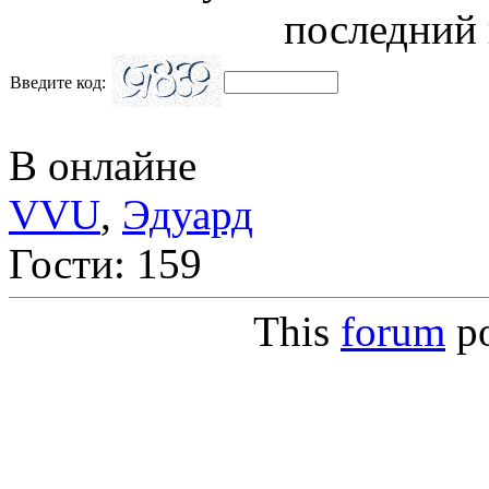
последний 
Введите код:
В онлайне
VVU
,
Эдуард
Гости: 159
This
forum
p