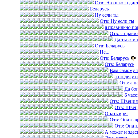
Отв: Это школа диста
Беларусь
Ну если ты
Отв: Ну если ты
я правильно по
Отв: я прави
Да ты ж и 
Отв: Беларусь
Не...
Отв: Беларусь
Отв: Беларусь
Вам самому 
а по делу е
Отв: а п
Да бог
6 часо
Отв: Швеция
Отв: Швец
Опать врет
Отв: Опать в
Отв: Опать
А может и здес