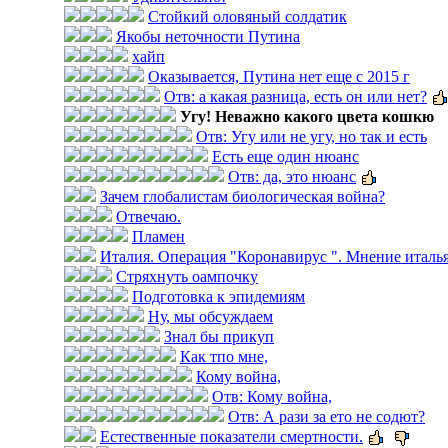
Стойкий оловяный солдатик
Якобы неточности Путина
хайп
Оказывается, Путина нет еще с 2015 г
Отв: а какая разница, есть он или нет?
Угу! Неважно какого цвета кошкю
Отв: Угу или не угу, но так и есть
Есть еще один нюанс
Отв: да, это нюанс
Зачем глобалистам биологическая война?
Отвечаю.
Пламен
Италия. Операция "Коронавирус ". Мнение итальян
Стряхнуть оампочку
Подготовка к эпидемиям
Ну, мы обсуждаем
Знал бы прикуп
Как тпо мне,
Кому война,
Отв: Кому война,
Отв: А рази за ето не содют?
Естественные показатели смертности.