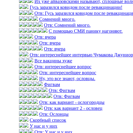
Их уже айвазовскими называют, сплошные вол
Гусь заразился ковидом после ревакцинации!
Отв: Гусь заразился ковидом после ревакцинац
Сомнений много.
Отв: Сомнений много.
С помощью СМИ панику нагоняют.
Отв: вчера
Отв: вчера
Отв: вчера
Отв: интереснейшее интервью Чумакова Джуниор н
Все вакцины хуже
Отв: интереснейшее вопрос
Отв: интереснейшее вопрос
Ну, это все знают, ословцы.
Фигвам
Отв: Фигвам
Отв: Фигвам
Отв: как вариант - ослогородцы
Отв: как вариант 2 - ословец
Отв: Ослонцы
Скорбный список
У нас и у них
Отв: У нас и у них