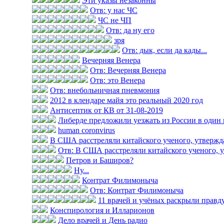
Эти указы незаконны
Отв: у нас ЧС
ЧС не ЧП
Отв: да ну его
зря
Отв: дык, если да кады...
Вечерняя Венера
Отв: Вечерняя Венера
Отв: это Венера
Отв: внебольничная пневмония
2012 в клендаре майя это реальный 2020 год
Антисептик от КВ от 31-08-2019
Либерде предложили уезжать из России в один
human coronvirus
В США расстреляли китайского ученого, утвержда
Отв: В США расстреляли китайского ученого, у
Петров и Баширов?
Ну...
Контрат Филимоныча
Отв: Контрат Филимоныча
11 врачей и учёных раскрыли правду 
Конспирология и Илларионов
Дело врачей и День радио