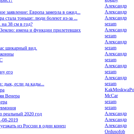
орист?
Александр
Александр
ое заявление: Европа замерла в ожид...
Александр
а стала тоньше: люди болеют из-за ...
sezam
 на 38 см в год?
Александр
Землю: имена и функции прилетевших
sezam
Александр
sezam
час шикарный вид.
Александр
аконны
sezam
ЧС
Александр
sezam
 ну его
Александр
sezam
: дык, если да кады...
KakMoskwaPox
ра
McCar
яя Венера
sezam
нера
sezam
евмония
Александр
то реальный 2020 год
Александр
-08-2019
Александр
уезжать из России в один конец
Ordusofob