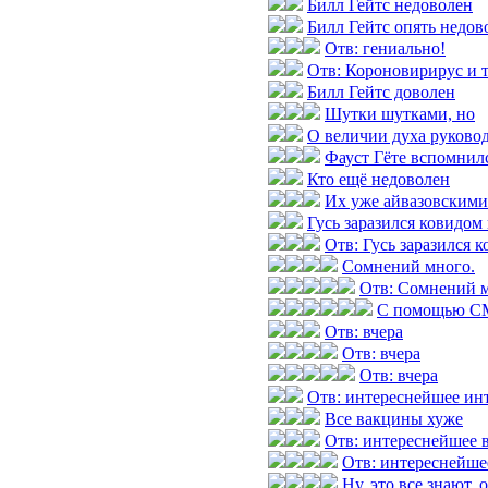
Билл Гейтс недоволен
Билл Гейтс опять недов
Отв: гениально!
Отв: Короновирирус и т
Билл Гейтс доволен
Шутки шутками, но
О величии духа руково
Фауст Гёте вспомнилс
Кто ещё недоволен
Их уже айвазовскими
Гусь заразился ковидом
Отв: Гусь заразился 
Сомнений много.
Отв: Сомнений м
С помощью СМ
Отв: вчера
Отв: вчера
Отв: вчера
Отв: интереснейшее инт
Все вакцины хуже
Отв: интереснейшее 
Отв: интереснейше
Ну, это все знают, 