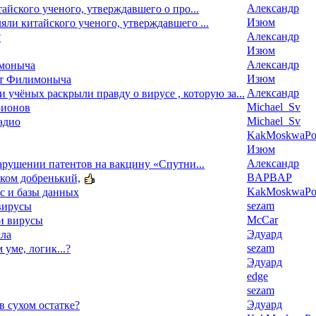
Александр
йского ученого, утверждавшего о про...
Изюм
ли китайского ученого, утверждавшего ...
Александр
?
Изюм
Александр
моныча
Изюм
ат Филимоныча
Александр
 и учёных раскрыли правду о вирусе , которую за...
Michael_Sv
рионов
Michael_Sv
адио
KakMoskwaPox
Изюм
Александр
арушении патентов на вакцину «Спутни...
BAPBAP
ком добренький,
KakMoskwaPox
тс и базы данных
sezam
 вирусы
McCar
ми вирусы
Эдуард
ала
sezam
м уме, логик...?
Эдуард
edge
sezam
Эдуард
 в сухом остатке?