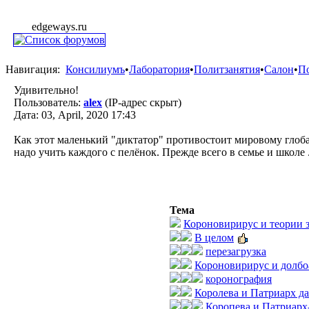
edgeways.ru
Навигация:
Консилиумъ
•
Лаборатория
•
Политзанятия
•
Салон
•
П
Удивительно!
Пользователь:
alex
(IP-адрес скрыт)
Дата: 03, April, 2020 17:43
Как этот маленький "диктатор" противостоит мировому глоба
надо учить каждого с пелёнок. Прежде всего в семье и школе 
Тема
Короновирирус и теории 
В целом
перезагрузка
Короновирирус и долбо
коронография
Королева и Патриарх да
Коропева и Патриарх