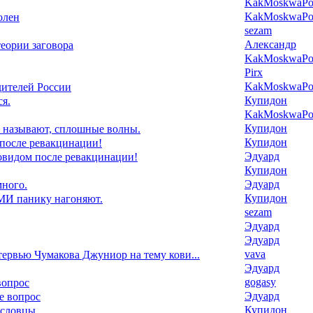
KakMoskwaPox
KakMoskwaPox
олен
sezam
Александр
еории заговора
KakMoskwaPox
Pirx
KakMoskwaPox
дителей России
Купидон
я.
KakMoskwaPox
Купидон
 называют, сплошные волны.
Купидон
 после ревакцинации!
Эдуард
ковидом после ревакцинации!
Купидон
Эдуард
ного.
Купидон
И панику нагоняют.
sezam
Эдуард
Эдуард
vava
ервью Чумакова Джуниор на тему кови...
Эдуард
gogasy
вопрос
Эдуард
е вопрос
Купидон
ословцы.