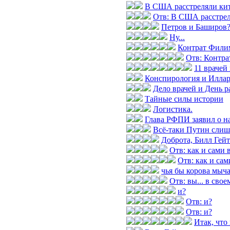
В США расстреляли кита
Отв: В США расстреля
Петров и Баширов
Ну...
Контрат Фили
Отв: Контр
11 врачей
Конспирология и Илла
Дело врачей и День р
Тайные силы истории
Логистика.
Глава РФПИ заявил о н
Всё-таки Путин слиш
Доброта, Билл Гей
Отв: как и сами
Отв: как и са
чья бы корова мыч
Отв: вы... в свое
и?
Отв: и?
Отв: и?
Итак, что