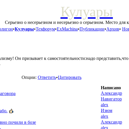
Кулуары
Серьезно о несерьезном и несерьезно о серьезном. Место для 
олигон
•
Кулуары
•
Техфорум
•
ExMachina
•
Публикации
•
Архив
•
Нов
лизму! Он призывает к самостоятельности:надо представить,что
.
Опции:
Ответить
•
Цитировать
Написано
Александр
заговора
Навигатор
alex
Изюм
або.
alex
Александр
вно почили в бозе
alex
-