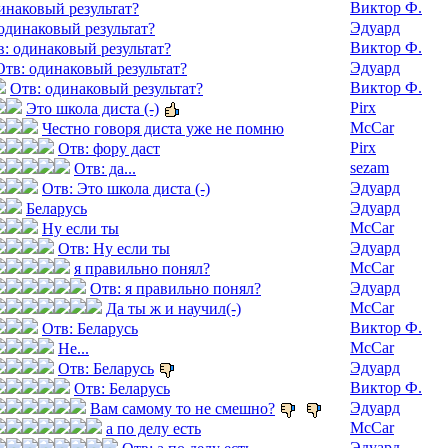
Виктор Ф.
инаковый результат?
Эдуард
одинаковый результат?
Виктор Ф.
в: одинаковый результат?
Эдуард
Отв: одинаковый результат?
Виктор Ф.
Отв: одинаковый результат?
Pirx
Это школа диста (-)
McCar
Честно говоря диста уже не помню
Pirx
Отв: фору даст
sezam
Отв: да...
Эдуард
Отв: Это школа диста (-)
Эдуард
Беларусь
McCar
Ну если ты
Эдуард
Отв: Ну если ты
McCar
я правильно понял?
Эдуард
Отв: я правильно понял?
McCar
Да ты ж и научил(-)
Виктор Ф.
Отв: Беларусь
McCar
Не...
Эдуард
Отв: Беларусь
Виктор Ф.
Отв: Беларусь
Эдуард
Вам самому то не смешно?
McCar
а по делу есть
Эдуард