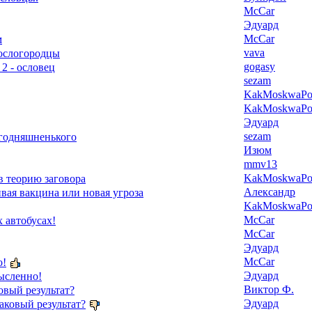
McCar
Эдуард
McCar
м
vava
 ослогородцы
gogasy
 2 - ословец
sezam
KakMoskwaPox
KakMoskwaPox
Эдуард
sezam
егодняшненького
Изюм
mmv13
KakMoskwaPox
в теорию заговора
Александр
ая вакцина или новая угроза
KakMoskwaPox
McCar
 автобусах!
McCar
Эдуард
McCar
о!
Эдуард
ысленно!
Виктор Ф.
овый результат?
Эдуард
аковый результат?