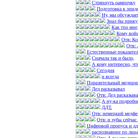
Стряхнуть оампочку
Подготовка к эпид
Ну, мы обсуждае
Знал бы прик
Как тпо мне
Кому войн
Отв: Ко
Отв: 
Естественные показател
Сначала так и было,
А кому интересно, чт
Сегодня
и всегда
Поразительный медицин
Дед расказывал
Отв: Дед расказыв
А ну-ка подробн
ДДТ.
Отв: немецкий медфе
Отв: и зубы сейчас
Цифровой пропуск и дд
распознавние по лиц