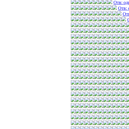
Отв: од
Отв: 
От