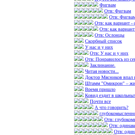
Фигвам
Отв: Фигвам
Отв: Фигва
Отв: как вариант -
Отв: как вариант
Отв: Ослонцы
Скорбный список
У нас и у них
Отв: У нас и у них
Отв: Понравилось из с
Заклинание.
Читая новости...
Доктор Мясников впал 
Штамм "Омикрон" – жив
Время пришло
Ковид ездит в школьных
Почти все
А что говорить?
глубокомысленн
Отв: глубоком
Отв: одинак
Отв: один