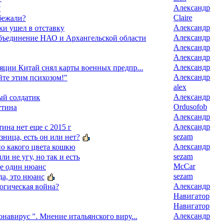
Александр
?
Claire
бежали?
Александр
ки ушел в отставку
Александр
бъединение НАО и Архангельской области
Александр
Александр
Александр
яции Китай снял карты военных предпр...
Александр
йте этим психозом!"
alex
Александр
ый солдатик
Ordusofob
утина
Александр
Александр
ина нет еще с 2015 г
sezam
азница, есть он или нет?
Александр
о какого цвета кошкю
sezam
ли не угу, но так и есть
McCar
ще один нюанс
sezam
да, это нюанс
Александр
огическая война?
Навигатор
Навигатор
Александр
навирус ". Мнение итальянского виру...