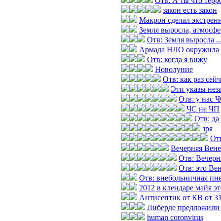
Отв: А ты что терр
закон есть закон
Макрон сделал экстренн
Земля выросла, атмосфер
Отв: Земля выросла ...
Армада НЛО окружила 
Отв: когда я вижу
Новолуние
Отв: как раз сей
Эти указы нез
Отв: у нас 
ЧС не ЧП
Отв: да
зря
Отв
Вечерняя Вене
Отв: Вечерн
Отв: это Ве
Отв: внебольничная пн
2012 в клендаре майя э
Антисептик от КВ от 31
Либерде предложили 
human coronvirus