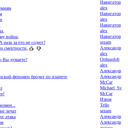
Навигатор
alex
емиям
Навигатор
м
alex
уп
Навигатор
,
alex
а,
Навигатор
му война,
sezam
А рази за ето не содют?
Александр
и смертности.
alex
Ordusofob
о Вы думаете?
alex
Александр
Александр
ский феномен бродит по планете
McCar
Michael_Sv
ал
McCar
ее!
Изюм
Tello
номен...
sezam
 не лечат
Александр
ос атака
Александр
ам
gogasy