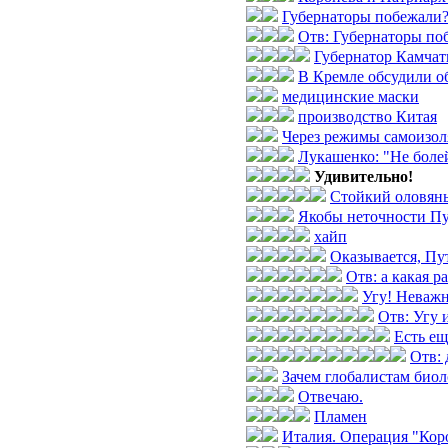
Губернаторы побежали
Отв: Губернаторы по
Губернатор Камчат
В Кремле обсудили о
медицинские маски
производство Китая
Через режимы самоизол
Лукашенко: "Не боле
Удивительно!
Стойкий оловян
Якобы неточности П
хайп
Оказывается, Пут
Отв: а какая р
Угу! Неважн
Отв: Угу и
Есть е
Отв: 
Зачем глобалистам биол
Отвечаю.
Пламен
Италия. Операция "Коро