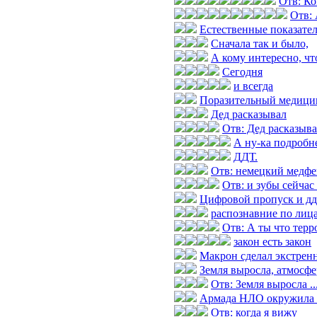
Отв: Ко
Отв: 
Естественные показател
Сначала так и было,
А кому интересно, чт
Сегодня
и всегда
Поразительный медицин
Дед расказывал
Отв: Дед расказыв
А ну-ка подробн
ДДТ.
Отв: немецкий медфе
Отв: и зубы сейчас
Цифровой пропуск и дд
распознавние по лиц
Отв: А ты что терр
закон есть закон
Макрон сделал экстренн
Земля выросла, атмосфер
Отв: Земля выросла ...
Армада НЛО окружила 
Отв: когда я вижу