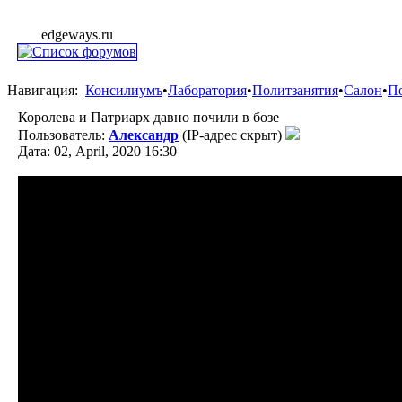
edgeways.ru
Навигация:
Консилиумъ
•
Лаборатория
•
Политзанятия
•
Салон
•
П
Королева и Патриарх давно почили в бозе
Пользователь:
Александр
(IP-адрес скрыт)
Дата: 02, April, 2020 16:30