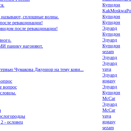
Купидон
я.
KakMoskwaPox
Купидон
 называют, сплошные волны.
Купидон
 после ревакцинации!
Эдуард
ковидом после ревакцинации!
Купидон
Эдуард
ного.
Купидон
И панику нагоняют.
sezam
Эдуард
Эдуард
vava
ервью Чумакова Джуниор на тему кови...
Эдуард
gogasy
вопрос
Эдуард
е вопрос
Купидон
ословцы.
McCar
Эдуард
McCar
м
vava
 ослогородцы
gogasy
 2 - ословец
sezam