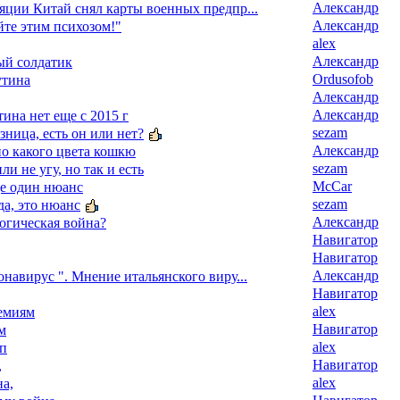
Александр
яции Китай снял карты военных предпр...
Александр
йте этим психозом!"
alex
Александр
ый солдатик
Ordusofob
утина
Александр
Александр
ина нет еще с 2015 г
sezam
азница, есть он или нет?
Александр
о какого цвета кошкю
sezam
ли не угу, но так и есть
McCar
ще один нюанс
sezam
да, это нюанс
Александр
огическая война?
Навигатор
Навигатор
Александр
навирус ". Мнение итальянского виру...
Навигатор
alex
емиям
Навигатор
м
alex
уп
Навигатор
,
alex
а,