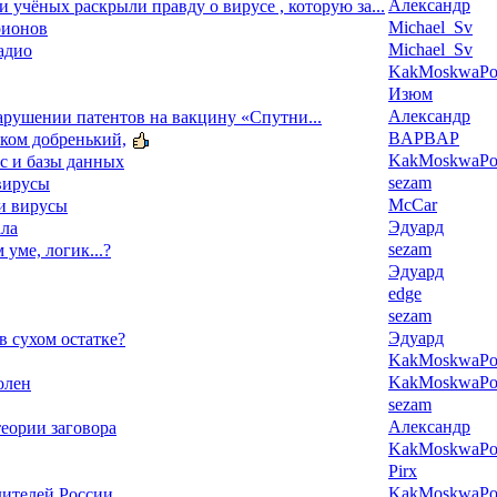
Александр
 и учёных раскрыли правду о вирусе , которую за...
Michael_Sv
рионов
Michael_Sv
адио
KakMoskwaPox
Изюм
Александр
арушении патентов на вакцину «Спутни...
BAPBAP
ком добренький,
KakMoskwaPox
тс и базы данных
sezam
 вирусы
McCar
ми вирусы
Эдуард
ала
sezam
м уме, логик...?
Эдуард
edge
sezam
Эдуард
 в сухом остатке?
KakMoskwaPox
KakMoskwaPox
олен
sezam
Александр
еории заговора
KakMoskwaPox
Pirx
KakMoskwaPox
дителей России