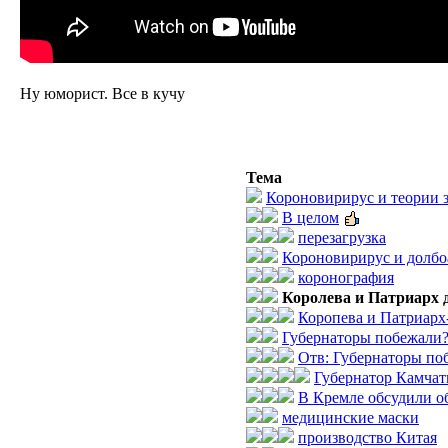
Ну юморист. Все в кучу
Тема
Короновирирус и теории 
В целом
перезагрузка
Короновирирус и долбо
коронография
Королева и Патриарх д
Коропева и Патриарх
Губернаторы побежали
Отв: Губернаторы по
Губернатор Камчат
В Кремле обсудили о
медицинские маски
производство Китая