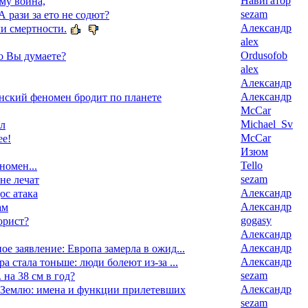
Навигатор
му война,
sezam
А рази за ето не содют?
Александр
и смертности.
alex
Ordusofob
о Вы думаете?
alex
Александр
Александр
ский феномен бродит по планете
McCar
Michael_Sv
ал
McCar
ее!
Изюм
Tello
номен...
sezam
 не лечат
Александр
ос атака
Александр
ам
gogasy
орист?
Александр
Александр
ое заявление: Европа замерла в ожид...
Александр
а стала тоньше: люди болеют из-за ...
sezam
 на 38 см в год?
Александр
Землю: имена и функции прилетевших
sezam