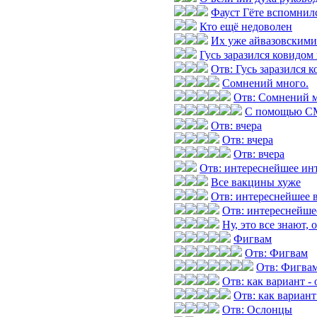
Фауст Гёте вспомнилс
Кто ещё недоволен
Их уже айвазовскими
Гусь заразился ковидом
Отв: Гусь заразился 
Сомнений много.
Отв: Сомнений м
С помощью СМ
Отв: вчера
Отв: вчера
Отв: вчера
Отв: интереснейшее инт
Все вакцины хуже
Отв: интереснейшее 
Отв: интереснейше
Ну, это все знают, 
Фигвам
Отв: Фигвам
Отв: Фигва
Отв: как вариант -
Отв: как вариант
Отв: Ослонцы