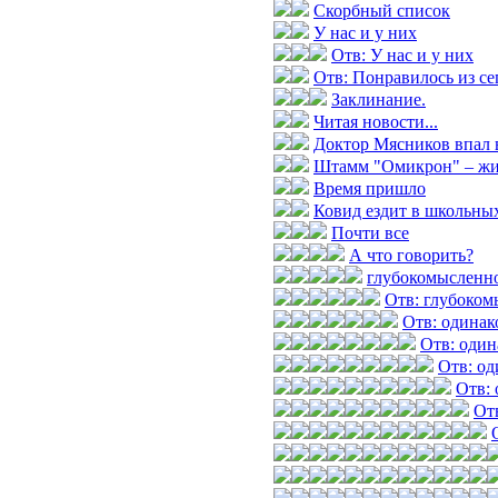
Скорбный список
У нас и у них
Отв: У нас и у них
Отв: Понравилось из с
Заклинание.
Читая новости...
Доктор Мясников впал 
Штамм "Омикрон" – жив
Время пришло
Ковид ездит в школьных
Почти все
А что говорить?
глубокомысленн
Отв: глубоком
Отв: одинак
Отв: один
Отв: од
Отв: 
От