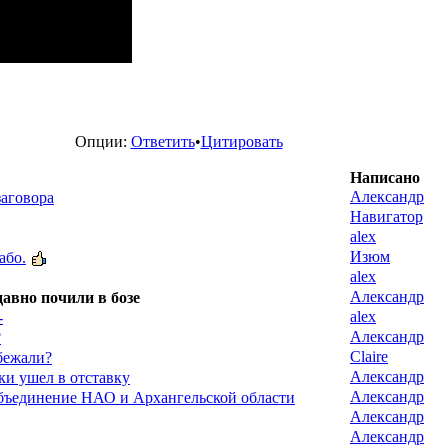
Опции:
Ответить
•
Цитировать
Написано
Александр
заговора
Навигатор
alex
Изюм
або.
alex
Александр
авно почили в бозе
alex
-
Александр
?
Claire
бежали?
Александр
ки ушел в отставку
Александр
бъединение НАО и Архангельской области
Александр
Александр