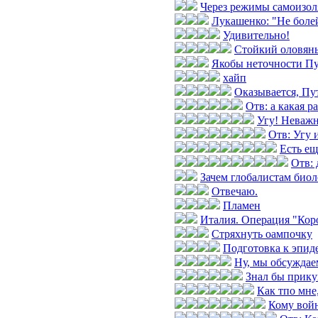
Через режимы самоизол
Лукашенко: "Не боле
Удивительно!
Стойкий оловян
Якобы неточности П
хайп
Оказывается, Пут
Отв: а какая р
Угу! Неважн
Отв: Угу и
Есть е
Отв: 
Зачем глобалистам биол
Отвечаю.
Пламен
Италия. Операция "Коро
Стряхнуть оампочку
Подготовка к эпид
Ну, мы обсуждае
Знал бы прик
Как тпо мне
Кому войн