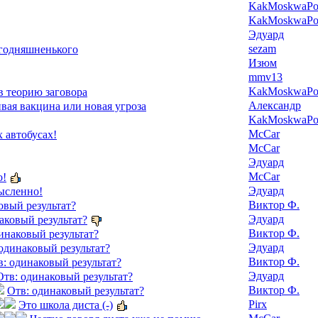
KakMoskwaPox
KakMoskwaPox
Эдуард
sezam
егодняшненького
Изюм
mmv13
KakMoskwaPox
в теорию заговора
Александр
ая вакцина или новая угроза
KakMoskwaPox
McCar
 автобусах!
McCar
Эдуард
McCar
о!
Эдуард
ысленно!
Виктор Ф.
овый результат?
Эдуард
аковый результат?
Виктор Ф.
инаковый результат?
Эдуард
одинаковый результат?
Виктор Ф.
в: одинаковый результат?
Эдуард
Отв: одинаковый результат?
Виктор Ф.
Отв: одинаковый результат?
Pirx
Это школа диста (-)