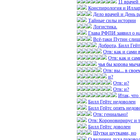
11 врачей
Конспирология и Илла
Дело врачей и День р
Тайные силы истории
Логистика.
Глава РФПИ заявил о н
Всё-таки Путин слиш
Доброта, Билл Гей
Отв: как и сами
Отв: как и са
чья бы корова мыч
Отв: вы... в свое
и?
Отв: и?
Отв: и?
Итак, что
Билл Гейтс недоволен
Билл Гейтс опять недов
Отв: гениально!
Отв: Короновирирус и т
Билл Гейтс доволен
Шутки шутками, но
О величии духа руково