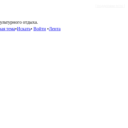
[ поддержки псто ]
культурного отдыха.
ая тема
•
Искать
•
Войти
•
Лента