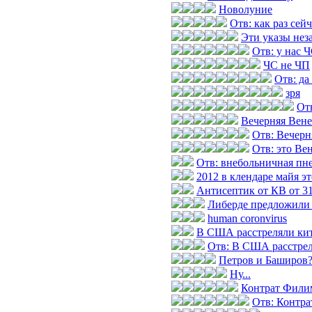
Новолуние
Отв: как раз сей
Эти указы нез
Отв: у нас 
ЧС не ЧП
Отв: да
зря
Отв
Вечерняя Вене
Отв: Вечерн
Отв: это Ве
Отв: внебольничная пн
2012 в клендаре майя э
Антисептик от КВ от 31
Либерде предложили 
human coronvirus
В США расстреляли кита
Отв: В США расстреля
Петров и Баширов
Ну...
Контрат Фили
Отв: Контр