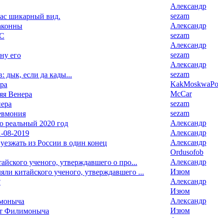
Александр
sezam
час шикарный вид.
Александр
аконны
sezam
ЧС
Александр
sezam
 ну его
Александр
sezam
: дык, если да кады...
KakMoskwaPox
ра
McCar
яя Венера
sezam
нера
sezam
евмония
Александр
то реальный 2020 год
Александр
-08-2019
Александр
уезжать из России в один конец
Ordusofob
Александр
йского ученого, утверждавшего о про...
Изюм
ли китайского ученого, утверждавшего ...
Александр
?
Изюм
Александр
моныча
Изюм
ат Филимоныча