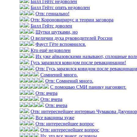
Билл Гейтс недоволен
Билл Гейтс опять недоволен
Отв: гениально!
Отв: Короновирирус и теории заговора
Билл Гейтс доволен
Шутки шутками, но
О величии духа руководителей России
Фауст Гёте вспомнился.
Кто ещё недоволен
Их уже айвазовскими называют, сплошные вол
Гусь заразился ковидом после ревакцинации!
Отв: Гусь заразился ковидом после ревакцинац
Сомнений много.
Отв: Сомнений много.
С помощью СМИ панику нагоняют.
Отв: вчера
Отв: вчера
Отв: вчера
Отв: интереснейшее интервью Чумакова Джуниор н
Все вакцины хуже
Отв: интереснейшее вопрос
Отв: интереснейшее вопрос
Ну, это все знают, ословцы.