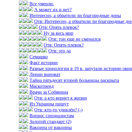
Все умерли.
А может их и нет?
Интересно, а обратили ли благородные доны
Отв: Интересно, а обратили ли благородные до
Отв: Опять плевок?
Ну за весь мир
Отв: тон еще не сменился
Отв: Опять плевок?
Отв: это да
Семашко
Факт истории
Разные хронологии в 19 в. запутали историю оконч
Ленин виноват
Тайна пятьдесят второй больницы раскрыта
Маскотренд
Врачи за Собянина
Отв: а кто вернет к жизни
Из Украины пишут
Отв: кто-то удивлён? (-)
Вопрос специалистам
Золотой стандарт (2)
Вакцина от вакцины