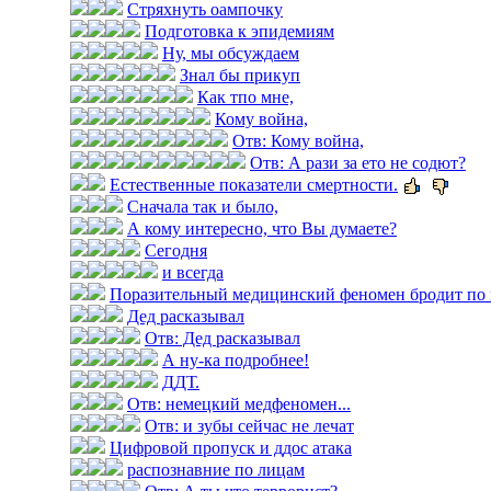
Стряхнуть оампочку
Подготовка к эпидемиям
Ну, мы обсуждаем
Знал бы прикуп
Как тпо мне,
Кому война,
Отв: Кому война,
Отв: А рази за ето не содют?
Естественные показатели смертности.
Сначала так и было,
А кому интересно, что Вы думаете?
Сегодня
и всегда
Поразительный медицинский феномен бродит по 
Дед расказывал
Отв: Дед расказывал
А ну-ка подробнее!
ДДТ.
Отв: немецкий медфеномен...
Отв: и зубы сейчас не лечат
Цифровой пропуск и ддос атака
распознавние по лицам