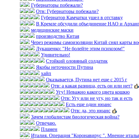
Губернаторы побежали?
Отв: Губернаторы побежали?
Губернатор Камчатки ушел в отставку
В Кремле обсудили объединение НАО и Арханг
медицинские маски
производство Китая
Через режимы самоизоляции Китай снял карты во
Лукашенко: "Не болейте этим психозом!"
Удивительно!
Стойкий оловяный солдатик
Якобы неточности Путина
хайп
Оказывается, Путина нет еще с 2015 г
Отв: а какая разница, есть он или нет?
Угу! Неважно какого цвета кошкю
Отв: Угу или не угу, но так и есть
Есть еще один нюанс
Отв: да, это нюанс
Зачем глобалистам биологическая война?
Отвечаю.
Пламен
Италия. Операция "Коронавирус ". Мнение итальян