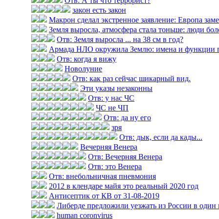
Отв: А ты что террорист?
закон есть закон
Макрон сделал экстренное заявление: Европа замер
Земля выросла, атмосфера стала тоньше: люди болею
Отв: Земля выросла ... на 38 см в год?
Армада НЛО окружила Землю: имена и функции 
Отв: когда я вижу
Новолуние
Отв: как раз сейчас шикарный вид.
Эти указы незаконны
Отв: у нас ЧС
ЧС не ЧП
Отв: да ну его
зря
Отв: дык, если да кады...
Вечерняя Венера
Отв: Вечерняя Венера
Отв: это Венера
Отв: внебольничная пневмония
2012 в клендаре майя это реальный 2020 год
Антисептик от КВ от 31-08-2019
Либерде предложили уезжать из России в один
human coronvirus