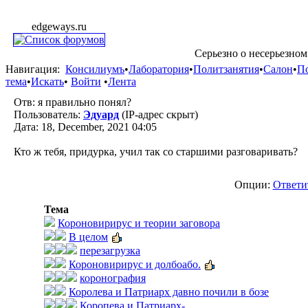
edgeways.ru
Серьезно о несерьезном
Навигация:
Консилиумъ
•
Лаборатория
•
Политзанятия
•
Салон
•
П
тема
•
Искать
•
Войти
•
Лента
Отв: я правильно понял?
Пользователь:
Эдуард
(IP-адрес скрыт)
Дата: 18, December, 2021 04:05
Кто ж тебя, придурка, учил так со старшими разговаривать?
Опции:
Ответи
Тема
Короновирирус и теории заговора
В целом
перезагрузка
Короновирирус и долбоабо.
коронография
Королева и Патриарх давно почили в бозе
Коропева и Патриарх-