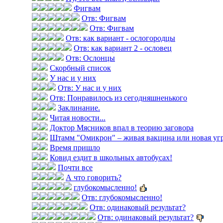
Фигвам
Отв: Фигвам
Отв: Фигвам
Отв: как вариант - ослогородцы
Отв: как вариант 2 - ословец
Отв: Ослонцы
Скорбный список
У нас и у них
Отв: У нас и у них
Отв: Понравилось из сегодняшненького
Заклинание.
Читая новости...
Доктор Мясников впал в теорию заговора
Штамм "Омикрон" – живая вакцина или новая уг
Время пришло
Ковид ездит в школьных автобусах!
Почти все
А что говорить?
глубокомысленно!
Отв: глубокомысленно!
Отв: одинаковый результат?
Отв: одинаковый результат?