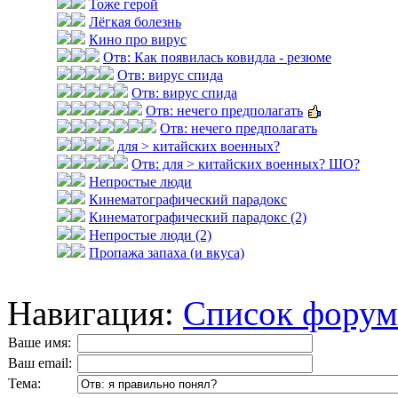
Тоже герой
Лёгкая болезнь
Кино про вирус
Отв: Как появилась ковидла - резюме
Отв: вирус спида
Отв: вирус спида
Отв: нечего предполагать
Отв: нечего предполагать
для > китайских военных?
Отв: для > китайских военных? ШО?
Непростые люди
Кинематографический парадокс
Кинематографический парадокс (2)
Непростые люди (2)
Пропажа запаха (и вкуса)
Навигация:
Список форум
Ваше имя:
Ваш email:
Тема: