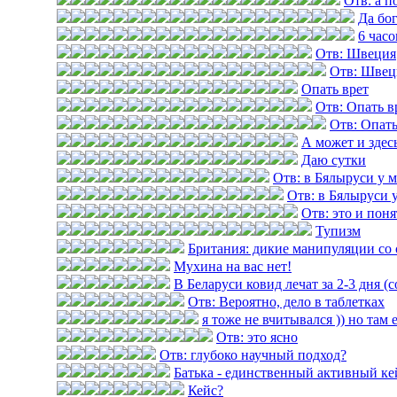
Отв: а п
Да бог
6 часо
Отв: Швеция
Отв: Швец
Опать врет
Отв: Опать в
Отв: Опать
А может и здес
Даю сутки
Отв: в Бялыруси у 
Отв: в Бялыруси 
Отв: это и пон
Тупизм
Британия: дикие манипуляции со 
Мухина на вас нет!
В Беларуси ковид лечат за 2-3 дня (
Отв: Вероятно, дело в таблетках
я тоже не вчитывался )) но там 
Отв: это ясно
Отв: глубоко научный подход?
Батька - единственный активный ке
Кейс?