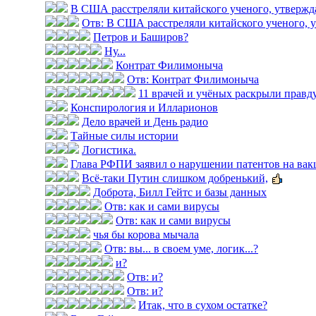
В США расстреляли китайского ученого, утвержда
Отв: В США расстреляли китайского ученого, у
Петров и Баширов?
Ну...
Контрат Филимоныча
Отв: Контрат Филимоныча
11 врачей и учёных раскрыли правду 
Конспирология и Илларионов
Дело врачей и День радио
Тайные силы истории
Логистика.
Глава РФПИ заявил о нарушении патентов на вак
Всё-таки Путин слишком добренький,
Доброта, Билл Гейтс и базы данных
Отв: как и сами вирусы
Отв: как и сами вирусы
чья бы корова мычала
Отв: вы... в своем уме, логик...?
и?
Отв: и?
Отв: и?
Итак, что в сухом остатке?