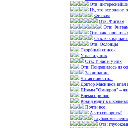
Отв: интереснейше
Ну, это все знают, 
Фигвам
Отв: Фигвам
Отв: Фигва
Отв: как вариант -
Отв: как вариант
Отв: Ослонцы
Скорбный список
У нас и у них
Отв: У нас и у них
Отв: Понравилось из с
Заклинание.
Читая новости...
Доктор Мясников впал 
Штамм "Омикрон" – жив
Время пришло
Ковид ездит в школьных
Почти все
А что говорить?
глубокомысленн
Отв: глубоком