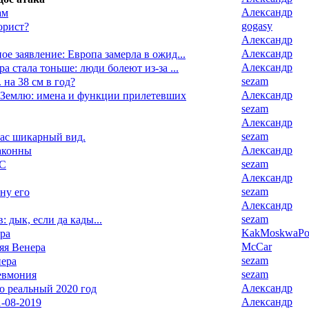
Александр
ам
gogasy
орист?
Александр
Александр
ое заявление: Европа замерла в ожид...
Александр
а стала тоньше: люди болеют из-за ...
sezam
 на 38 см в год?
Александр
Землю: имена и функции прилетевших
sezam
Александр
sezam
час шикарный вид.
Александр
аконны
sezam
ЧС
Александр
sezam
 ну его
Александр
sezam
: дык, если да кады...
KakMoskwaPox
ра
McCar
яя Венера
sezam
нера
sezam
евмония
Александр
то реальный 2020 год
Александр
-08-2019