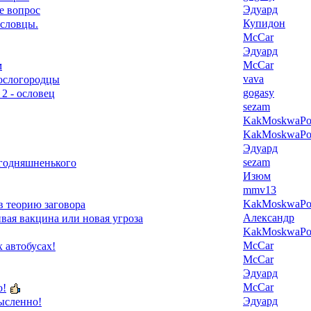
Эдуард
е вопрос
Купидон
ословцы.
McCar
Эдуард
McCar
м
vava
 ослогородцы
gogasy
 2 - ословец
sezam
KakMoskwaPox
KakMoskwaPox
Эдуард
sezam
егодняшненького
Изюм
mmv13
KakMoskwaPox
в теорию заговора
Александр
ая вакцина или новая угроза
KakMoskwaPox
McCar
 автобусах!
McCar
Эдуард
McCar
о!
Эдуард
ысленно!