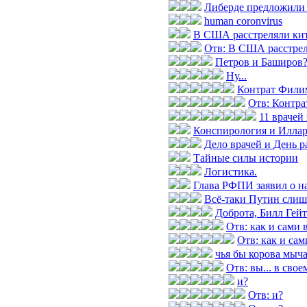
Либерде предложили 
human coronvirus
В США расстреляли кита
Отв: В США расстреля
Петров и Баширов
Ну...
Контрат Фили
Отв: Контр
11 врачей
Конспирология и Илла
Дело врачей и День р
Тайные силы истории
Логистика.
Глава РФПИ заявил о н
Всё-таки Путин слиш
Доброта, Билл Гей
Отв: как и сами
Отв: как и са
чья бы корова мыч
Отв: вы... в свое
и?
Отв: и?