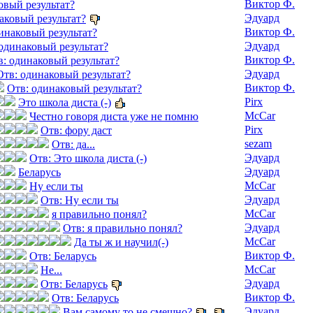
Виктор Ф.
овый результат?
Эдуард
аковый результат?
Виктор Ф.
инаковый результат?
Эдуард
одинаковый результат?
Виктор Ф.
в: одинаковый результат?
Эдуард
Отв: одинаковый результат?
Виктор Ф.
Отв: одинаковый результат?
Pirx
Это школа диста (-)
McCar
Честно говоря диста уже не помню
Pirx
Отв: фору даст
sezam
Отв: да...
Эдуард
Отв: Это школа диста (-)
Эдуард
Беларусь
McCar
Ну если ты
Эдуард
Отв: Ну если ты
McCar
я правильно понял?
Эдуард
Отв: я правильно понял?
McCar
Да ты ж и научил(-)
Виктор Ф.
Отв: Беларусь
McCar
Не...
Эдуард
Отв: Беларусь
Виктор Ф.
Отв: Беларусь
Эдуард
Вам самому то не смешно?