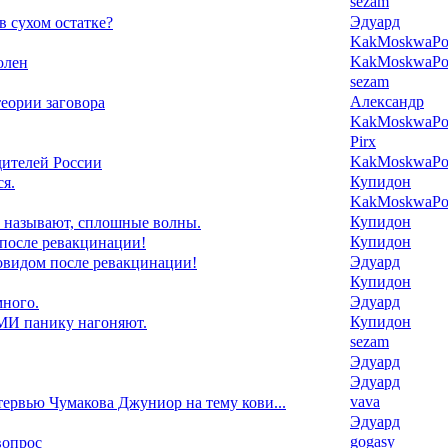
sezam
Эдуард
 в сухом остатке?
KakMoskwaPox
KakMoskwaPox
олен
sezam
Александр
еории заговора
KakMoskwaPox
Pirx
KakMoskwaPox
дителей России
Купидон
я.
KakMoskwaPox
Купидон
 называют, сплошные волны.
Купидон
 после ревакцинации!
Эдуард
ковидом после ревакцинации!
Купидон
Эдуард
ного.
Купидон
И панику нагоняют.
sezam
Эдуард
Эдуард
vava
ервью Чумакова Джуниор на тему кови...
Эдуард
gogasy
вопрос