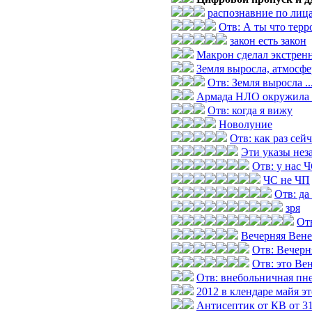
распознавние по лиц
Отв: А ты что терр
закон есть закон
Макрон сделал экстренн
Земля выросла, атмосфер
Отв: Земля выросла ...
Армада НЛО окружила 
Отв: когда я вижу
Новолуние
Отв: как раз сей
Эти указы нез
Отв: у нас 
ЧС не ЧП
Отв: да
зря
Отв
Вечерняя Вене
Отв: Вечерн
Отв: это Ве
Отв: внебольничная пн
2012 в клендаре майя э
Антисептик от КВ от 31