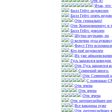
Отв: и?
Итак, что
Билл Гейтс недоволен
Билл Гейтс опять недов
Отв: гениально!
Отв: Короновирирус и т
Билл Гейтс доволен
Шутки шутками, но
О величии духа руково
Фауст Гёте вспомнилс
Кто ещё недоволен
Их уже айвазовскими
Гусь заразился ковидом
Отв: Гусь заразился 
Сомнений много.
Отв: Сомнений м
С помощью СМ
Отв: вчера
Отв: вчера
Отв: вчера
Отв: интереснейшее инт
Все вакцины хуже
Отв: интереснейшее 