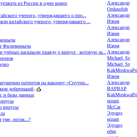
Александр
уезжать из России в один конец
Ordusofob
Александр
йского ученого, утверждавшего о про...
Изюм
ли китайского ученого, утверждавшего ...
Александр
?
Изюм
Александр
моныча
Изюм
ат Филимоныча
Александр
 и учёных раскрыли правду о вирусе , которую за...
Michael_Sv
рионов
Michael_Sv
адио
KakMoskwaPox
Изюм
Александр
арушении патентов на вакцину «Спутни...
BAPBAP
ком добренький,
KakMoskwaPox
тс и базы данных
sezam
 вирусы
McCar
ми вирусы
Эдуард
ала
sezam
м уме, логик...?
Эдуард
edge