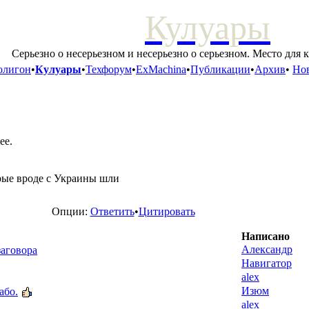
Кулуары
Серьезно о несерьезном и несерьезно о серьезном. Место для 
олигон
•
Кулуары
•
Техфорум
•
ExMachina
•
Публикации
•
Архив
•
Нов
ее.
рые вроде с Украины шли
Опции:
Ответить
•
Цитировать
Написано
Александр
заговора
Навигатор
alex
Изюм
або.
alex