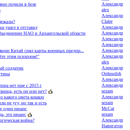
Александр
вно почили в бозе
alex
-
Александр
?
Claire
бежали?
Александр
ки ушел в отставку
Александр
бъединение НАО и Архангельской области
Александр
Александр
Александр
яции Китай снял карты военных предпр...
Александр
йте этим психозом!"
alex
Александр
ый солдатик
Ordusofob
утина
Александр
Александр
ина нет еще с 2015 г
sezam
азница, есть он или нет?
Александр
о какого цвета кошкю
sezam
ли не угу, но так и есть
McCar
ще один нюанс
sezam
да, это нюанс
Александр
огическая война?
Навигатор