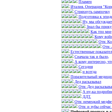
Пламен
Италия. Операция "Коро
Стряхнуть оампочку
Подготовка к эпид
Ну, мы обсуждае
Знал бы прик
Как тпо мне
Кому войн
Отв: Ко
Отв: 
Естественные показател
Сначала так и было,
А кому интересно, чт
Сегодня
и всегда
Поразительный медицин
Дед расказывал
Отв: Дед расказыв
А ну-ка подробн
ДДТ.
Отв: немецкий медфе
Отв: и зубы сейчас
Цифровой пропуск и д