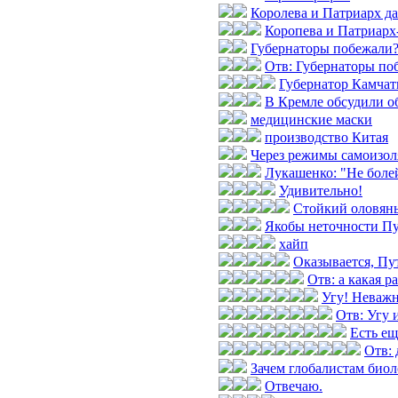
Королева и Патриарх да
Коропева и Патриарх
Губернаторы побежали
Отв: Губернаторы по
Губернатор Камчат
В Кремле обсудили о
медицинские маски
производство Китая
Через режимы самоизол
Лукашенко: "Не боле
Удивительно!
Стойкий оловян
Якобы неточности П
хайп
Оказывается, Пут
Отв: а какая р
Угу! Неважн
Отв: Угу и
Есть е
Отв: 
Зачем глобалистам биол
Отвечаю.