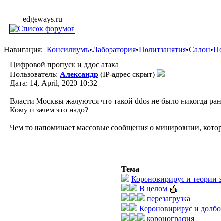
edgeways.ru
Навигация:
Консилиумъ
•
Лаборатория
•
Политзанятия
•
Салон
•
П
Цифровой пропуск и ддос атака
Пользователь:
Александр
(IP-адрес скрыт)
Дата: 14, April, 2020 10:32
Власти Москвы жалуются что такой ddos не было никогда ран
Кому и зачем это надо?
Чем то напоминает массовые сообщения о минировнии, кото
Тема
Короновирирус и теории 
В целом
перезагрузка
Короновирирус и долбо
коронография