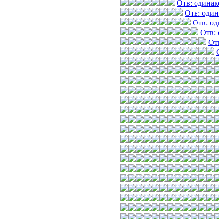
Отв: одинак
Отв: один
Отв: од
Отв: 
От