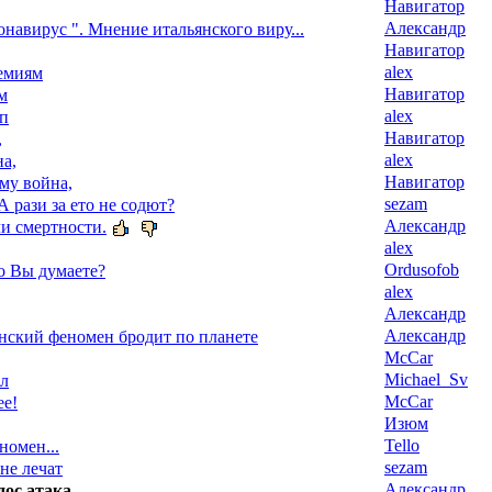
Навигатор
Александр
навирус ". Мнение итальянского виру...
Навигатор
alex
емиям
Навигатор
м
alex
уп
Навигатор
,
alex
а,
Навигатор
му война,
sezam
А рази за ето не содют?
Александр
и смертности.
alex
Ordusofob
о Вы думаете?
alex
Александр
Александр
ский феномен бродит по планете
McCar
Michael_Sv
ал
McCar
ее!
Изюм
Tello
номен...
sezam
 не лечат
Александр
дос атака