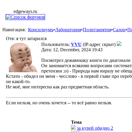
edgeways.ru
Навигация:
Консилиумъ
•
Лаборатория
•
Политзанятия
•
Салон
•
П
Отв: я тут затарился
Пользователь:
VVU
(IP-адрес скрыт)
Дата: 12, December, 2024 19:43
Посмотрел дежавюшку книги по диагонали - не
Он занимается всякими вопросами системати
претензии ;о) - Природа нам ниразу не обещ
Кстати - обидел он меня - чесслово - в первой главе про пе
он какой-то.
Не моё, мне интересна как раз предметная область.
Если нельзя, но очень хочется -- то всё равно нельзя.
Тема
за курей обидно 2