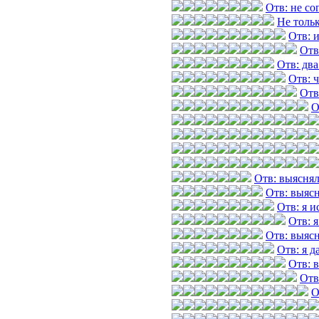
Отв: не со
Не толь
Отв: 
Отв
Отв: два
Отв: ч
Отв
О
Отв: выяснял
Отв: выясн
Отв: я 
Отв: 
Отв: выясн
Отв: я д
Отв: 
Отв
О