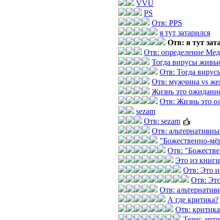
VVU
PS
Отв: PPS
я тут затарился
Отв: я тут зат
Отв: определение Ме
Тогда вирусы живые
Отв: Тогда вирус
Отв: мужчина vs же
Жизнь это ожидание
Отв: Жизнь это о
sezam
Отв: sezam
Отв: альтернативн
"Божественно-мёр
Отв: "Божестве
Это из книг
Отв: Это 
Отв: Эт
Отв: альтернати
А где критика?
Отв: критика
Тезис-анти