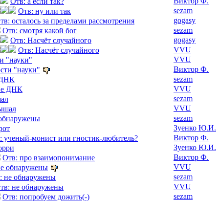
Виктор Ф.
Отв: а если так?
sezam
Отв: ну или так
gogasy
тв: осталось за пределами рассмотрения
sezam
Отв: смотря какой бог
gogasy
Отв: Насчёт случайного
VVU
Отв: Насчёт случайного
VVU
ти "науки"
Виктор Ф.
ости "науки"
sezam
 ДНК
VVU
ие ДНК
sezam
шал
VVU
лышал
sezam
 обнаружены
Зуенко Ю.И.
рот
Виктор Ф.
: ученый-монист или гностик-любитель?
Зуенко Ю.И.
орри
Виктор Ф.
Отв: про взаимопонимание
VVU
не обнаружены
sezam
: не обнаружены
VVU
тв: не обнаружены
sezam
Отв: попробуем дожить(-)