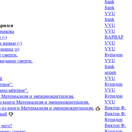
frank
frank
VVU
frank
VVU
арился
VVU
дникова
BAPBAP
 (-)
VVU
ы живые (-)
VVU
нщина ;о)
Купидон
 смерти.
VVU
жидание смерти.
frank
sezam
VVU
ый
Купидон
твое".
VVU
нно-мёртвое".
Купидон
и Материализм и эмпириокритицизм.
VVU
из книги Материализм и эмпириокритицизм.
Виктор Ф.
о из книги Материализм и эмпириокритицизм.
Виктор Ф.
вный
Купидон
Виктор Ф.
 чего?
Купидон
тезис-синтез.