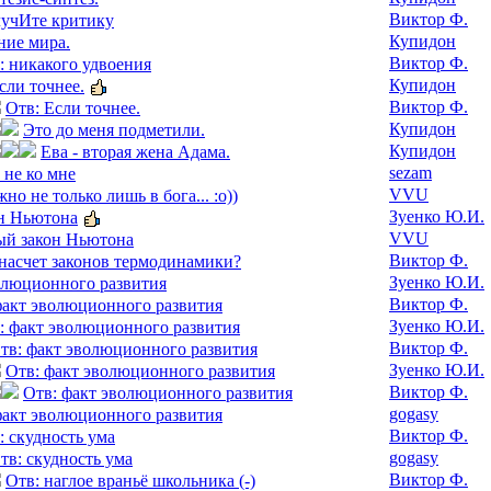
Виктор Ф.
лучИте критику
Купидон
ние мира.
Виктор Ф.
: никакого удвоения
Купидон
сли точнее.
Виктор Ф.
Отв: Если точнее.
Купидон
Это до меня подметили.
Купидон
Ева - вторая жена Адама.
sezam
- не ко мне
VVU
но не только лишь в бога... :о))
Зуенко Ю.И.
н Ньютона
VVU
ый закон Ньютона
Виктор Ф.
 насчет законов термодинамики?
Зуенко Ю.И.
олюционного развития
Виктор Ф.
факт эволюционного развития
Зуенко Ю.И.
: факт эволюционного развития
Виктор Ф.
тв: факт эволюционного развития
Зуенко Ю.И.
Отв: факт эволюционного развития
Виктор Ф.
Отв: факт эволюционного развития
gogasy
факт эволюционного развития
Виктор Ф.
: скудность ума
gogasy
тв: скудность ума
Виктор Ф.
Отв: наглое враньё школьника (-)