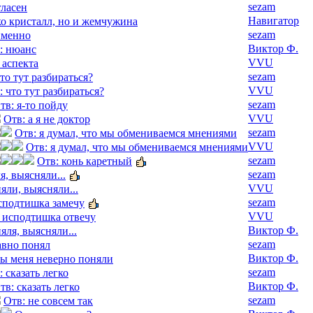
sezam
гласен
Навигатор
ко кристалл, но и жемчужина
sezam
именно
Виктор Ф.
: нюанс
VVU
 аспекта
sezam
то тут разбираться?
VVU
: что тут разбираться?
sezam
тв: я-то пойду
VVU
Отв: а я не доктор
sezam
Отв: я думал, что мы обмениваемся мнениями
VVU
Отв: я думал, что мы обмениваемся мнениями
sezam
Отв: конь каретный
sezam
я, выясняли...
VVU
яли, выясняли...
sezam
исподтишка замечу
VVU
я исподтишка отвечу
Виктор Ф.
яля, выясняли...
sezam
авно понял
Виктор Ф.
вы меня неверно поняли
sezam
: сказать легко
Виктор Ф.
тв: сказать легко
sezam
Отв: не совсем так