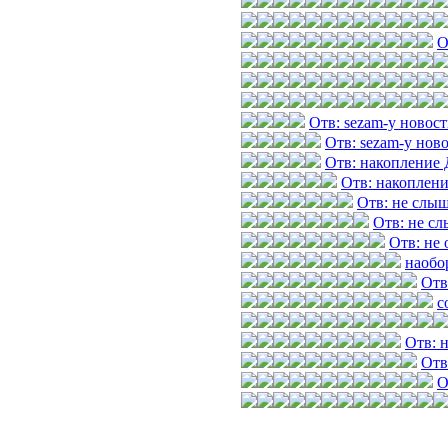
О
Отв: sezam-у новос
Отв: sezam-у нов
Отв: накопление
Отв: накоплен
Отв: не слы
Отв: не с
Отв: не
наобо
Отв
с
Отв: 
Отв
О