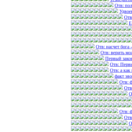
Отв: по
Удвое
Отв
Е
Отв: насчет бога 
Отв: верить мож
Первый зако
Отв: Перв
Отв: а как
факт эв
Отв: 
Отв
О
Отв: 
Отв
О