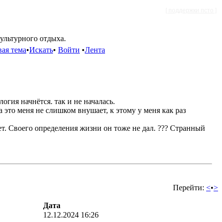
[ поддержки псто ]
культурного отдыха.
ая тема
•
Искать
•
Войти
•
Лента
огия начнётся. так и не началась.
это меня не слишком внушает, к этому у меня как раз
ет. Своего определения жизни он тоже не дал. ??? Странный
Перейти:
<
•
>
Дата
12.12.2024 16:26