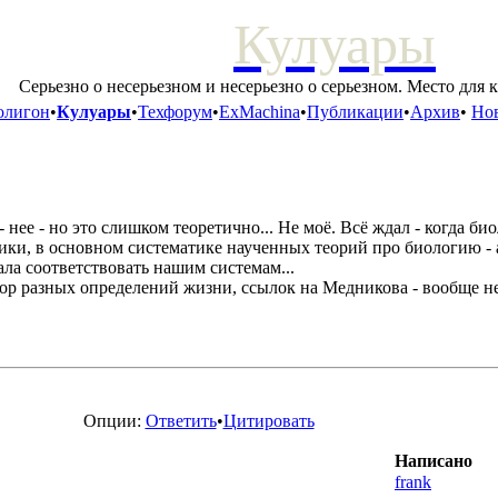
Кулуары
Серьезно о несерьезном и несерьезно о серьезном. Место для 
олигон
•
Кулуары
•
Техфорум
•
ExMachina
•
Публикации
•
Архив
•
Нов
е - но это слишком теоретично... Не моё. Всё ждал - когда биол
ки, в основном систематике наученных теорий про биологию - а 
ала соответствовать нашим системам...
ребор разных определений жизни, ссылок на Медникова - вообще н
Опции:
Ответить
•
Цитировать
Написано
frank