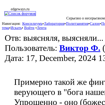
edgeways.ru
Серьезно о несерьезном
Навигация:
Консилиумъ
•
Лаборатория
•
Политзанятия
•
Салон
•
П
тема
•
Искать
•
Войти
•
Лента
Отв: выясняля, выясняли...
Пользователь:
Виктор Ф.
(
Дата: 17, December, 2024 1
Примерно такой же финт
верующего в "бога наше
Упрощенно - оно (божес