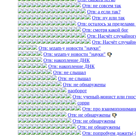
Отв: не совсем так
Отв: а если так?
Отв: ну или так
Отв: осталось за пределами
Отв: смотря какой бог
Отв: Насчёт случайног
Отв: Насчёт случайн
Отв: sezam-у новости "науки"
Отв: sezam-у новости "науки"
Отв: накопление ДНК
Отв: накопление ДНК
Отв: не слышал
Отв: не слышал
Отв: не обнаружены
наоборот
Отв: ученый-монист или гнос
сорри
Отв: про взаимопониман
Отв: не обнаружены
Отв: не обнаружены
Отв: не обнаружены
Отв: попробуем дожить(-