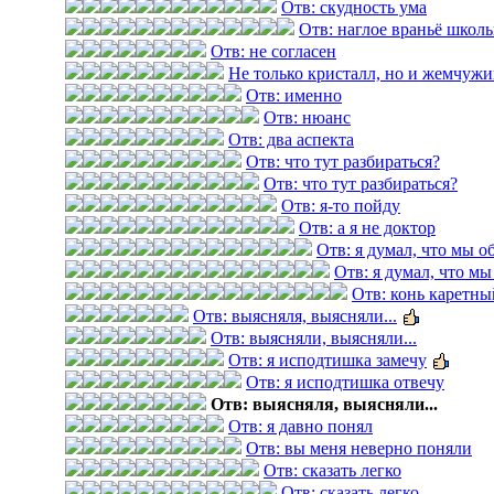
Отв: скудность ума
Отв: наглое враньё школь
Отв: не согласен
Не только кристалл, но и жемчужи
Отв: именно
Отв: нюанс
Отв: два аспекта
Отв: что тут разбираться?
Отв: что тут разбираться?
Отв: я-то пойду
Отв: а я не доктор
Отв: я думал, что мы 
Отв: я думал, что м
Отв: конь каретны
Отв: выясняля, выясняли...
Отв: выясняли, выясняли...
Отв: я исподтишка замечу
Отв: я исподтишка отвечу
Отв: выясняля, выясняли...
Отв: я давно понял
Отв: вы меня неверно поняли
Отв: сказать легко
Отв: сказать легко