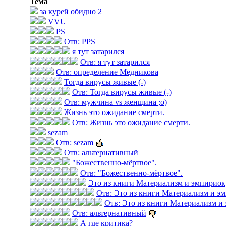
Тема
за курей обидно 2
VVU
PS
Отв: PPS
я тут затарился
Отв: я тут затарился
Отв: определение Медникова
Тогда вирусы живые (-)
Отв: Тогда вирусы живые (-)
Отв: мужчина vs женщина ;о)
Жизнь это ожидание смерти.
Отв: Жизнь это ожидание смерти.
sezam
Отв: sezam
Отв: альтернативный
"Божественно-мёртвое".
Отв: "Божественно-мёртвое".
Это из книги Материализм и эмпириок
Отв: Это из книги Материализм и э
Отв: Это из книги Материализм и
Отв: альтернативный
А где критика?