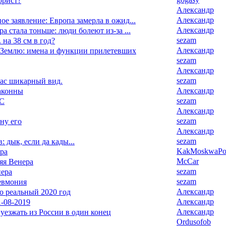
орист?
Александр
Александр
ое заявление: Европа замерла в ожид...
Александр
а стала тоньше: люди болеют из-за ...
sezam
 на 38 см в год?
Александр
Землю: имена и функции прилетевших
sezam
Александр
sezam
час шикарный вид.
Александр
аконны
sezam
ЧС
Александр
sezam
 ну его
Александр
sezam
: дык, если да кады...
KakMoskwaPox
ра
McCar
яя Венера
sezam
нера
sezam
евмония
Александр
то реальный 2020 год
Александр
-08-2019
Александр
уезжать из России в один конец
Ordusofob