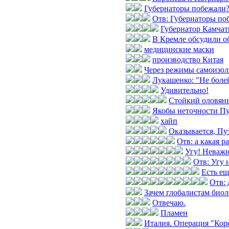
Губернаторы побежали
Отв: Губернаторы по
Губернатор Камчат
В Кремле обсудили о
медицинские маски
производство Китая
Через режимы самоизол
Лукашенко: "Не боле
Удивительно!
Стойкий оловян
Якобы неточности П
хайп
Оказывается, Пут
Отв: а какая р
Угу! Неважн
Отв: Угу и
Есть е
Отв: 
Зачем глобалистам биол
Отвечаю.
Пламен
Италия. Операция "Коро