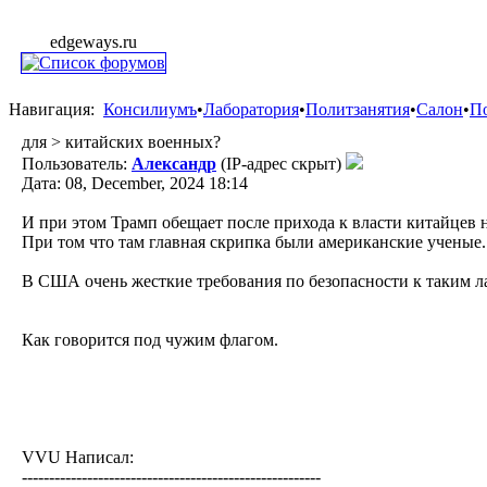
edgeways.ru
Навигация:
Консилиумъ
•
Лаборатория
•
Политзанятия
•
Салон
•
П
для > китайских военных?
Пользователь:
Александр
(IP-адрес скрыт)
Дата: 08, December, 2024 18:14
И при этом Трамп обещает после прихода к власти китайцев на
При том что там главная скрипка были американские ученые.
В США очень жесткие требования по безопасности к таким ла
Как говорится под чужим флагом.
VVU Написал:
-------------------------------------------------------