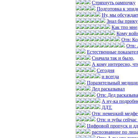
Стряхнуть оампочку
Подготовка к эпид
Ну, мы обсуждае
Знал бы прик
Как тпо мне
Кому войн
Отв: Ко
Отв: 
Естественные показател
Сначала так и было,
А кому интересно, чт
Сегодня
и всегда
Поразительный медицин
Дед расказывал
Отв: Дед расказыв
А ну-ка подробн
ДДТ.
Отв: немецкий медфе
Отв: и зубы сейчас
Цифровой пропуск и дд
распознавние по лиц