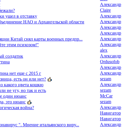
Александр
?
Claire
бежали?
Александр
ки ушел в отставку
Александр
бъединение НАО и Архангельской области
Александр
Александр
Александр
яции Китай снял карты военных предпр...
Александр
йте этим психозом!"
alex
Александр
ый солдатик
Ordusofob
утина
Александр
Александр
ина нет еще с 2015 г
sezam
азница, есть он или нет?
Александр
о какого цвета кошкю
sezam
ли не угу, но так и есть
McCar
ще один нюанс
sezam
да, это нюанс
Александр
огическая война?
Навигатор
Навигатор
Александр
навирус ". Мнение итальянского виру...