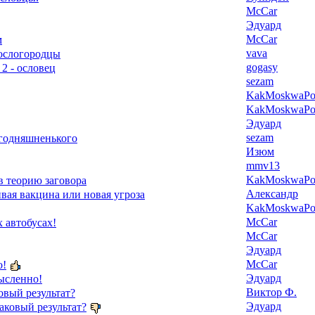
McCar
Эдуард
McCar
м
vava
 ослогородцы
gogasy
 2 - ословец
sezam
KakMoskwaPox
KakMoskwaPox
Эдуард
sezam
егодняшненького
Изюм
mmv13
KakMoskwaPox
в теорию заговора
Александр
ая вакцина или новая угроза
KakMoskwaPox
McCar
 автобусах!
McCar
Эдуард
McCar
о!
Эдуард
ысленно!
Виктор Ф.
овый результат?
Эдуард
аковый результат?