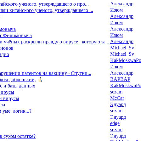
Александр
йского ученого, утверждавшего о про...
Изюм
ли китайского ученого, утверждавшего ...
Александр
?
Изюм
Александр
моныча
Изюм
ат Филимоныча
Александр
 и учёных раскрыли правду о вирусе , которую за...
Michael_Sv
рионов
Michael_Sv
адио
KakMoskwaPox
Изюм
Александр
арушении патентов на вакцину «Спутни...
BAPBAP
ком добренький,
KakMoskwaPox
тс и базы данных
sezam
 вирусы
McCar
ми вирусы
Эдуард
ала
sezam
м уме, логик...?
Эдуард
edge
sezam
Эдуард
 в сухом остатке?