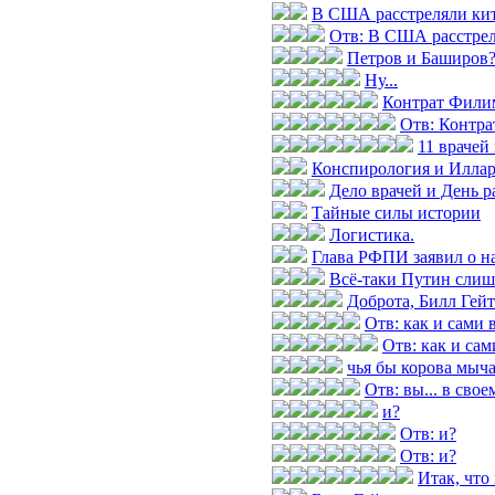
В США расстреляли кита
Отв: В США расстреля
Петров и Баширов
Ну...
Контрат Фили
Отв: Контр
11 врачей
Конспирология и Илла
Дело врачей и День р
Тайные силы истории
Логистика.
Глава РФПИ заявил о н
Всё-таки Путин слиш
Доброта, Билл Гей
Отв: как и сами
Отв: как и са
чья бы корова мыч
Отв: вы... в свое
и?
Отв: и?
Отв: и?
Итак, что