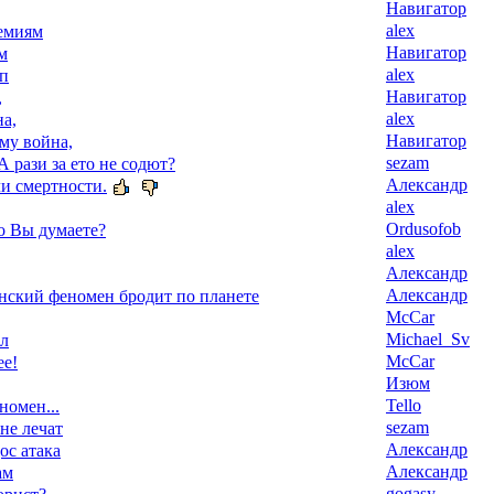
Навигатор
alex
емиям
Навигатор
м
alex
уп
Навигатор
,
alex
а,
Навигатор
му война,
sezam
А рази за ето не содют?
Александр
и смертности.
alex
Ordusofob
о Вы думаете?
alex
Александр
Александр
ский феномен бродит по планете
McCar
Michael_Sv
ал
McCar
ее!
Изюм
Tello
номен...
sezam
 не лечат
Александр
ос атака
Александр
ам
gogasy