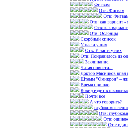
Фигвам
Отв: Фигвам
Отв: Фигва
Отв: как вариант -
Отв: как вариант
Отв: Ослонцы
Скорбный список
У нас и у них
Отв: У нас и у них
Отв: Понравилось из с
Заклинание.
Читая новости...
Доктор Мясников впал 
Штамм "Омикрон" – жив
Время пришло
Ковид ездит в школьных
Почти все
А что говорить?
глубокомысленн
Отв: глубоком
Отв: одинак
Отв: один