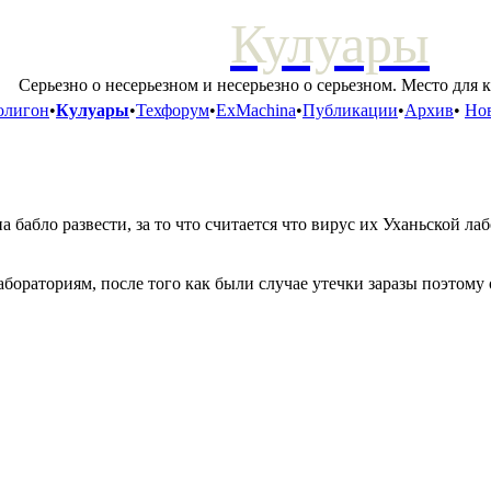
Кулуары
Серьезно о несерьезном и несерьезно о серьезном. Место для 
олигон
•
Кулуары
•
Техфорум
•
ExMachina
•
Публикации
•
Архив
•
Нов
 бабло развести, за то что считается что вирус их Уханьской лаб
бораториям, после того как были случае утечки заразы поэтому