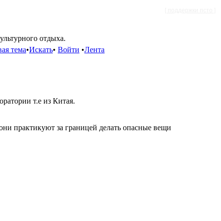
[ поддержки псто ]
культурного отдыха.
ая тема
•
Искать
•
Войти
•
Лента
оратории т.е из Китая.
 они практикуют за границей делать опасные вещи