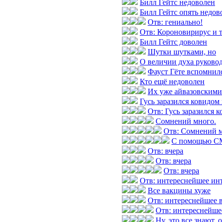
Билл Гейтс недоволен
Билл Гейтс опять недов
Отв: гениально!
Отв: Короновирирус и т
Билл Гейтс доволен
Шутки шутками, но
О величии духа руково
Фауст Гёте вспомнилс
Кто ещё недоволен
Их уже айвазовскими
Гусь заразился ковидом
Отв: Гусь заразился 
Сомнений много.
Отв: Сомнений м
С помощью СМ
Отв: вчера
Отв: вчера
Отв: вчера
Отв: интереснейшее инт
Все вакцины хуже
Отв: интереснейшее 
Отв: интереснейше
Ну, это все знают, 