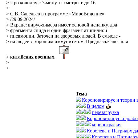
> Про ковидлу с 7-минуты смотрите до 16
>
> С.В. Савельев в программе «МироВидение»
> /29.09.2024/
> Вкраце: вирус-химера имеет основой испанку, два
> фрагмента спида и один фрагмент атипичной
> пневмонии. Заточен на здоровых людей. В смысле -
> на людей с хорошим иммунитетом. Предназначался для
>
китайских военных.
>
>
Тема
Короновирирус и теории 
В целом
перезагрузка
Короновирирус и долбо
коронография
Королева и Патриарх да
Коропева и Патриарх