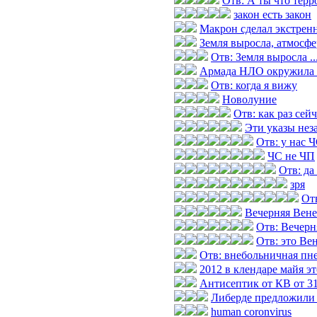
Отв: А ты что терр
закон есть закон
Макрон сделал экстренн
Земля выросла, атмосфер
Отв: Земля выросла ...
Армада НЛО окружила 
Отв: когда я вижу
Новолуние
Отв: как раз сей
Эти указы нез
Отв: у нас 
ЧС не ЧП
Отв: да
зря
Отв
Вечерняя Вене
Отв: Вечерн
Отв: это Ве
Отв: внебольничная пн
2012 в клендаре майя э
Антисептик от КВ от 31
Либерде предложили 
human coronvirus