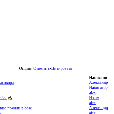
Опции:
Ответить
•
Цитировать
Написано
Александр
заговора
Навигатор
alex
Изюм
або.
alex
Александр
вно почили в бозе
alex
-