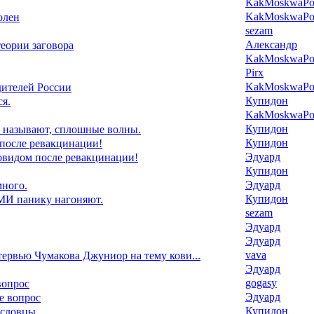
KakMoskwaPox
KakMoskwaPox
олен
sezam
Александр
еории заговора
KakMoskwaPox
Pirx
KakMoskwaPox
дителей России
Купидон
я.
KakMoskwaPox
Купидон
 называют, сплошные волны.
Купидон
 после ревакцинации!
Эдуард
ковидом после ревакцинации!
Купидон
Эдуард
ного.
Купидон
И панику нагоняют.
sezam
Эдуард
Эдуард
vava
ервью Чумакова Джуниор на тему кови...
Эдуард
gogasy
вопрос
Эдуард
е вопрос
Купидон
ословцы.