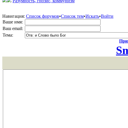
Разумность, гнозис, коммунизм
Навигация:
Список форумов
•
Список тем
•
Искать
•
Войти
Ваше имя:
Ваш email:
Тема:
Прик
Sm