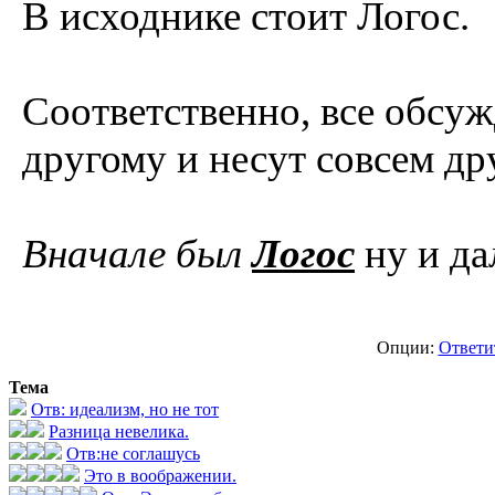
В исходнике стоит Логос.
Соответственно, все обсуж
другому и несут совсем др
Вначале был
Логос
ну и дал
Опции:
Ответи
Тема
Отв: идеализм, но не тот
Разница невелика.
Отв:не соглашусь
Это в воображении.