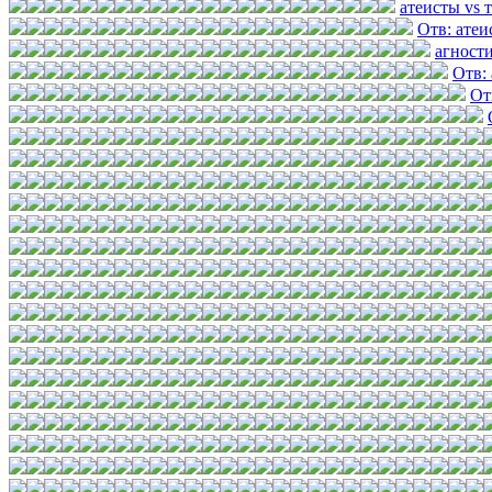
атеисты vs 
Отв: атеи
агност
Отв:
От