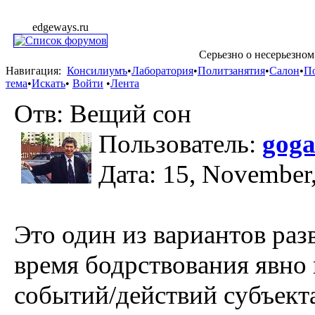
edgeways.ru
Серьезно о несерьезном
Навигация:
Консилиумъ
•
Лаборатория
•
Политзанятия
•
Салон
•
П
тема
•
Искать
•
Войти
•
Лента
Отв: Вещий сон
Пользователь:
goga
Дата: 15, November
Это один из вариантов раз
время бодрствования явно 
событий/действий субъекта