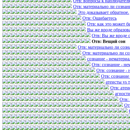
Отв: вопросы к наблюдател
Отв: материально ли сознан
Это доказывает обратное.
Отв: Ошибаетесь
Отв: как это может б
Вы же вроде образов
Отв: Вы же вроде 
Отв: Вещий сон
Отв: материально ли созн
Отв: материально ли со
сознание - нематери
Отв: сознание - н
Отв: сознание -
Отв: сознание
атеисты vs 
Отв: атеи
агност
Отв:
От