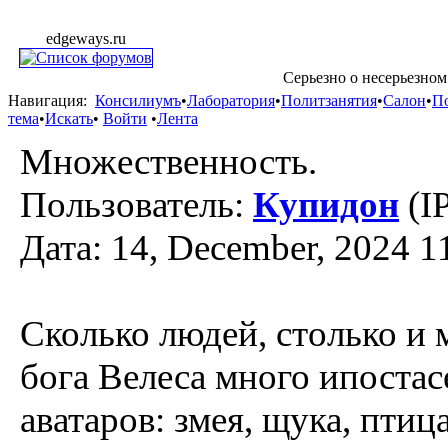
edgeways.ru
Серьезно о несерьезном
Навигация:
Консилиумъ
•
Лаборатория
•
Политзанятия
•
Салон
•
П
тема
•
Искать
•
Войти
•
Лента
Множественность.
Пользователь:
Купидон
(I
Дата: 14, December, 2024 1
Сколько людей, столько и 
бога Велеса много ипостас
аватаров: змея, щука, птица