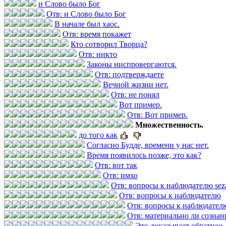
и Слово было Бог
Отв: и Слово было Бог
В начале был хаос.
Отв: время покажет
Кто сотворил Творца?
Отв: никто
Законы ниспровергаются.
Отв: подтверждаете
Вечной жизни нет.
Отв: не понял
Вот пример.
Отв: Вот пример.
Множественность.
до того как
Согласно Будде, времени у нас нет.
Время появилось позже, это как?
Отв: вот так
Отв: имхо
Отв: вопросы к наблюдателю se
Отв: вопросы к наблюдателю
Отв: вопросы к наблюдател
Отв: материально ли сознан
Это доказывает обратное.