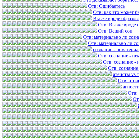
Отв: Ошибаетесь
Отв: как это может б
Вы же вроде образов
Отв: Вы же вроде 
Отв: Вещий сон
Отв: материально ли созн
Отв: материально ли со
сознание - нематери
Отв: сознание - н
Отв: сознание -
Отв: сознание
атеисты vs 
Отв: атеи
агност
Отв:
От