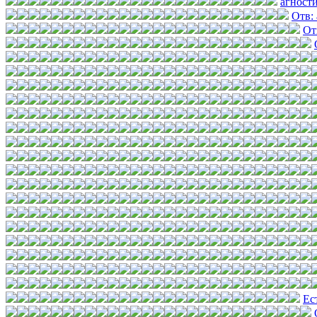
агност
Отв:
От
Ес