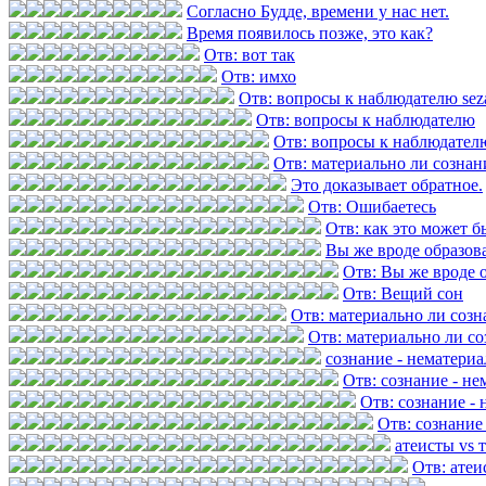
Согласно Будде, времени у нас нет.
Время появилось позже, это как?
Отв: вот так
Отв: имхо
Отв: вопросы к наблюдателю se
Отв: вопросы к наблюдателю
Отв: вопросы к наблюдател
Отв: материально ли сознан
Это доказывает обратное.
Отв: Ошибаетесь
Отв: как это может б
Вы же вроде образов
Отв: Вы же вроде 
Отв: Вещий сон
Отв: материально ли созн
Отв: материально ли со
сознание - нематери
Отв: сознание - н
Отв: сознание -
Отв: сознание
атеисты vs 
Отв: атеи