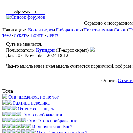
edgeways.ru
Серьезно о несерьезном
Навигация:
Консилиумъ
•
Лаборатория
•
Политзанятия
•
Салон
•
П
тема
•
Искать
•
Войти
•
Лента
Суть не меняется.
Пользователь:
Купидон
(IP-адрес скрыт)
Дата: 07, November, 2024 18:12
Чья-то мысль или ничья мысль считается первичной, всё равн
Опции:
Ответи
Тема
Отв: идеализм, но не тот
Разница невелика.
Отв:не соглашусь
Это в воображении.
Отв: Это в воображении.
Изменяется ли Бог?
Отв: Изменяется ли Бог?