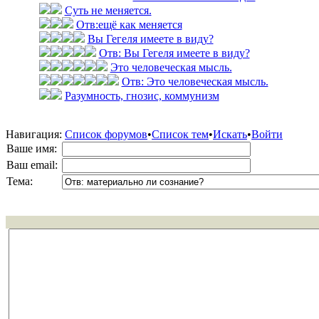
Суть не меняется.
Отв:ещё как меняется
Вы Гегеля имеете в виду?
Отв: Вы Гегеля имеете в виду?
Это человеческая мысль.
Отв: Это человеческая мысль.
Разумность, гнозис, коммунизм
Навигация:
Список форумов
•
Список тем
•
Искать
•
Войти
Ваше имя:
Ваш email:
Тема: