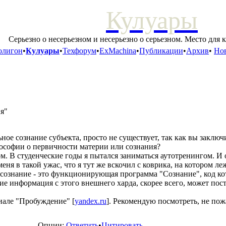
Кулуары
Серьезно о несерьезном и несерьезно о серьезном. Место для 
олигон
•
Кулуары
•
Техфорум
•
ExMachina
•
Публикации
•
Архив
•
Нов
ия"
ьное сознание субъекта, просто не существует, так как вы заключ
илософии о первичности материи или сознания?
м. В студенческие годы я пытался заниматься аутотренингом. И 
еня в такой ужас, что я тут же вскочил с коврика, на котором ле
о сознание - это функционирующая программа "Сознание", код кот
е информация с этого внешнего харда, скорее всего, может пос
иале "Пробуждение" [
yandex.ru
]. Рекомендую посмотреть, не пож
Опции:
Ответить
•
Цитировать