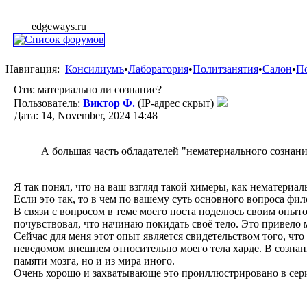
edgeways.ru
Навигация:
Консилиумъ
•
Лаборатория
•
Политзанятия
•
Салон
•
П
Отв: материально ли сознание?
Пользователь:
Виктор Ф.
(IP-адрес скрыт)
Дата: 14, November, 2024 14:48
А большая часть обладателей "нематериального сознан
Я так понял, что на ваш взгляд такой химеры, как нематериал
Если это так, то в чем по вашему суть основного вопроса ф
В связи с вопросом в теме моего поста поделюсь своим опыто
почувствовал, что начинаю покидать своё тело. Это привело м
Сейчас для меня этот опыт является свидетельством того, чт
неведомом внешнем относительно моего тела харде. В сознани
памяти мозга, но и из мира иного.
Очень хорошо и захватывающе это проиллюстрировано в сер