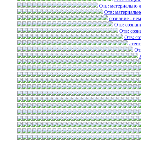
Отв: материально 
Отв: материальн
сознание - не
Отв: сознан
Отв: созн
Отв: со
атеис
От