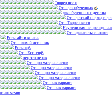
Творец всего
Отв: для обученных
для обученного с детства
Отв: детский подход и де
Отв: Творец всего
Неужели вам не преподавал
Отв:идеалисты считают
Есть сайт и книги.
Отв: плохой источник
Есть ещё.
Отв: Есть ещё.
нет, это не так
Отв: про материалистов
Отв: про материалистов
Отв: про материалистов
Отв: про материалистов
Отв: как вариант
Отв: как вариант
ателю sezam