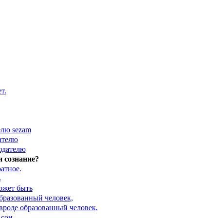
т.
елю sezam
ателю
юдателю
и сознание?
атное.
ь
может быть
бразованный человек,
вроде образованный человек,
 сон