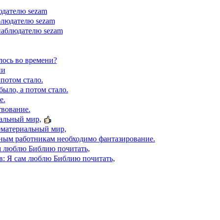
юдателю sezam
блюдателю sezam
наблюдателю sezam
лось во времени?
ни
 потом стало.
было, а потом стало.
е.
вование.
альный мир,
ематериальный мир,
ным работникам необходимо фантазирование.
м люблю Библию почитать,
в: Я сам люблю Библию почитать,