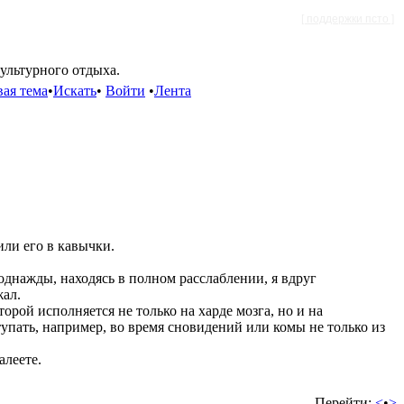
[ поддержки псто ]
культурного отдыха.
ая тема
•
Искать
•
Войти
•
Лента
или его в кавычки.
однажды, находясь в полном расслаблении, я вдруг
жал.
орой исполняется не только на харде мозга, но и на
тупать, например, во время сновидений или комы не только из
алеете.
Перейти:
<
•
>