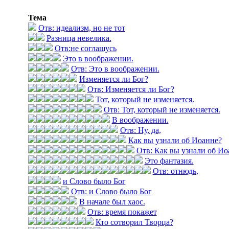
Тема
Отв: идеализм, но не тот
Разница невелика.
Отв:не соглашусь
Это в воображении.
Отв: Это в воображении.
Изменяется ли Бог?
Отв: Изменяется ли Бог?
Тот, который не изменяется.
Отв: Тот, который не изменяется.
В воображении.
Отв: Ну, да,
Как вы узнали об Иоанне?
Отв: Как вы узнали об Ио
Это фантазия.
Отв: отнюдь,
и Слово было Бог
Отв: и Слово было Бог
В начале был хаос.
Отв: время покажет
Кто сотворил Творца?