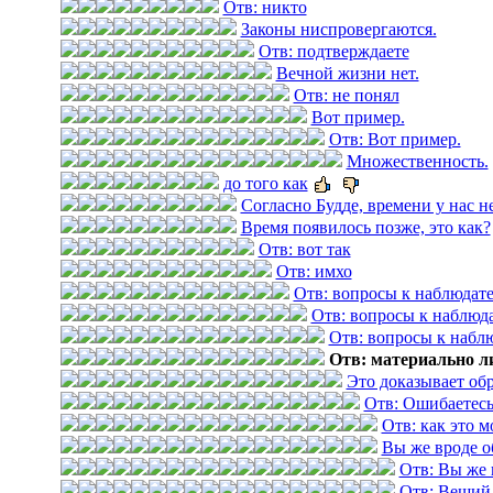
Отв: никто
Законы ниспровергаются.
Отв: подтверждаете
Вечной жизни нет.
Отв: не понял
Вот пример.
Отв: Вот пример.
Множественность.
до того как
Согласно Будде, времени у нас не
Время появилось позже, это как?
Отв: вот так
Отв: имхо
Отв: вопросы к наблюдат
Отв: вопросы к наблюд
Отв: вопросы к набл
Отв: материально л
Это доказывает обр
Отв: Ошибаетес
Отв: как это 
Вы же вроде о
Отв: Вы же 
Отв: Вещий