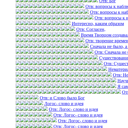
Отв: Бог
Отв: вопросы к набл
Отв: вопросы к на
Отв: вопросы к 
Интересно, каким образом
Отв: Согласен,
Время Творцом создава
Отв: творение време
Сначала не было, а
Отв: Сначала не 
Существовани
Отв: Сущест
Нематери
Отв: Н
Науч
Я са
От
Отв: и Слово было Бог
Логос- слово и идея
Отв: Логос- слово и идея
Отв: Логос- слово и идея
Отв: Логос- слово и идея
Отв: Логос- слово и идея