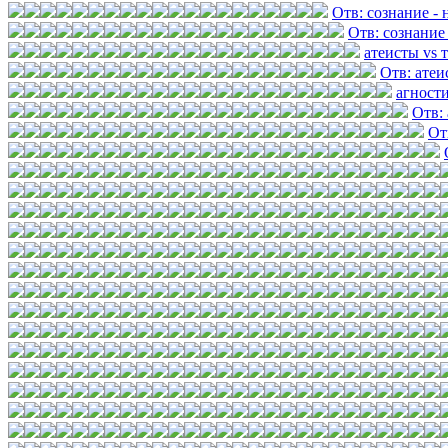
Отв: сознание -
Отв: сознание
атеисты vs 
Отв: атеи
агност
Отв:
От