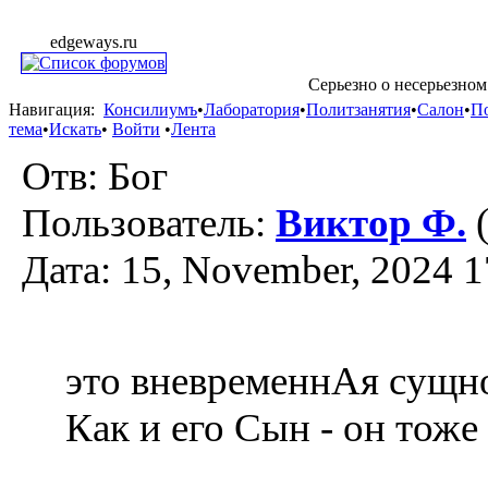
edgeways.ru
Серьезно о несерьезном
Навигация:
Консилиумъ
•
Лаборатория
•
Политзанятия
•
Салон
•
П
тема
•
Искать
•
Войти
•
Лента
Отв: Бог
Пользователь:
Виктор Ф.
(
Дата: 15, November, 2024 1
это вневременнАя сущно
Как и его Сын - он тоже